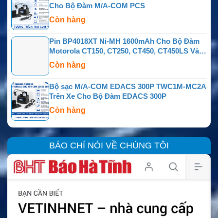
Cho Bộ Đàm M/A-COM PCS
Còn hàng
Pin BP4018XT Ni-MH 1600mAh Cho Bộ Đàm
Motorola CT150, CT250, CT450, CT450LS Và
PRO3150
Còn hàng
Bộ sạc M/A-COM EDACS 300P TWC1M-MC2A
Trên Xe Cho Bộ Đàm EDACS 300P
Còn hàng
BÁO CHÍ NÓI VỀ CHÚNG TÔI