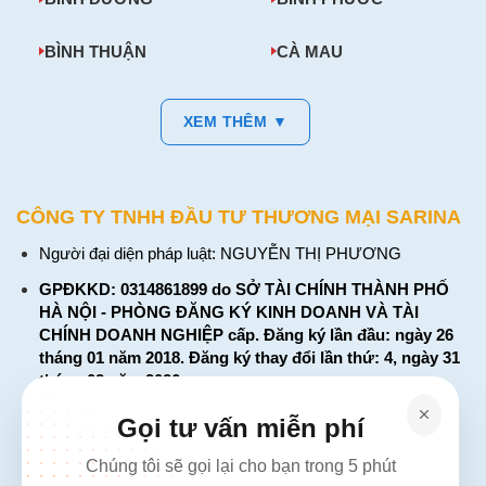
BÌNH THUẬN
CÀ MAU
XEM THÊM ▼
CÔNG TY TNHH ĐẦU TƯ THƯƠNG MẠI SARINA
Người đại diện pháp luật: NGUYỄN THỊ PHƯƠNG
GPĐKKD: 0314861899 do SỞ TÀI CHÍNH THÀNH PHỐ
HÀ NỘI - PHÒNG ĐĂNG KÝ KINH DOANH VÀ TÀI
CHÍNH DOANH NGHIỆP cấp. Đăng ký lần đầu: ngày 26
tháng 01 năm 2018. Đăng ký thay đổi lần thứ: 4, ngày 31
tháng 03 năm 2026
226 Đường Láng, Đống Đa, Hà Nội
Gọi tư vấn miễn phí
137 Đường Hòa Hưng, Phường 12, Quận 10, TP. Hồ Chí
Chúng tôi sẽ gọi lại cho bạn trong 5 phút
Minh