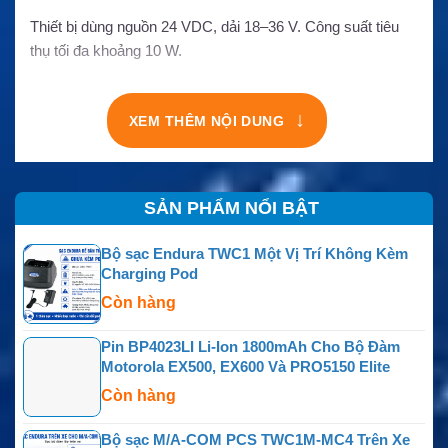
Thiết bị dùng nguồn 24 VDC, dải 18–36 V. Công suất tiêu
thụ tối đa khoảng 10 W.
↓
XEM THÊM NỘI DUNG
SẢN PHẨM NỔI BẬT
Bộ sạc Endura TWC1 Một Vị Trí Không Kèm
Charging Pod
Còn hàng
Pin BP4023LI Li-Ion 1800mAh Cho Bộ Đàm
Motorola EX500, EX600 Và PRO5150 Elite
Còn hàng
Bộ sạc M/A-COM PCS TWC1M-MC4 Trên Xe