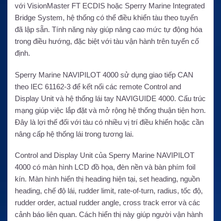
với VisionMaster FT ECDIS hoặc Sperry Marine Integrated
Bridge System, hệ thống có thể điều khiển tàu theo tuyến
đã lập sẵn. Tính năng này giúp nâng cao mức tự động hóa
trong điều hướng, đặc biệt với tàu vận hành trên tuyến cố
định.
Sperry Marine NAVIPILOT 4000 sử dụng giao tiếp CAN
theo IEC 61162-3 để kết nối các remote Control and
Display Unit và hệ thống lái tay NAVIGUIDE 4000. Cấu trúc
mạng giúp việc lắp đặt và mở rộng hệ thống thuận tiện hơn.
Đây là lợi thế đối với tàu có nhiều vị trí điều khiển hoặc cần
nâng cấp hệ thống lái trong tương lai.
Control and Display Unit của Sperry Marine NAVIPILOT
4000 có màn hình LCD đồ họa, đèn nền và bàn phím foil
kín. Màn hình hiển thị heading hiện tại, set heading, nguồn
heading, chế độ lái, rudder limit, rate-of-turn, radius, tốc độ,
rudder order, actual rudder angle, cross track error và các
cảnh báo liên quan. Cách hiển thị này giúp người vận hành