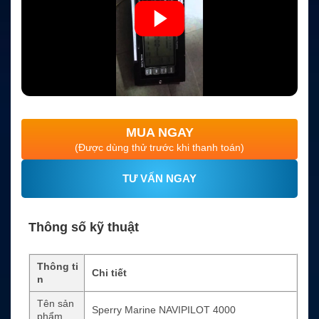
MUA NGAY
(Được dùng thử trước khi thanh toán)
TƯ VẤN NGAY
Thông số kỹ thuật
Thông ti
Chi tiết
n
Tên sản
Sperry Marine NAVIPILOT 4000
phẩm