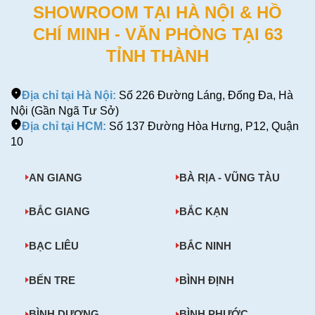
SHOWROOM TẠI HÀ NỘI & HỒ
CHÍ MINH - VĂN PHÒNG TẠI 63
TỈNH THÀNH
Địa chỉ tại Hà Nội:
Số 226 Đường Láng, Đống Đa, Hà
Nội (Gần Ngã Tư Sở)
Địa chỉ tại HCM:
Số 137 Đường Hòa Hưng, P12, Quận
10
AN GIANG
BÀ RỊA - VŨNG TÀU
BẮC GIANG
BẮC KẠN
BẠC LIÊU
BẮC NINH
BẾN TRE
BÌNH ĐỊNH
BÌNH DƯƠNG
BÌNH PHƯỚC