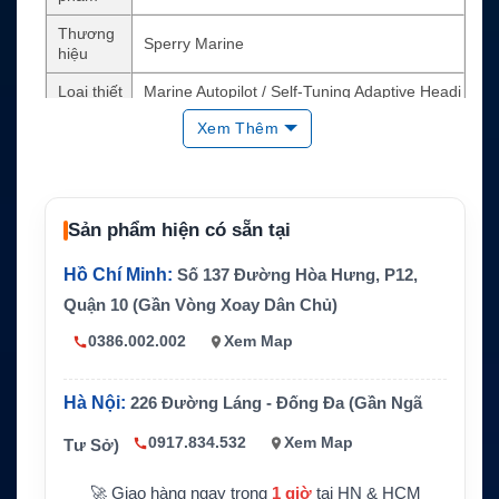
Thương
Sperry Marine
hiệu
Loại thiết
Marine Autopilot / Self-Tuning Adaptive Headi
bị
ng Control System
Xem Thêm
Dòng sả
NAVIPILOT 4000 Series
n phẩm
Cấu hình
BASIC, TRACK, HSC, TRACK HSC
Sản phẩm hiện có sẵn tại
Chức nă
AUTO, NAV, TRACK; điều khiển turn rate hoặ
ng điều k
Hồ Chí Minh:
Số 137 Đường Hòa Hưng, P12,
c turn radius
hiển
Quận 10 (Gần Vòng Xoay Dân Chủ)
Có trên bản TRACK / TRACK HSC khi kết nối
Track Co
0386.002.002
Xem Map
Sperry Marine IBS hoặc VisionMaster FT EC
ntrol
DIS
Giao tiếp
RS-422, IEC 61162-1, IEC 61162-3 CAN, VD
Hà Nội:
226 Đường Láng - Đống Đa (Gần Ngã
chính
R RS-422 9600 bps
0917.834.532
Xem Map
Tư Sở)
Nguồn v
24 VDC, dải 18–36 V; tối đa 10 W; hoạt động
à môi trư
-15°C đến +55°C
🚀 Giao hàng ngay trong
1 giờ
tại HN & HCM
ờng