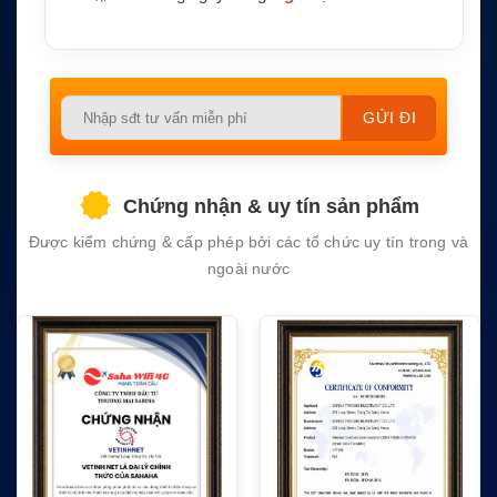
Tiêu chu
MED 96/98/EC Wheelmark; BASIC ISO 1167
ẩn/phê d
4; TRACK IEC 62065; HSC ISO 16329
uyệt
Please
leave
this
field
Chứng nhận & uy tín sản phẩm
empty.
Được kiểm chứng & cấp phép bởi các tổ chức uy tín trong và
ngoài nước