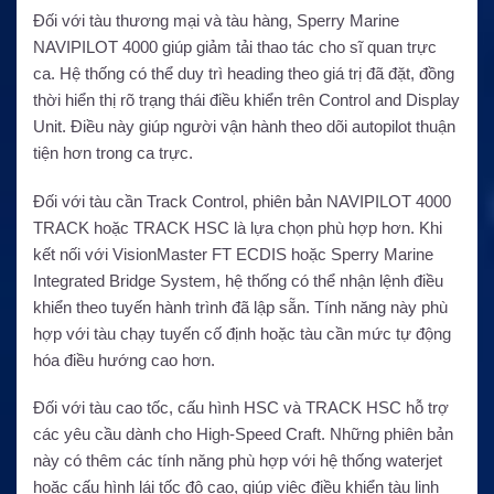
Đối với tàu thương mại và tàu hàng, Sperry Marine
NAVIPILOT 4000 giúp giảm tải thao tác cho sĩ quan trực
ca. Hệ thống có thể duy trì heading theo giá trị đã đặt, đồng
thời hiển thị rõ trạng thái điều khiển trên Control and Display
Unit. Điều này giúp người vận hành theo dõi autopilot thuận
tiện hơn trong ca trực.
Đối với tàu cần Track Control, phiên bản NAVIPILOT 4000
TRACK hoặc TRACK HSC là lựa chọn phù hợp hơn. Khi
kết nối với VisionMaster FT ECDIS hoặc Sperry Marine
Integrated Bridge System, hệ thống có thể nhận lệnh điều
khiển theo tuyến hành trình đã lập sẵn. Tính năng này phù
hợp với tàu chạy tuyến cố định hoặc tàu cần mức tự động
hóa điều hướng cao hơn.
Đối với tàu cao tốc, cấu hình HSC và TRACK HSC hỗ trợ
các yêu cầu dành cho High-Speed Craft. Những phiên bản
này có thêm các tính năng phù hợp với hệ thống waterjet
hoặc cấu hình lái tốc độ cao, giúp việc điều khiển tàu linh