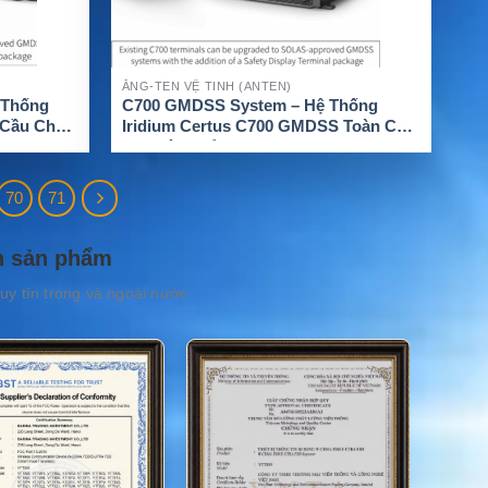
ĂNG-TEN VỆ TINH (ANTEN)
 Thống
C700 GMDSS System – Hệ Thống
 Cầu Cho
Iridium Certus C700 GMDSS Toàn Cầu
Cho Tàu Biển
70
71
n sản phẩm
uy tín trong và ngoài nước