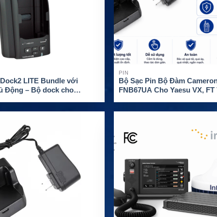
PIN
tDock2 LITE Bundle với
Bộ Sạc Pin Bộ Đàm Cameron
ủ Động – Bộ dock cho
FNB67UA Cho Yaesu VX, FT
IsatPhone 2
Series
M CHI TIẾT
XEM CHI TIẾT