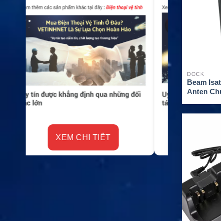
DOCK
Beam Isa
Anten Ch
Inmarsat 
XE
XEM CHI TIẾT