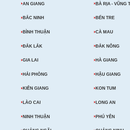
AN GIANG
BÀ RỊA - VŨNG 
BẮC NINH
BẾN TRE
BÌNH THUẬN
CÀ MAU
ĐẮK LẮK
ĐẮK NÔNG
GIA LAI
HÀ GIANG
HẢI PHÒNG
HẬU GIANG
KIÊN GIANG
KON TUM
LÀO CAI
LONG AN
NINH THUẬN
PHÚ YÊN