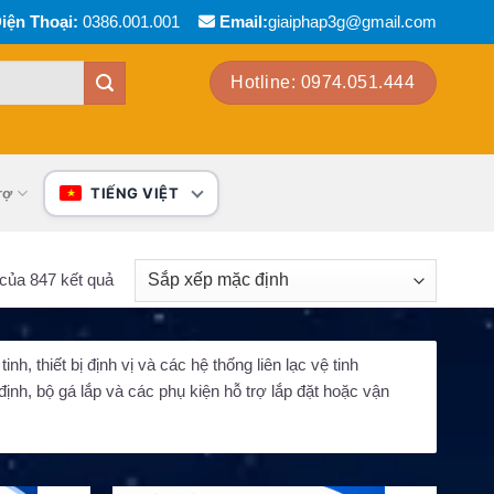
iện Thoại:
0386.001.001
Email:
giaiphap3g@gmail.com
Hotline: 0974.051.444
rợ
TIẾNG VIỆT
 của 847 kết quả
h, thiết bị định vị và các hệ thống liên lạc vệ tinh
nh, bộ gá lắp và các phụ kiện hỗ trợ lắp đặt hoặc vận