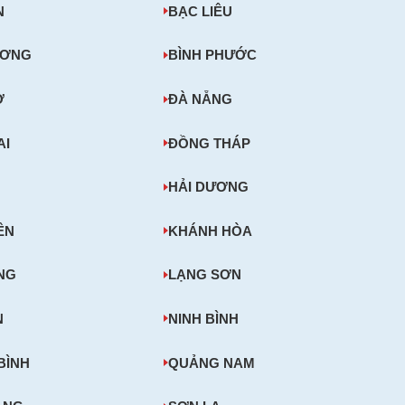
N
BẠC LIÊU
ƯƠNG
BÌNH PHƯỚC
Ơ
ĐÀ NẴNG
AI
ĐỒNG THÁP
HẢI DƯƠNG
ÊN
KHÁNH HÒA
NG
LẠNG SƠN
N
NINH BÌNH
BÌNH
QUẢNG NAM