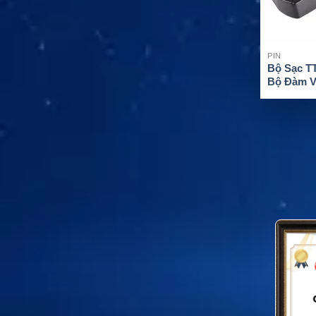
PIN
Bộ Sạc T
Bộ Đàm V