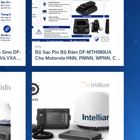
PIN
 Sino DF-
Bộ Sạc Pin Bộ Đàm DF-MTH980UA
 Và VXA
Cho Motorola HNN, PMNN, WPNN, CP,
GP, GTX, MTX, PTX Và PRO
XEM CHI TIẾT