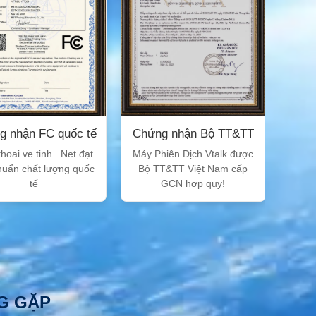
g nhận FC quốc tế
Chứng nhận Bộ TT&TT
hoai ve tinh . Net đạt
Máy Phiên Dịch Vtalk được
chuẩn chất lượng quốc
Bộ TT&TT Việt Nam cấp
tế
GCN hợp quy!
G GẶP