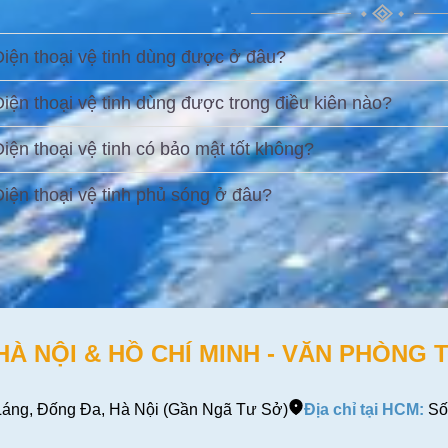
Điện thoại vệ tinh dùng được ở đâu?
Điện thoại vệ tinh dùng được trong điều kiên nào?
Điện thoại vệ tinh có bảo mật tốt không?
Điện thoại vệ tinh phủ sóng ở đâu?
 NỘI & HỒ CHÍ MINH - VĂN PHÒNG T
áng, Đống Đa, Hà Nội (Gần Ngã Tư Sở)
Địa chỉ tại HCM:
Số