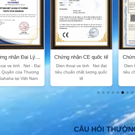
ng nhận Đại Lý
Chứng nhận CE quốc tế
Chứn
Sahaha
oai ve tinh . Net - Đại
Dien thoai ve tinh . Net đạt
Dien t
c Quyền của Thương
tiêu chuẩn chất lượng quốc
tiêu 
Sahaha tại Việt Nam
tế
CÂU HỎI THƯỜN