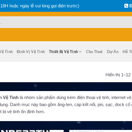
 18H hoặc ngày lễ vui lòng gọi điện trước)
Đ
Vệ Tinh
Định Vị Vệ Tinh
Thiết Bị Vệ Tinh
Cho Thuê
Dự Án
Hỗ T
Hiển thị 1–12
n Vệ Tinh
là nhóm sản phẩm dùng kèm điện thoại vệ tinh, internet vệ tin
ụng. Danh mục này bao gồm ăng-ten, cáp kết nối, pin, sạc, dock cố đị
t bị vệ tinh ổn định hơn.