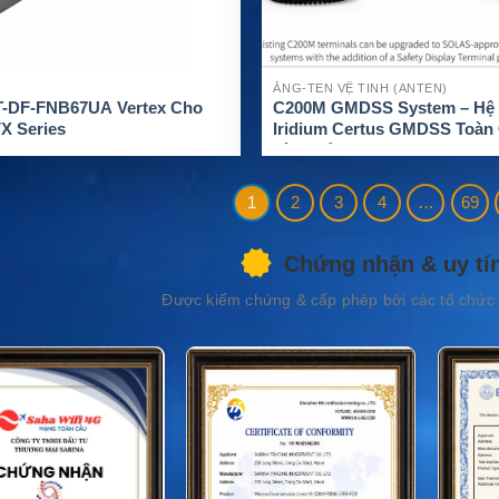
ĂNG-TEN VỆ TINH (ANTEN)
T-DF-FNB67UA Vertex Cho
C200M GMDSS System – Hệ
X Series
Iridium Certus GMDSS Toàn
Tàu Biển
1
2
3
4
…
69
Chứng nhận & uy tí
Được kiểm chứng & cấp phép bởi các tổ chức 