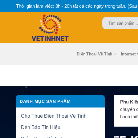
Bỏ
Thời gian làm việc: 8h - 20h tất cả các ngày trong tuần. (Sau
qua
nội
Tìm
dung
kiếm:
Điện Thoại Vệ Tinh
Internet 
DANH MỤC SẢN PHẨM
Phụ Kiệ
chuyên d
Cho Thuê Điện Thoại Vệ Tinh
hành thiế
Đèn Báo Tín Hiệu