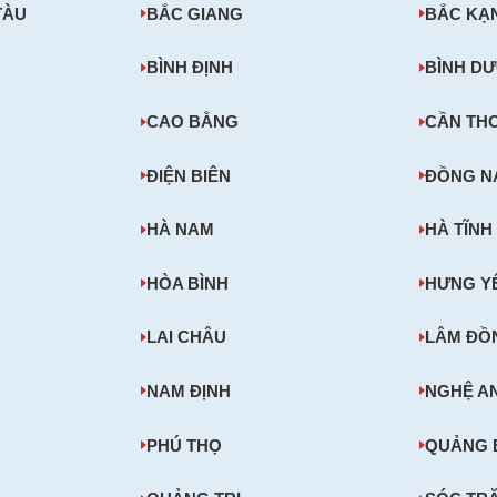
TÀU
BẮC GIANG
BẮC KẠ
BÌNH ĐỊNH
BÌNH D
CAO BẰNG
CẦN TH
ĐIỆN BIÊN
ĐỒNG N
HÀ NAM
HÀ TĨNH
HÒA BÌNH
HƯNG Y
LAI CHÂU
LÂM ĐỒ
NAM ĐỊNH
NGHỆ A
PHÚ THỌ
QUẢNG 