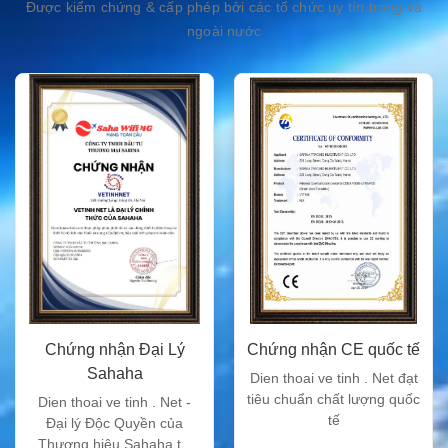
Được kiểm chứng & cấp phép bởi các tổ chức uy tín trong và
ngoài nước
Chứng nhận Đại Lý
Chứng nhận CE quốc tế
Sahaha
Dien thoai ve tinh . Net đạt
tiêu chuẩn chất lượng quốc
Dien thoai ve tinh . Net -
tế
Đại lý Độc Quyền của
Thương hiệu Sahaha tại