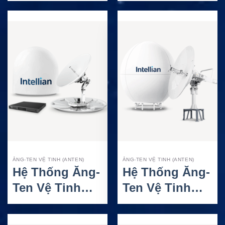
GX100NX 2/HP
v100NX – VSAT
– Terminal
Hàng Hải
Inmarsat GX
Ku/Ka-Band 1M
1M Cho Fleet
Xpress
ĂNG-TEN VỆ TINH (ANTEN)
ĂNG-TEN VỆ TINH (ANTEN)
Hệ Thống Ăng-
Hệ Thống Ăng-
Ten Vệ Tinh
Ten Vệ Tinh
Intellian
Intellian v240C
v130NX – VSAT
– VSAT Hàng