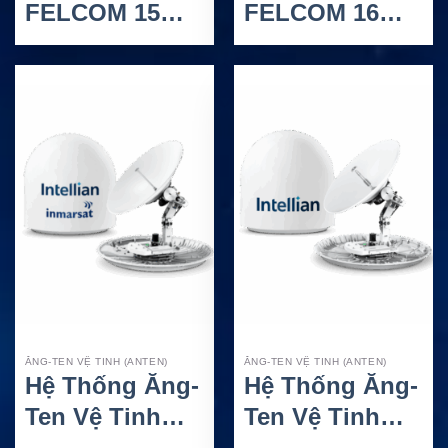
FELCOM 15
FELCOM 16
INM-C Antenna
INM-C Antenna
IC-115 – Anten
IC-116 – Anten
Inmarsat-C Cho
Inmarsat Mini-
Hệ Thống
C Cho Hệ
FELCOM 15
Thống
FELCOM 16
ĂNG-TEN VỆ TINH (ANTEN)
ĂNG-TEN VỆ TINH (ANTEN)
Hệ Thống Ăng-
Hệ Thống Ăng-
Ten Vệ Tinh
Ten Vệ Tinh
Intellian
Intellian