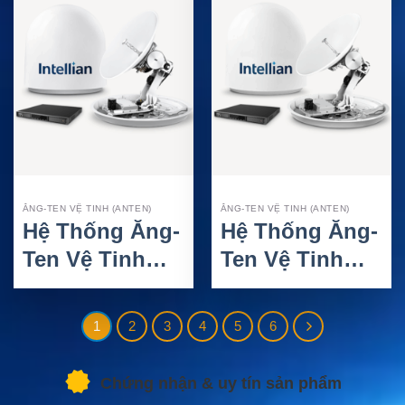
2.4M
ĂNG-TEN VỆ TINH (ANTEN)
ĂNG-TEN VỆ TINH (ANTEN)
Hệ Thống Ăng-
Hệ Thống Ăng-
Ten Vệ Tinh
Ten Vệ Tinh
Intellian v60E –
Intellian v60Ka
VSAT Ku-Band
2 – VSAT Ka-
1
2
3
4
5
6
Hàng Hải 65cm
Band Hàng Hải
65cm
Chứng nhận & uy tín sản phẩm