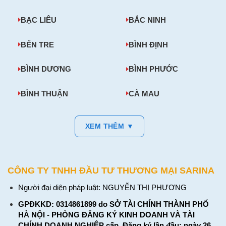
BẠC LIÊU
BẮC NINH
BẾN TRE
BÌNH ĐỊNH
BÌNH DƯƠNG
BÌNH PHƯỚC
BÌNH THUẬN
CÀ MAU
XEM THÊM ▼
CÔNG TY TNHH ĐẦU TƯ THƯƠNG MẠI SARINA
Người đại diện pháp luật: NGUYỄN THỊ PHƯƠNG
GPĐKKD: 0314861899 do SỞ TÀI CHÍNH THÀNH PHỐ
HÀ NỘI - PHÒNG ĐĂNG KÝ KINH DOANH VÀ TÀI
CHÍNH DOANH NGHIỆP cấp. Đăng ký lần đầu: ngày 26