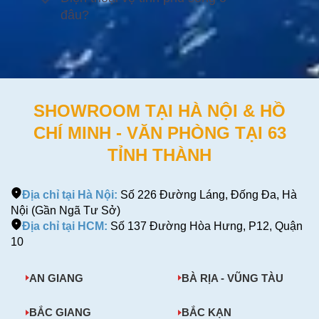
đâu?
SHOWROOM TẠI HÀ NỘI & HỒ
CHÍ MINH - VĂN PHÒNG TẠI 63
TỈNH THÀNH
Địa chỉ tại Hà Nội:
Số 226 Đường Láng, Đống Đa, Hà
Nội (Gần Ngã Tư Sở)
Địa chỉ tại HCM:
Số 137 Đường Hòa Hưng, P12, Quận
10
AN GIANG
BÀ RỊA - VŨNG TÀU
BẮC GIANG
BẮC KẠN