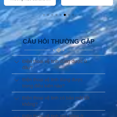
Việt Nam
CÂU HỎI THƯỜNG GẶP
Điện thoại vệ tinh dùng được ở
đâu?
Điện thoại vệ tinh dùng được
trong điều kiên nào?
Điện thoại vệ tinh có bảo mật tốt
không?
Điện thoại vệ tinh phủ sóng ở