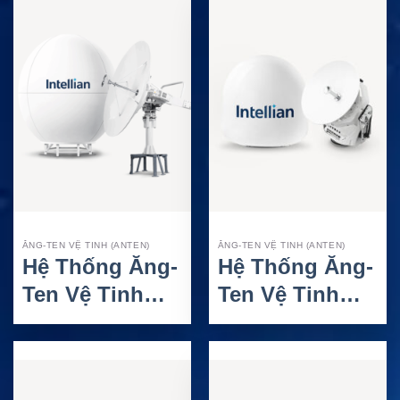
Hàng Hải
Hải C-Band
Ku/Ka-Band
2.4M
1.25M
ĂNG-TEN VỆ TINH (ANTEN)
ĂNG-TEN VỆ TINH (ANTEN)
Hệ Thống Ăng-
Hệ Thống Ăng-
Ten Vệ Tinh
Ten Vệ Tinh
Intellian v240K
Intellian v45C –
– VSAT Hàng
VSAT Ku-Band
Hải Ku-Band
Hàng Hải 45cm