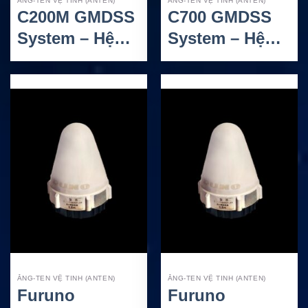
ĂNG-TEN VỆ TINH (ANTEN)
ĂNG-TEN VỆ TINH (ANTEN)
C200M GMDSS
C700 GMDSS
System – Hệ
System – Hệ
Thống Iridium
Thống Iridium
Certus GMDSS
Certus C700
Toàn Cầu Cho
GMDSS Toàn
Tàu Biển
Cầu Cho Tàu
Biển
ĂNG-TEN VỆ TINH (ANTEN)
ĂNG-TEN VỆ TINH (ANTEN)
Furuno
Furuno