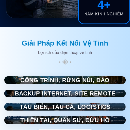
4+
NĂM KINH NGHIỆM
Giải Pháp Kết Nối Vệ Tinh
Lợi ích của điện thoại vệ tinh
CÔNG TRÌNH, RỪNG NÚI, ĐẢO
BACKUP INTERNET, SITE REMOTE
TÀU BIỂN, TÀU CÁ, LOGISTICS
THIÊN TAI, QUÂN SỰ, CỨU HỘ