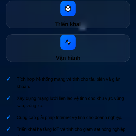
Triển khai
Vận hành
Tích hợp hệ thống mạng vệ tinh cho tàu biển và giàn
khoan.
Xây dựng mạng lưới liên lạc vệ tinh cho khu vực vùng
sâu, vùng xa.
Cung cấp giải pháp Internet vệ tinh cho doanh nghiệp.
Triển khai hạ tầng IoT vệ tinh cho giám sát nông nghiệp,