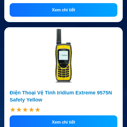
Xem chi tiết
Điện Thoại Vệ Tinh Iridium Extreme 9575N
Safety Yellow
★★★★★
Xem chi tiết