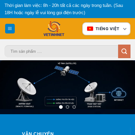
Bỏ
Thời gian làm việc: 8h - 20h tất cả các ngày trong tuần. (Sau
qua
18H hoặc ngày lễ vui lòng gọi điện trước)
nội
dung
TIẾNG VIỆT
Tìm
kiếm:
VẬN CHUYỂN