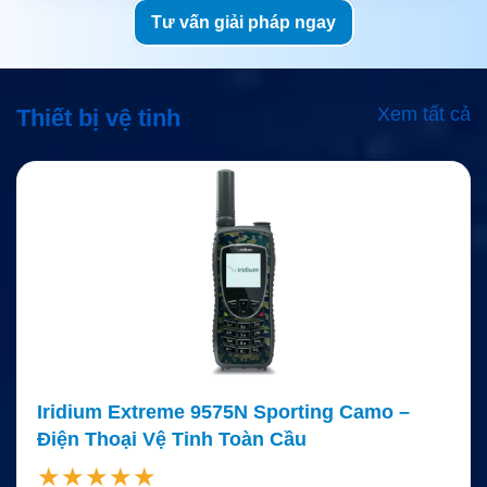
Tư vấn giải pháp ngay
Xem tất cả
Thiết bị vệ tinh
Iridium Extreme 9575N Sporting Camo –
Điện Thoại Vệ Tinh Toàn Cầu
★★★★★