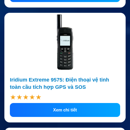
Iridium Extreme 9575: Điện thoại vệ tinh
toàn cầu tích hợp GPS và SOS
★★★★★
Xem chi tiết