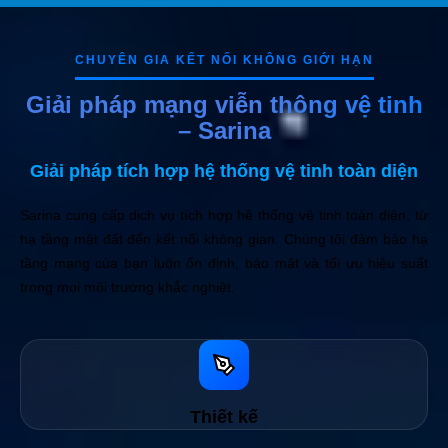
CHUYÊN GIA KẾT NỐI KHÔNG GIỚI HẠN
Giải pháp mạng viễn thông vệ tinh
– Sarina
Giải pháp tích hợp hệ thống vệ tinh toàn diện
Sarina cung cấp dịch vụ tích hợp hệ thống vệ tinh toàn diện, từ
hạ tầng mặt đất đến kết nối không gian. Chúng tôi đảm bảo hạ
tầng mạng của bạn luôn ổn định, bảo mật và tối ưu hiệu suất
trong mọi môi trường khắc nghiệt.
Thiết kế