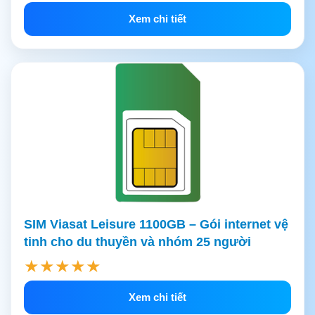
Xem chi tiết
SIM Viasat Leisure 1100GB – Gói internet vệ
tinh cho du thuyền và nhóm 25 người
★★★★★
Xem chi tiết