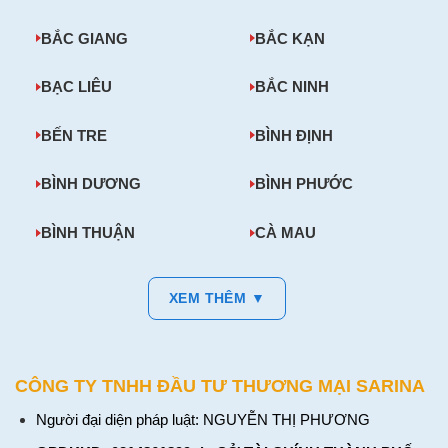
BẮC GIANG
BẮC KẠN
BẠC LIÊU
BẮC NINH
BẾN TRE
BÌNH ĐỊNH
BÌNH DƯƠNG
BÌNH PHƯỚC
BÌNH THUẬN
CÀ MAU
XEM THÊM ▼
CÔNG TY TNHH ĐẦU TƯ THƯƠNG MẠI SARINA
Người đại diện pháp luật: NGUYỄN THỊ PHƯƠNG