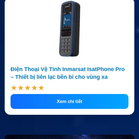
Điện Thoại Vệ Tinh Inmarsat IsatPhone Pro
– Thiết bị liên lạc bền bỉ cho vùng xa
★★★★★
Xem chi tiết