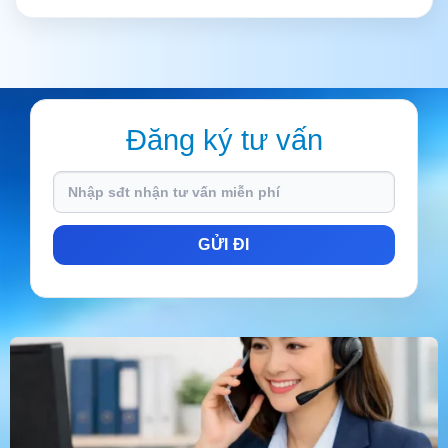
Đăng ký tư vấn
Please
leave
this
field
empty.