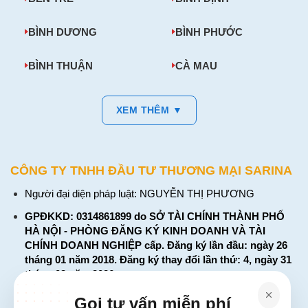
BÌNH DƯƠNG
BÌNH PHƯỚC
BÌNH THUẬN
CÀ MAU
XEM THÊM ▼
CÔNG TY TNHH ĐẦU TƯ THƯƠNG MẠI SARINA
Người đại diện pháp luật: NGUYỄN THỊ PHƯƠNG
GPĐKKD: 0314861899 do SỞ TÀI CHÍNH THÀNH PHỐ
HÀ NỘI - PHÒNG ĐĂNG KÝ KINH DOANH VÀ TÀI
CHÍNH DOANH NGHIỆP cấp. Đăng ký lần đầu: ngày 26
tháng 01 năm 2018. Đăng ký thay đổi lần thứ: 4, ngày 31
tháng 03 năm 2026
226 Đường Láng, Đống Đa, Hà Nội
Gọi tư vấn miễn phí