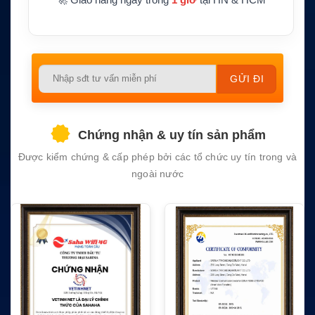
Please
leave
this
field
Chứng nhận & uy tín sản phẩm
empty.
Được kiểm chứng & cấp phép bởi các tổ chức uy tín trong và
ngoài nước