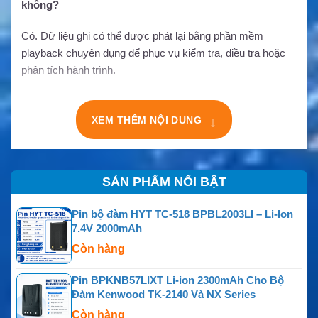
không?
Có. Dữ liệu ghi có thể được phát lại bằng phần mềm
playback chuyên dụng để phục vụ kiểm tra, điều tra hoặc
phân tích hành trình.
XEM THÊM NỘI DUNG
↓
SẢN PHẨM NỔI BẬT
Pin bộ đàm HYT TC-518 BPBL2003LI – Li-Ion
7.4V 2000mAh
Còn hàng
Pin BPKNB57LIXT Li-ion 2300mAh Cho Bộ
Đàm Kenwood TK-2140 Và NX Series
Còn hàng