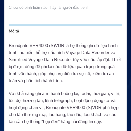
Chưa có bình luận nào. Hãy là người đầu tiên!
Mô tả
Broadgate VER4000 (S)VDR là hệ thống ghi dữ liệu hành
trình tàu biển, hỗ trợ cấu hình Voyage Data Recorder và
Simplified Voyage Data Recorder tùy yêu cầu lắp đặt. Thiết
bị được dùng để ghi lại các dữ liệu quan trọng trong quá
trình vận hành, giúp phục vụ điều tra sự cố, kiểm tra an
toàn và phân tích hành trình.
Với khả năng ghi âm thanh buồng lái, radar, thời gian, vị trí,
tốc độ, hướng tàu, lệnh telegraph, hoạt động động cơ và
hoạt động chân vịt, Broadgate VER4000 (S)VDR phù hợp
cho tàu thương mại, tàu hàng, tàu dầu, tàu khách và các
tàu cần hệ thống “hộp đen” hàng hải đáng tin cậy.