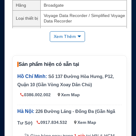
Hãng
Broadgate
Voyage Data Recorder / Simplified Voyage
Loại thiết bị
Data Recorder
Phiên bản
VER4000 VDR, VER4000-S S-VDR
Xem Thêm
Dữ liệu ghi
Audio, radar, thời gian, vị trí, tốc độ, headi
chính
ng
Dữ liệu mở
Telegraph, động cơ, chân vịt, external alar
rộng
m tùy cấu hình
Sản phẩm hiện có sẵn tại
Tiêu chuẩn
IEC 61996-I / IEC 61996-II tùy phiên bản
Hồ Chí Minh:
Số 137 Đường Hòa Hưng, P12,
tham chiếu
Quận 10 (Gần Vòng Xoay Dân Chủ)
Tính năng
Ghi dữ liệu tự động, playback chuyên dụng
0386.002.002
Xem Map
Tàu thương mại, tàu hàng, tàu dầu, tàu kh
Ứng dụng
ách, retrofit VDR/S-VDR
Hà Nội:
226 Đường Láng - Đống Đa (Gần Ngã
Cần kiểm tra đúng cấu hình, capsule, phầ
Lưu ý
n mềm playback và module đi kèm
0917.834.532
Xem Map
Tư Sở)
🚀 Giao hàng ngay trong
1 giờ
tại HN & HCM