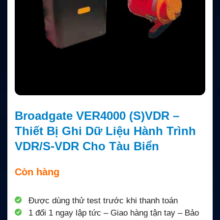
Broadgate VER4000 (S)VDR –
Thiết Bị Ghi Dữ Liệu Hành Trình
VDR/S-VDR Cho Tàu Biển
Còn hàng
Được dùng thử test trước khi thanh toán
1 đổi 1 ngay lập tức – Giao hàng tận tay – Bảo