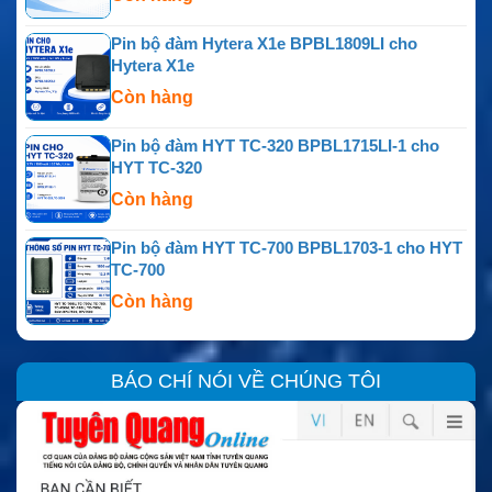
Pin bộ đàm Hytera X1e BPBL1809LI cho
Hytera X1e
Còn hàng
Pin bộ đàm HYT TC-320 BPBL1715LI-1 cho
HYT TC-320
Còn hàng
Pin bộ đàm HYT TC-700 BPBL1703-1 cho HYT
TC-700
Còn hàng
BÁO CHÍ NÓI VỀ CHÚNG TÔI