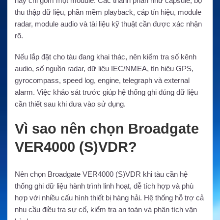
hay chỉ gồm một module. Các thành phần như capsule, bộ
thu thập dữ liệu, phần mềm playback, cáp tín hiệu, module
radar, module audio và tài liệu kỹ thuật cần được xác nhận
rõ.
Nếu lắp đặt cho tàu đang khai thác, nên kiểm tra số kênh
audio, số nguồn radar, dữ liệu IEC/NMEA, tín hiệu GPS,
gyrocompass, speed log, engine, telegraph và external
alarm. Việc khảo sát trước giúp hệ thống ghi đúng dữ liệu
cần thiết sau khi đưa vào sử dụng.
Vì sao nên chọn Broadgate
VER4000 (S)VDR?
Nên chọn Broadgate VER4000 (S)VDR khi tàu cần hệ
thống ghi dữ liệu hành trình linh hoạt, dễ tích hợp và phù
hợp với nhiều cấu hình thiết bị hàng hải. Hệ thống hỗ trợ cả
nhu cầu điều tra sự cố, kiểm tra an toàn và phân tích vận