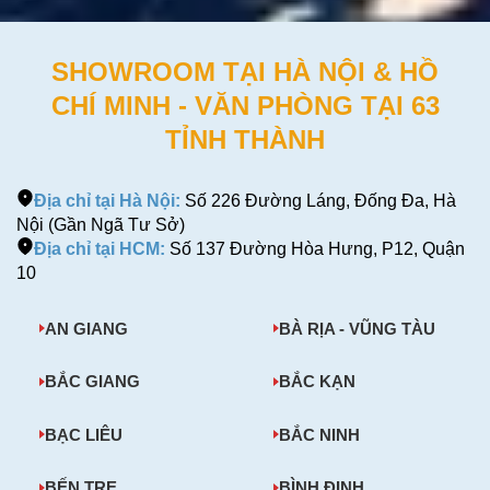
SHOWROOM TẠI HÀ NỘI & HỒ
CHÍ MINH - VĂN PHÒNG TẠI 63
TỈNH THÀNH
Địa chỉ tại Hà Nội:
Số 226 Đường Láng, Đống Đa, Hà
Nội (Gần Ngã Tư Sở)
Địa chỉ tại HCM:
Số 137 Đường Hòa Hưng, P12, Quận
10
AN GIANG
BÀ RỊA - VŨNG TÀU
BẮC GIANG
BẮC KẠN
BẠC LIÊU
BẮC NINH
BẾN TRE
BÌNH ĐỊNH