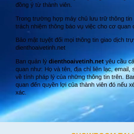
đồng ý từ thành viên.
Trong trường hợp máy chủ lưu trữ thông tin 
trách nhiệm thông báo vụ việc cho cơ quan c
Bảo mật tuyệt đối mọi thông tin giao dịch t
dienthoaivetinh.net
Ban quản lý
dienthoaivetinh.net
yêu cầu cá
quan như: Họ và tên, địa chỉ liên lạc, email
về tính pháp lý của những thông tin trên. Ba
quan đến quyền lợi của thành viên đó nếu xé
xác.