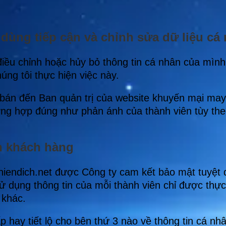
dùng tiếp cận và chỉnh sửa dữ liệu cá
 điều chỉnh hoặc hủy bỏ thông tin cá nhân của mìn
úng tôi thực hiện việc này.
 bán đến Ban quản trị của website khuyến mại may
trường hợp đúng như phản ánh của thành viên tùy t
n khách hàng
hiendich.net được Công ty cam kết bảo mật tuyệt đ
sử dụng thông tin của mỗi thành viên chỉ được thự
 khác.
 hay tiết lộ cho bên thứ 3 nào về thông tin cá nh