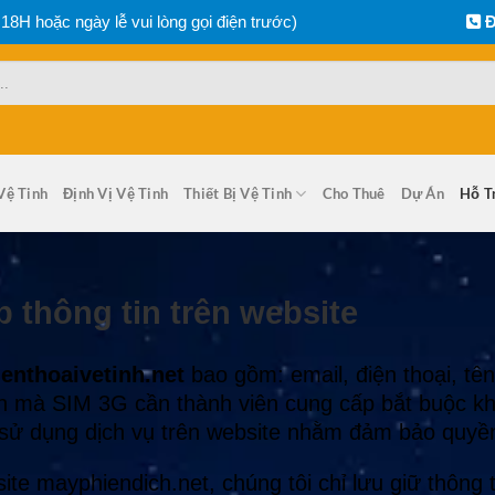
 18H hoặc ngày lễ vui lòng gọi điện trước)
Đ
Vệ Tinh
Định Vị Vệ Tinh
Thiết Bị Vệ Tinh
Cho Thuê
Dự Án
Hỗ T
 thông tin trên website
ienthoaivetinh.net
bao gồm: email, điện thoại, tê
tin mà SIM 3G cần thành viên cung cấp bắt buộc k
 sử dụng dịch vụ trên website nhằm đảm bảo quyền
site mayphiendich.net, chúng tôi chỉ lưu giữ thông 