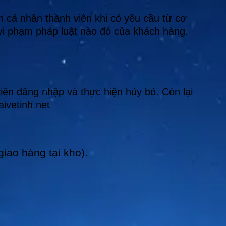
n cá nhân thành viên khi có yêu cầu từ cơ
 vi phạm pháp luật nào đó của khách hàng.
iên đăng nhập và thực hiện hủy bỏ. Còn lại
ivetinh.net
iao hàng tại kho).