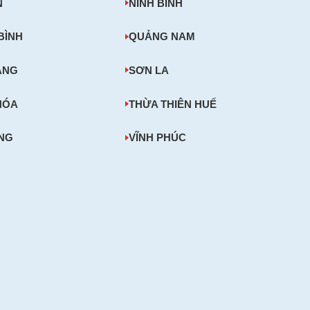
N
NINH BÌNH
BÌNH
QUẢNG NAM
ĂNG
SƠN LA
HÓA
THỪA THIÊN HUẾ
ONG
VĨNH PHÚC