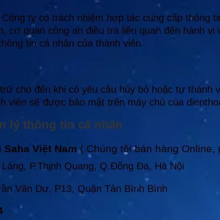
Công ty có trách nhiệm hợp tác cung cấp thông ti
n, cơ quan công an điều tra liên quan đến hành vi
hông tin cá nhân của thành viên.
trữ cho đến khi có yêu cầu hủy bỏ hoặc tự thành v
nh viên sẽ được bảo mật trên máy chủ của dienthoa
n lý thông tin cá nhân
 Saha Việt Nam
( Chúng tôi bán hàng Online, g
Láng, P.Thịnh Quang, Q.Đống Đa, Hà Nội
rần Văn Dư, P13, Quận Tân Bình Bình
4