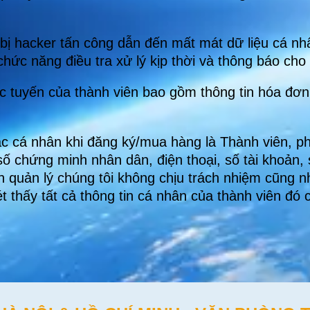
bị hacker tấn công dẫn đến mất mát dữ liệu cá nhâ
hức năng điều tra xử lý kịp thời và thông báo cho 
rực tuyến của thành viên bao gồm thông tin hóa đơ
c cá nhân khi đăng ký/mua hàng là Thành viên, phả
, số chứng minh nhân dân, điện thoại, số tài khoản,
n quản lý chúng tôi không chịu trách nhiệm cũng nh
t thấy tất cả thông tin cá nhân của thành viên đó