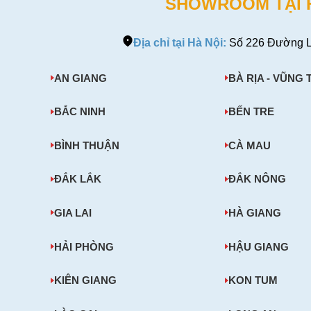
SHOWROOM TẠI HÀ
Địa chỉ tại Hà Nội:
Số 226 Đường L
AN GIANG
BÀ RỊA - VŨNG 
BẮC NINH
BẾN TRE
BÌNH THUẬN
CÀ MAU
ĐẮK LẮK
ĐẮK NÔNG
GIA LAI
HÀ GIANG
HẢI PHÒNG
HẬU GIANG
KIÊN GIANG
KON TUM