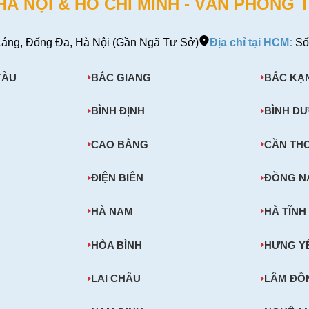
 NỘI & HỒ CHÍ MINH - VĂN PHÒNG T
áng, Đống Đa, Hà Nội (Gần Ngã Tư Sở)
Địa chỉ tại HCM:
Số
TÀU
BẮC GIANG
BẮC KẠ
BÌNH ĐỊNH
BÌNH D
CAO BẰNG
CẦN TH
ĐIỆN BIÊN
ĐỒNG N
HÀ NAM
HÀ TĨNH
HÒA BÌNH
HƯNG Y
LAI CHÂU
LÂM ĐỒ