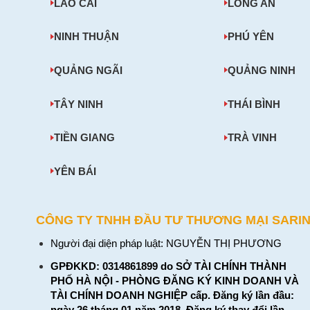
LÀO CAI
LONG AN
NINH THUẬN
PHÚ YÊN
QUẢNG NGÃI
QUẢNG NINH
TÂY NINH
THÁI BÌNH
TIỀN GIANG
TRÀ VINH
YÊN BÁI
CÔNG TY TNHH ĐẦU TƯ THƯƠNG MẠI SARI
Người đại diện pháp luật: NGUYỄN THỊ PHƯƠNG
GPĐKKD: 0314861899 do SỞ TÀI CHÍNH THÀNH
PHỐ HÀ NỘI - PHÒNG ĐĂNG KÝ KINH DOANH VÀ
TÀI CHÍNH DOANH NGHIỆP cấp. Đăng ký lần đầu:
ngày 26 tháng 01 năm 2018. Đăng ký thay đổi lần