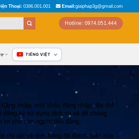
iện Thoại:
0386.001.001
Email:
giaiphap3g@gmail.com
Hotline: 0974.051.444
rợ
TIẾNG VIỆT
n đăng nhập, mật khẩu đăng nhập, địa chỉ
hi đăng ký sử dụng dịch vụ và để chúng
 lợi cho cho người tiêu dùng.
tin chi tiết về đơn hàng đã thanh toán của