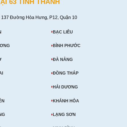
ẠI 63 TỈNH THÀNH
 137 Đường Hòa Hưng, P12, Quận 10
N
BẠC LIÊU
ƯƠNG
BÌNH PHƯỚC
Ơ
ĐÀ NẴNG
AI
ĐỒNG THÁP
HẢI DƯƠNG
ÊN
KHÁNH HÒA
NG
LẠNG SƠN