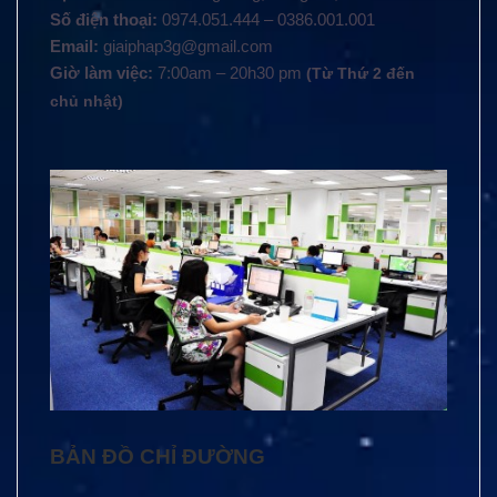
Số điện thoại:
0974.051.444 – 0386.001.001
Email:
giaiphap3g@gmail.com
Giờ làm việc:
7:00am – 20h30 pm
(Từ Thứ 2 đến
chủ nhật)
BẢN ĐỒ CHỈ ĐƯỜNG