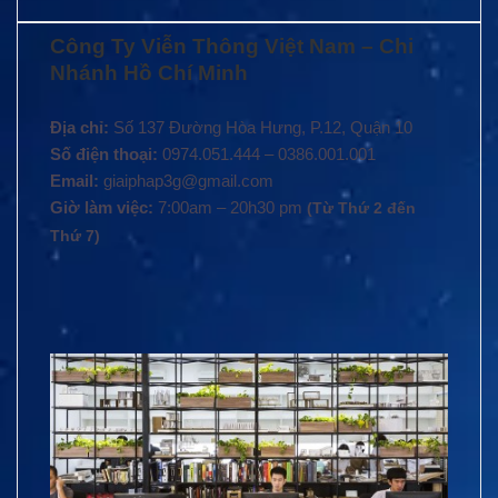
Công Ty Viễn Thông Việt Nam – Chi
Nhánh Hồ Chí Minh
Địa chỉ:
Số 137 Đường Hòa Hưng, P.12, Quận 10
Số điện thoại:
0974.051.444 – 0386.001.001
Email:
giaiphap3g@gmail.com
Giờ làm việc:
7:00am – 20h30 pm
(Từ Thứ 2 đến
Thứ 7)