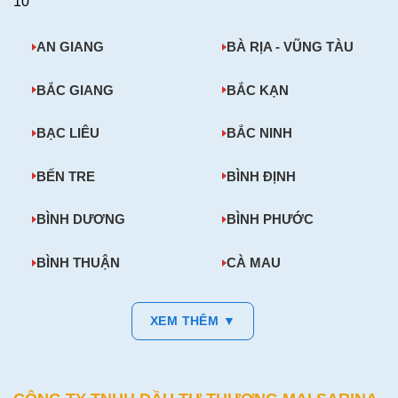
10
AN GIANG
BÀ RỊA - VŨNG TÀU
BẮC GIANG
BẮC KẠN
BẠC LIÊU
BẮC NINH
BẾN TRE
BÌNH ĐỊNH
BÌNH DƯƠNG
BÌNH PHƯỚC
BÌNH THUẬN
CÀ MAU
XEM THÊM ▼