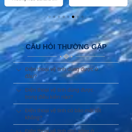
Việt Nam
CÂU HỎI THƯỜNG GẶP
Điện thoại vệ tinh dùng được ở
đâu?
Điện thoại vệ tinh dùng được
trong điều kiên nào?
Điện thoại vệ tinh có bảo mật tốt
không?
Điện thoại vệ tinh phủ sóng ở