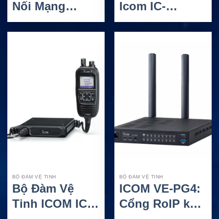
Nối Mạng
Icom IC-
4G/LTE ICOM
SAT100 – Thiết
IP503H
bị Push To Talk
cầm tay cho
liên lạc nhóm
toàn cầu
BỘ ĐÀM VỆ TINH
BỘ ĐÀM VỆ TINH
Bộ Đàm Vệ
ICOM VE-PG4:
Tinh ICOM IC-
Cổng RoIP kết
SAT100M Với
nối hệ thống