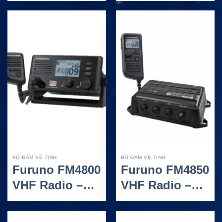
Tính Năng Đàm
liên lạc không
Thoại Nhóm
dây qua IP
(PTT)
BỘ ĐÀM VỆ TINH
BỘ ĐÀM VỆ TINH
Furuno FM4800
Furuno FM4850
VHF Radio –
VHF Radio –
Máy Bộ Đàm
Bộ Đàm Hàng
Hàng Hải Tích
Hải Cao Cấp