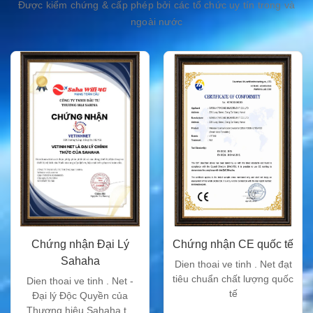
Được kiểm chứng & cấp phép bởi các tổ chức uy tín trong và
ngoài nước
Chứng nhận Đại Lý
Chứng nhận CE quốc tế
Sahaha
Dien thoai ve tinh . Net đạt
tiêu chuẩn chất lượng quốc
Dien thoai ve tinh . Net -
tế
Đại lý Độc Quyền của
Thương hiệu Sahaha tại