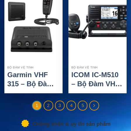
An Toàn Tối Đa
BỘ ĐÀM VỆ TINH
BỘ ĐÀM VỆ TINH
Garmin VHF
ICOM IC-M510
315 – Bộ Đàm
– Bộ Đàm VHF
VHF Hiện Đại
Hàng Hải Với
Với Hiệu Suất
DSC Cấp Độ D
1
2
3
4
5
Vượt Trội
Và Kết Nối Wi-
Fi Tích Hợp
Chứng nhận & uy tín sản phẩm