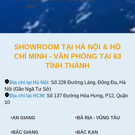
đâu?
SHOWROOM TẠI HÀ NỘI & HỒ
CHÍ MINH - VĂN PHÒNG TẠI 63
TỈNH THÀNH
Địa chỉ tại Hà Nội:
Số 226 Đường Láng, Đống Đa, Hà
Nội (Gần Ngã Tư Sở)
Địa chỉ tại HCM:
Số 137 Đường Hòa Hưng, P12, Quận
10
AN GIANG
BÀ RỊA - VŨNG TÀU
BẮC GIANG
BẮC KẠN