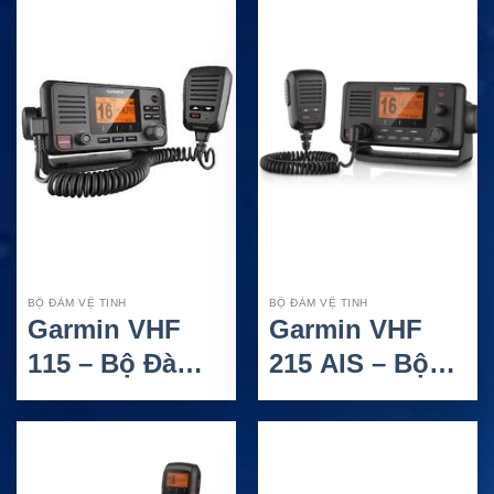
Hợp GPS Và
Tích Hợp GPS
AIS
và AIS
BỘ ĐÀM VỆ TINH
BỘ ĐÀM VỆ TINH
Garmin VHF
Garmin VHF
115 – Bộ Đàm
215 AIS – Bộ
VHF Hàng Hải
Đàm VHF Hàng
Đơn Giản Và
Hải Tích Hợp
Hiệu Quả
AIS Đảm Bảo