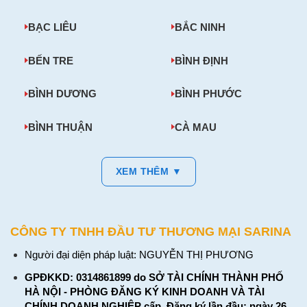
BẠC LIÊU
BẮC NINH
BẾN TRE
BÌNH ĐỊNH
BÌNH DƯƠNG
BÌNH PHƯỚC
BÌNH THUẬN
CÀ MAU
XEM THÊM ▼
CÔNG TY TNHH ĐẦU TƯ THƯƠNG MẠI SARINA
Người đại diện pháp luật: NGUYỄN THỊ PHƯƠNG
GPĐKKD: 0314861899 do SỞ TÀI CHÍNH THÀNH PHỐ
HÀ NỘI - PHÒNG ĐĂNG KÝ KINH DOANH VÀ TÀI
CHÍNH DOANH NGHIỆP cấp. Đăng ký lần đầu: ngày 26