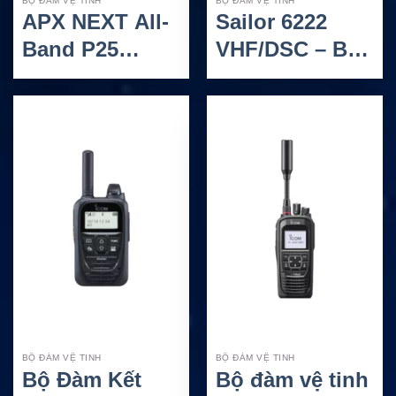
BỘ ĐÀM VỆ TINH
BỘ ĐÀM VỆ TINH
APX NEXT All-
Sailor 6222
Band P25
VHF/DSC – Bộ
Smart Radio –
Đàm VHF DSC
Bộ Đàm P25
Class A Hàng
Thông Minh
Hải Chống
Nước IPx6/IPx8
BỘ ĐÀM VỆ TINH
BỘ ĐÀM VỆ TINH
Bộ Đàm Kết
Bộ đàm vệ tinh