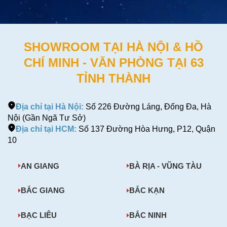
SHOWROOM TẠI HÀ NỘI & HỒ
CHÍ MINH - VĂN PHÒNG TẠI 63
TỈNH THÀNH
Địa chỉ tại Hà Nội:
Số 226 Đường Láng, Đống Đa, Hà
Nội (Gần Ngã Tư Sở)
Địa chỉ tại HCM:
Số 137 Đường Hòa Hưng, P12, Quận
10
AN GIANG
BÀ RỊA - VŨNG TÀU
BẮC GIANG
BẮC KẠN
BẠC LIÊU
BẮC NINH