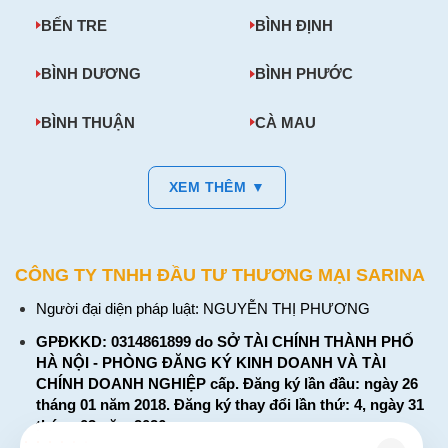
BẾN TRE
BÌNH ĐỊNH
BÌNH DƯƠNG
BÌNH PHƯỚC
BÌNH THUẬN
CÀ MAU
XEM THÊM ▼
CÔNG TY TNHH ĐẦU TƯ THƯƠNG MẠI SARINA
Người đại diện pháp luật: NGUYỄN THỊ PHƯƠNG
GPĐKKD: 0314861899 do SỞ TÀI CHÍNH THÀNH PHỐ
HÀ NỘI - PHÒNG ĐĂNG KÝ KINH DOANH VÀ TÀI
CHÍNH DOANH NGHIỆP cấp. Đăng ký lần đầu: ngày 26
tháng 01 năm 2018. Đăng ký thay đổi lần thứ: 4, ngày 31
tháng 03 năm 2026