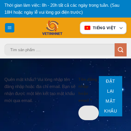
Bỏ
Thời gian làm việc: 8h - 20h tất cả các ngày trong tuần. (Sau
qua
18H hoặc ngày lễ vui lòng gọi điện trước)
nội
dung
TIẾNG VIỆT
Tìm
kiếm:
Quên mật khẩu? Vui lòng nhập tên
Tên đăng
ĐẶT
đăng nhập hoặc địa chỉ email. Bạn sẽ
nhập
LẠI
nhận được một liên kết tạo mật khẩu
hoặc
mới qua email.
Bắt
email
*
MẬT
buộc
KHẨU