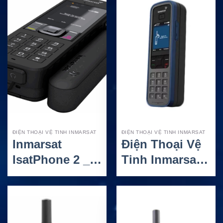
Vệ Tinh Toàn
Cầu
ĐIỆN THOẠI VỆ TINH INMARSAT
ĐIỆN THOẠI VỆ TINH INMARSAT
Inmarsat
Điện Thoại Vệ
IsatPhone 2 _
Tinh Inmarsat
Điện thoại vệ
IsatPhone Pro
tinh bền bỉ cho
– Thiết bị liên
liên lạc vùng
lạc bền bỉ cho
xa
vùng xa