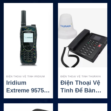
Safety Yellow
tinh toàn cầu
tích hợp GPS
và SOS
ĐIỆN THOẠI VỆ TINH IRIDIUM
ĐIỆN THOẠI VỆ TINH THURAYA
Iridium
Điện Thoại Vệ
Extreme 9575N
Tinh Để Bàn
Sporting Camo
Thuraya
– Điện Thoại
MarineStar