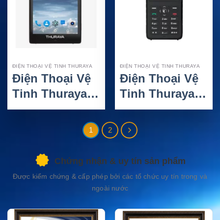
ĐIỆN THOẠI VỆ TINH THURAYA
ĐIỆN THOẠI VỆ TINH THURAYA
Điện Thoại Vệ
Điện Thoại Vệ
Tinh Thuraya
Tinh Thuraya
X5 Touch
XT-PRO DUAL
Hỗ Trợ SIM
1
2
Kép
Chứng nhận & uy tín sản phẩm
Được kiểm chứng & cấp phép bởi các tổ chức uy tín trong và
ngoài nước