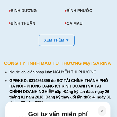
BÌNH DƯƠNG
BÌNH PHƯỚC
BÌNH THUẬN
CÀ MAU
XEM THÊM ▼
CÔNG TY TNHH ĐẦU TƯ THƯƠNG MẠI SARINA
Người đại diện pháp luật: NGUYỄN THỊ PHƯƠNG
GPĐKKD: 0314861899 do SỞ TÀI CHÍNH THÀNH PHỐ
HÀ NỘI - PHÒNG ĐĂNG KÝ KINH DOANH VÀ TÀI
CHÍNH DOANH NGHIỆP cấp. Đăng ký lần đầu: ngày 26
tháng 01 năm 2018. Đăng ký thay đổi lần thứ: 4, ngày 31
tháng 03 năm 2026
226 Đường Láng, Đống Đa, Hà Nội
Gọi tư vấn miễn phí