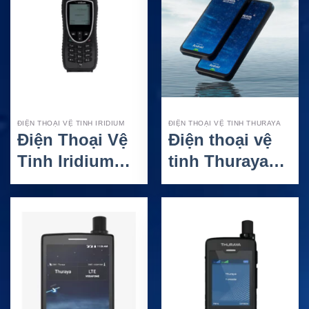
ĐIỆN THOẠI VỆ TINH IRIDIUM
ĐIỆN THOẠI VỆ TINH THURAYA
Điện Thoại Vệ
Điện thoại vệ
Tinh Iridium
tinh Thuraya
Extreme®
One –
Smartphone vệ
tinh 5G cho
liên lạc vùng
xa