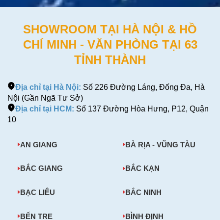
SHOWROOM TẠI HÀ NỘI & HỒ
CHÍ MINH - VĂN PHÒNG TẠI 63
TỈNH THÀNH
Địa chỉ tại Hà Nội:
Số 226 Đường Láng, Đống Đa, Hà
Nội (Gần Ngã Tư Sở)
Địa chỉ tại HCM:
Số 137 Đường Hòa Hưng, P12, Quận
10
AN GIANG
BÀ RỊA - VŨNG TÀU
BẮC GIANG
BẮC KẠN
BẠC LIÊU
BẮC NINH
BẾN TRE
BÌNH ĐỊNH