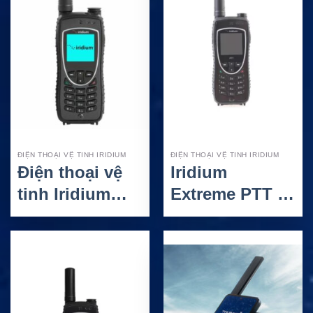
ĐIỆN THOẠI VỆ TINH IRIDIUM
ĐIỆN THOẠI VỆ TINH IRIDIUM
Điện thoại vệ
Iridium
tinh Iridium
Extreme PTT –
9575N – Kết nối
Điện thoại vệ
toàn cầu cho
tinh Push To
môi trường
Talk cho liên
khắc nghiệt
lạc nhóm toàn
cầu