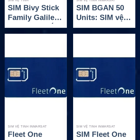
SIM VỆ TINH
SIM VỆ TINH INMARSAT
SIM Bivy Stick
SIM BGAN 50
Family Galileyo
Units: SIM vệ
– Gói tin nhắn
tinh dịch vụ trả
vệ tinh không
trước cho kết
giới hạn cho
nối linh hoạt
gia đình
SIM VỆ TINH INMARSAT
SIM VỆ TINH INMARSAT
Fleet One
SIM Fleet One