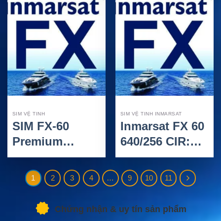
xa
kết nối toàn
cầu
SIM VỆ TINH
SIM VỆ TINH INMARSAT
SIM FX-60
Inmarsat FX 60
Premium
640/256 CIR:
1024MIR
SIM vệ tinh
32/8CIR:
Internet
1
2
3
4
…
9
10
11
Internet vệ tinh
Premium Fixed
Fleet Xpress
Term Flexible
Chứng nhận & uy tín sản phẩm
cho tàu biển
cho tàu biển