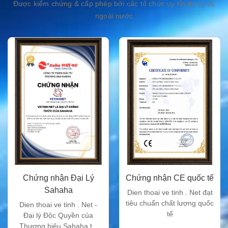
Được kiểm chứng & cấp phép bởi các tổ chức uy tín trong và
ngoài nước
Chứng nhận Đại Lý
Chứng nhận CE quốc tế
Sahaha
Dien thoai ve tinh . Net đạt
tiêu chuẩn chất lượng quốc
Dien thoai ve tinh . Net -
tế
Đại lý Độc Quyền của
Thương hiệu Sahaha tại