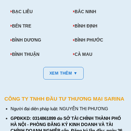
BẠC LIÊU
BẮC NINH
BẾN TRE
BÌNH ĐỊNH
BÌNH DƯƠNG
BÌNH PHƯỚC
BÌNH THUẬN
CÀ MAU
XEM THÊM ▼
CÔNG TY TNHH ĐẦU TƯ THƯƠNG MẠI SARINA
Người đại diện pháp luật: NGUYỄN THỊ PHƯƠNG
GPĐKKD: 0314861899 do SỞ TÀI CHÍNH THÀNH PHỐ
HÀ NỘI - PHÒNG ĐĂNG KÝ KINH DOANH VÀ TÀI
CHÍNH DOANH NGHIỆP cấp. Đăng ký lần đầu: ngày 26