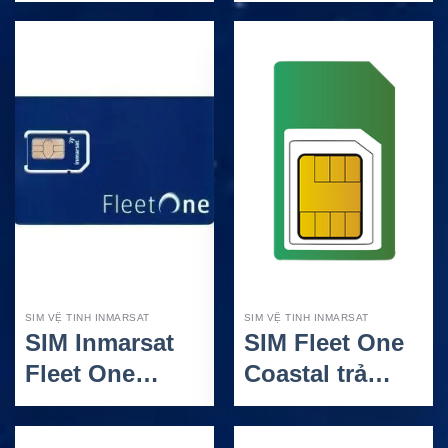
– Gói trả trước
cân bằng cho
tiết kiệm cho
liên lạc vệ tinh
liên lạc vệ tinh
SIM VỆ TINH INMARSAT
SIM VỆ TINH INMARSAT
SIM Inmarsat
SIM Fleet One
Fleet One
Coastal trả
Global 300 MB
trước – Giải
– Gói trả trước
pháp liên lạc