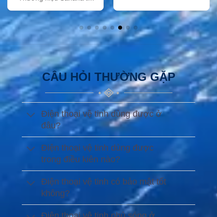
Việt Nam
CÂU HỎI THƯỜNG GẶP
Điện thoại vệ tinh dùng được ở
đâu?
Điện thoại vệ tinh dùng được
trong điều kiên nào?
Điện thoại vệ tinh có bảo mật tốt
không?
Điện thoại vệ tinh phủ sóng ở