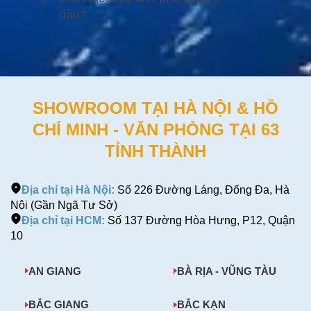
đâu?
SHOWROOM TẠI HÀ NỘI & HỒ
CHÍ MINH - VĂN PHÒNG TẠI 63
TỈNH THÀNH
Địa chỉ tại Hà Nội:
Số 226 Đường Láng, Đống Đa, Hà
Nội (Gần Ngã Tư Sở)
Địa chỉ tại HCM:
Số 137 Đường Hòa Hưng, P12, Quận
10
AN GIANG
BÀ RỊA - VŨNG TÀU
BẮC GIANG
BẮC KẠN