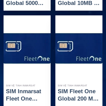
Global 5000
Global 10MB –
Units: SIM vệ
Gói trả trước
tinh trả trước
50 Units cho
Inmarsat Fleet
thiết bị
One Global 1
Inmarsat Fleet
GB cho tàu
One
biển
SIM VỆ TINH INMARSAT
SIM VỆ TINH INMARSAT
SIM Inmarsat
SIM Fleet One
Fleet One
Global 200 MB
Global 100 MB
– Gói trả trước