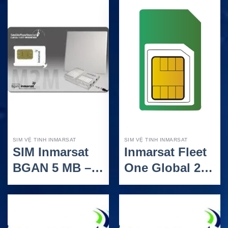
cho liên lạc vệ
vệ tinh cho tàu
tinh toàn cầu
thuyền ven
biển
SIM VỆ TINH INMARSAT
SIM VỆ TINH INMARSAT
SIM Inmarsat
Inmarsat Fleet
BGAN 5 MB –
One Global 25
Gói internet vệ
MB: SIM vệ
tinh tiết kiệm
tinh internet
cho kết nối từ
hàng hải cho