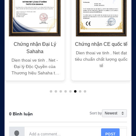
 Lý
Chứng nhận CE quốc tế
Chứng nhận FC quố
Dien thoai ve tinh . Net đạt
Dien thoai ve tinh . Ne
tiêu chuẩn chất lượng quốc
tiêu chuẩn chất lượng
 Net -
tế
tế
 của
a tại
Sort by
0 Bình luận
POST