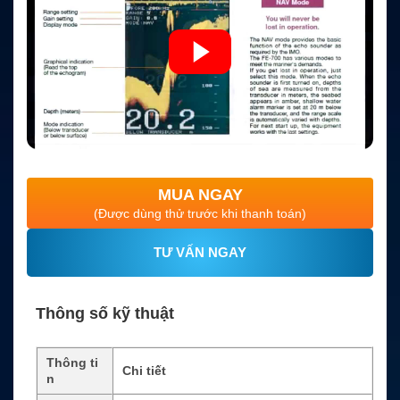
MUA NGAY
(Được dùng thử trước khi thanh toán)
TƯ VẤN NGAY
Thông số kỹ thuật
Thông ti
Chi tiết
n