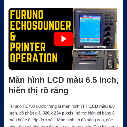
Màn hình LCD màu 6.5 inch,
hiển thị rõ ràng
Furuno FE700 được trang bị màn hình
TFT LCD màu 6.5
inch
, độ phân giải
320 x 234 pixels
, hỗ trợ hiển thị bằng 8
màu hoặc 8 cấp đơn sắc. Màn hình có độ sáng cao, góc
nhìn rộng và phù hợp để quan sát trong nhiều điều kiện ánh