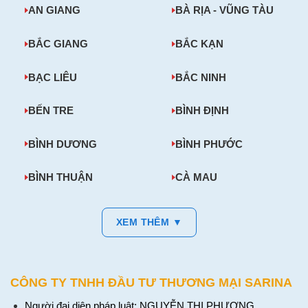
AN GIANG
BÀ RỊA - VŨNG TÀU
BẮC GIANG
BẮC KẠN
BẠC LIÊU
BẮC NINH
BẾN TRE
BÌNH ĐỊNH
BÌNH DƯƠNG
BÌNH PHƯỚC
BÌNH THUẬN
CÀ MAU
XEM THÊM ▼
CÔNG TY TNHH ĐẦU TƯ THƯƠNG MẠI SARINA
Người đại diện pháp luật: NGUYỄN THỊ PHƯƠNG