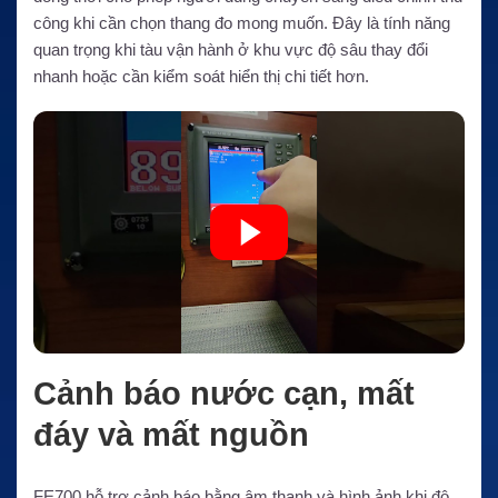
công khi cần chọn thang đo mong muốn. Đây là tính năng
quan trọng khi tàu vận hành ở khu vực độ sâu thay đổi
nhanh hoặc cần kiểm soát hiển thị chi tiết hơn.
Cảnh báo nước cạn, mất
đáy và mất nguồn
FE700 hỗ trợ cảnh báo bằng âm thanh và hình ảnh khi độ