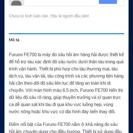
Chưa có bình luận nào. Hãy là người đầu tiên!
Mô tả
Furuno FE700 là máy đo sâu hồi âm hàng hải được thiết kế
để hỗ trợ tàu xác định độ sâu nước dưới thân tàu trong quá
trình vận hành. Thiết bị phù hợp cho tàu thương mại, tàu
dịch vụ, tàu vận tải, tàu công trình và các phương tiện hàng
hải cần theo dõi độ sâu liên tục để tăng an toàn khi di
chuyển. Với màn hình màu 6.5 inch, Furuno FE700 hiển thị
dữ liệu độ sâu rõ ràng, giúp thuyền trưởng và sĩ quan trực
ca dễ quan sát khi tàu đi qua khu vực luồng hẹp, vùng
nước nông hoặc khu vực có địa hình đáy biển thay đổi.
Điểm nổi bật của Furuno FE700 nằm ở khả năng đo sâu
hồi âm chuyên dụng cho điều hướng. Thiết bị sử dụng đầu