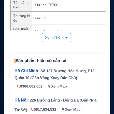
Tên sản p
Furuno FE700
hẩm
Thương hi
Furuno
ệu
Loại thiết
Máy đo sâu hồi âm hàng hải
bị
Xem Thêm
Màn hình
LCD màu 6.5 inch
Tần số đầ
50 kHz hoặc 200 kHz
u dò
Sản phẩm hiện có sẵn tại
Phạm vi đ
8 thang đo cố định, tối đa 800m
o
Hồ Chí Minh:
Số 137 Đường Hòa Hưng, P12,
Cảnh báo
Nước nông, mất đáy, mất nguồn
Quận 10 (Gần Vòng Xoay Dân Chủ)
Kết nối dữ
0386.002.002
Xem Map
IEC 61162 cho radar, ECDIS, VDR
liệu
Tiêu chuẩ
Hà Nội:
226 Đường Láng - Đống Đa (Gần Ngã
IMO MSC.74(69) Annex 4
n
0917.834.532
Xem Map
Tư Sở)
Điều hướng tàu biển, đo sâu hàng hải, an t