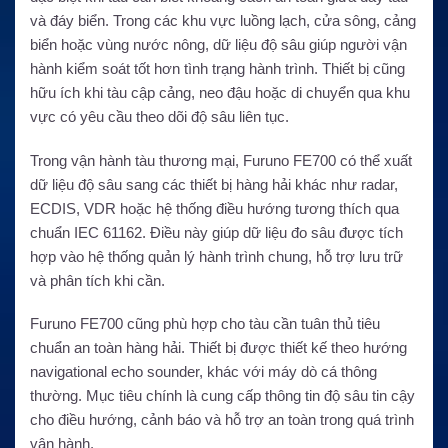
và đáy biển. Trong các khu vực luồng lạch, cửa sông, cảng
biển hoặc vùng nước nông, dữ liệu độ sâu giúp người vận
hành kiểm soát tốt hơn tình trạng hành trình. Thiết bị cũng
hữu ích khi tàu cập cảng, neo đậu hoặc di chuyển qua khu
vực có yêu cầu theo dõi độ sâu liên tục.
Trong vận hành tàu thương mại, Furuno FE700 có thể xuất
dữ liệu độ sâu sang các thiết bị hàng hải khác như radar,
ECDIS, VDR hoặc hệ thống điều hướng tương thích qua
chuẩn IEC 61162. Điều này giúp dữ liệu đo sâu được tích
hợp vào hệ thống quản lý hành trình chung, hỗ trợ lưu trữ
và phân tích khi cần.
Furuno FE700 cũng phù hợp cho tàu cần tuân thủ tiêu
chuẩn an toàn hàng hải. Thiết bị được thiết kế theo hướng
navigational echo sounder, khác với máy dò cá thông
thường. Mục tiêu chính là cung cấp thông tin độ sâu tin cậy
cho điều hướng, cảnh báo và hỗ trợ an toàn trong quá trình
vận hành.