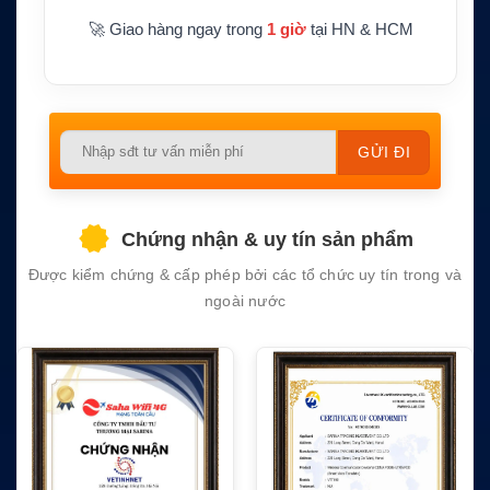
Ứng dụng
oàn luồng lạch
🚀 Giao hàng ngay trong
1 giờ
tại HN & HCM
Please
leave
this
field
Chứng nhận & uy tín sản phẩm
empty.
Được kiểm chứng & cấp phép bởi các tổ chức uy tín trong và
ngoài nước