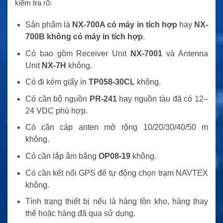
kiểm tra rõ:
Sản phẩm là
NX-700A có máy in tích hợp
hay
NX-
700B không có máy in tích hợp
.
Có bao gồm Receiver Unit
NX-7001
và Antenna
Unit
NX-7H
không.
Có đi kèm giấy in
TP058-30CL
không.
Có cần bộ nguồn
PR-241
hay nguồn tàu đã có 12–
24 VDC phù hợp.
Có cần cáp anten mở rộng 10/20/30/40/50 m
không.
Có cần lắp âm bằng
OP08-19
không.
Có cần kết nối GPS để tự động chọn trạm NAVTEX
không.
Tình trạng thiết bị nếu là hàng tồn kho, hàng thay
thế hoặc hàng đã qua sử dụng.