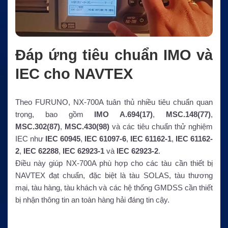
Đáp ứng tiêu chuẩn IMO và
IEC cho NAVTEX
Theo FURUNO, NX-700A tuân thủ nhiều tiêu chuẩn quan
trọng, bao gồm
IMO A.694(17)
,
MSC.148(77)
,
MSC.302(87)
,
MSC.430(98)
và các tiêu chuẩn thử nghiệm
IEC như
IEC 60945
,
IEC 61097-6
,
IEC 61162-1
,
IEC 61162-
2
,
IEC 62288
,
IEC 62923-1
và
IEC 62923-2
.
Điều này giúp NX-700A phù hợp cho các tàu cần thiết bị
NAVTEX đạt chuẩn, đặc biệt là tàu SOLAS, tàu thương
mại, tàu hàng, tàu khách và các hệ thống GMDSS cần thiết
bị nhận thông tin an toàn hàng hải đáng tin cậy.