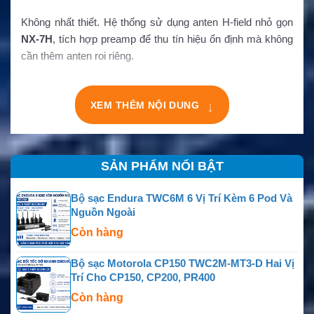
Không nhất thiết. Hệ thống sử dụng anten H-field nhỏ gọn
NX-7H
, tích hợp preamp để thu tín hiệu ổn định mà không
cần thêm anten roi riêng.
↓
XEM THÊM NỘI DUNG
SẢN PHẨM NỔI BẬT
Bộ sạc Endura TWC6M 6 Vị Trí Kèm 6 Pod Và
Nguồn Ngoài
Còn hàng
Bộ sạc Motorola CP150 TWC2M-MT3-D Hai Vị
Trí Cho CP150, CP200, PR400
Còn hàng