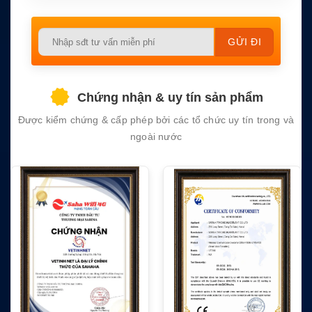
IMO A.694(17), MSC.148(77), MSC.302(87),
Tiêu chu
MSC.430(98); IEC 60945, IEC 61097-6, IEC 6
Please
ẩn
1162-1/-2, IEC 62288, IEC 62923-1/-2
leave
this
field
Chứng nhận & uy tín sản phẩm
empty.
Được kiểm chứng & cấp phép bởi các tổ chức uy tín trong và
ngoài nước