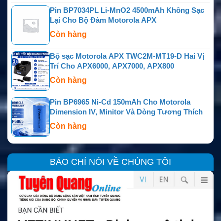
Pin BP7034PL Li-MnO2 4500mAh Không Sạc
Lại Cho Bộ Đàm Motorola APX
Còn hàng
Bộ sạc Motorola APX TWC2M-MT19-D Hai Vị
Trí Cho APX6000, APX7000, APX800
Còn hàng
Pin BP6965 Ni-Cd 150mAh Cho Motorola
Dimension IV, Minitor Và Dòng Tương Thích
Còn hàng
BÁO CHÍ NÓI VỀ CHÚNG TÔI