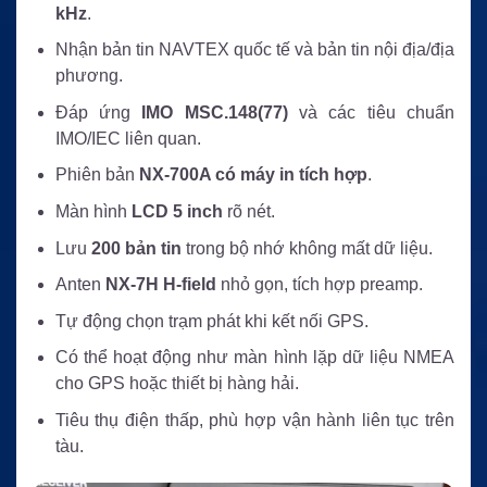
kHz
.
Nhận bản tin NAVTEX quốc tế và bản tin nội địa/địa
phương.
Đáp ứng
IMO MSC.148(77)
và các tiêu chuẩn
IMO/IEC liên quan.
Phiên bản
NX-700A có máy in tích hợp
.
Màn hình
LCD 5 inch
rõ nét.
Lưu
200 bản tin
trong bộ nhớ không mất dữ liệu.
Anten
NX-7H H-field
nhỏ gọn, tích hợp preamp.
Tự động chọn trạm phát khi kết nối GPS.
Có thể hoạt động như màn hình lặp dữ liệu NMEA
cho GPS hoặc thiết bị hàng hải.
Tiêu thụ điện thấp, phù hợp vận hành liên tục trên
tàu.