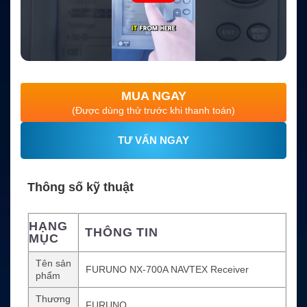
MUA NGAY
(Được dùng thử trước khi thanh toán)
TƯ VẤN NGAY
Thông số kỹ thuật
HẠNG
THÔNG TIN
MỤC
Tên sản
FURUNO NX-700A NAVTEX Receiver
phẩm
Thương
FURUNO