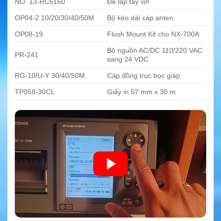
NO. 13-RC5160
Đế lắp tay vịn
OP04-2 10/20/30/40/50M
Bộ kéo dài cáp anten
OP08-19
Flush Mount Kit cho NX-700A
Bộ nguồn AC/DC 110/220 VAC
PR-241
sang 24 VDC
RG-10/U-Y 30/40/50M
Cáp đồng trục bọc giáp
TP058-30CL
Giấy in 57 mm x 30 m