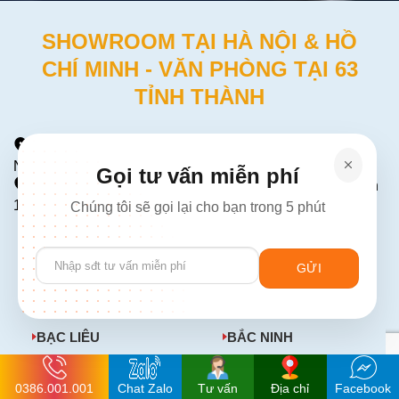
SHOWROOM TẠI HÀ NỘI & HỒ
CHÍ MINH - VĂN PHÒNG TẠI 63
TỈNH THÀNH
Địa chỉ tại Hà Nội:
Số 226 Đường Láng, Đống Đa, Hà
Nội (Gần Ngã Tư Sở)
Gọi tư vấn miễn phí
Địa chỉ tại HCM:
Số 137 Đường Hòa Hưng, P12, Quận
10
Chúng tôi sẽ gọi lại cho bạn trong 5 phút
AN GIANG
BÀ RỊA - VŨNG TÀU
Please
leave
BẮC GIANG
BẮC KẠN
this
field
BẠC LIÊU
BẮC NINH
empty.
BẾN TRE
BÌNH ĐỊNH
0386.001.001
Chat Zalo
Tư vấn
Địa chỉ
Facebook