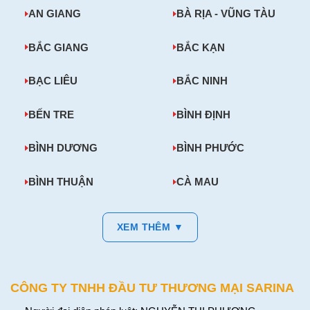
AN GIANG
BÀ RỊA - VŨNG TÀU
BẮC GIANG
BẮC KẠN
BẠC LIÊU
BẮC NINH
BẾN TRE
BÌNH ĐỊNH
BÌNH DƯƠNG
BÌNH PHƯỚC
BÌNH THUẬN
CÀ MAU
XEM THÊM ▼
CÔNG TY TNHH ĐẦU TƯ THƯƠNG MẠI SARINA