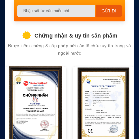
Please
leave
this
field
Chứng nhận & uy tín sản phẩm
empty.
Được kiểm chứng & cấp phép bởi các tổ chức uy tín trong và
ngoài nước