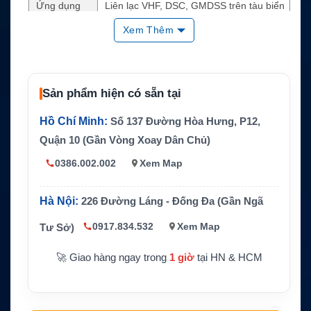
Ứng dụng
Liên lạc VHF, DSC, GMDSS trên tàu biển
Công suất p
Xem Thêm
25W / 1W
hát
Chức năng
Replay 90 giây, Dual Watch, Scanning, Au
nổi bật
tomatic Squelch
Sản phẩm hiện có sẵn tại
Màn hình
7-segment display và graphic LCD
Hồ Chí Minh:
Số 137 Đường Hòa Hưng, P12,
Âm thanh
Loa trong 5W, hỗ trợ loa ngoài 5W/8Ω
Quận 10 (Gần Vòng Xoay Dân Chủ)
Handset
SAILOR HS5001
0386.002.002
Xem Map
Giao tiếp
Navigator interface IEC 61162-1
Hà Nội:
226 Đường Láng - Đống Đa (Gần Ngã
0917.834.532
Xem Map
Tư Sở)
🚀 Giao hàng ngay trong
1 giờ
tại HN & HCM