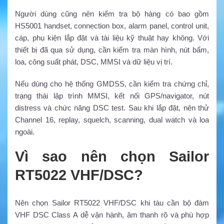
Người dùng cũng nên kiểm tra bộ hàng có bao gồm
HS5001 handset, connection box, alarm panel, control unit,
cáp, phụ kiện lắp đặt và tài liệu kỹ thuật hay không. Với
thiết bị đã qua sử dụng, cần kiểm tra màn hình, nút bấm,
loa, công suất phát, DSC, MMSI và dữ liệu vị trí.
Nếu dùng cho hệ thống GMDSS, cần kiểm tra chứng chỉ,
trạng thái lập trình MMSI, kết nối GPS/navigator, nút
distress và chức năng DSC test. Sau khi lắp đặt, nên thử
Channel 16, replay, squelch, scanning, dual watch và loa
ngoài.
Vì sao nên chọn Sailor
RT5022 VHF/DSC?
Nên chọn Sailor RT5022 VHF/DSC khi tàu cần bộ đàm
VHF DSC Class A dễ vận hành, âm thanh rõ và phù hợp