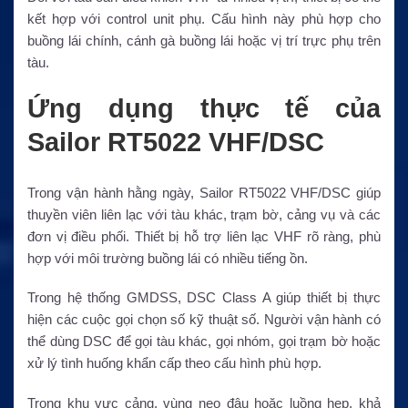
kết hợp với control unit phụ. Cấu hình này phù hợp cho
buồng lái chính, cánh gà buồng lái hoặc vị trí trực phụ trên
tàu.
Ứng dụng thực tế của
Sailor RT5022 VHF/DSC
Trong vận hành hằng ngày, Sailor RT5022 VHF/DSC giúp
thuyền viên liên lạc với tàu khác, trạm bờ, cảng vụ và các
đơn vị điều phối. Thiết bị hỗ trợ liên lạc VHF rõ ràng, phù
hợp với môi trường buồng lái có nhiều tiếng ồn.
Trong hệ thống GMDSS, DSC Class A giúp thiết bị thực
hiện các cuộc gọi chọn số kỹ thuật số. Người vận hành có
thể dùng DSC để gọi tàu khác, gọi nhóm, gọi trạm bờ hoặc
xử lý tình huống khẩn cấp theo cấu hình phù hợp.
Trong khu vực cảng, vùng neo đậu hoặc luồng hẹp, khả