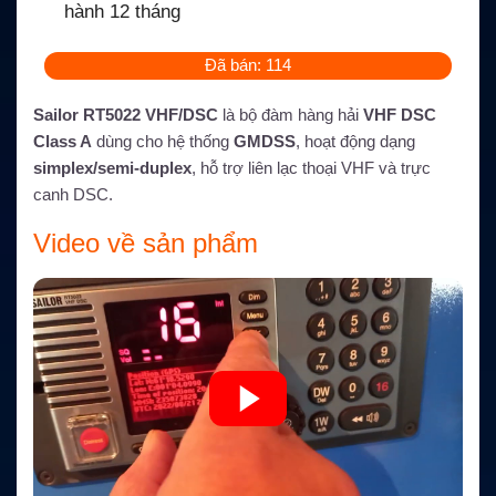
hành 12 tháng
Đã bán: 114
Sailor RT5022 VHF/DSC
là bộ đàm hàng hải
VHF DSC
Class A
dùng cho hệ thống
GMDSS
, hoạt động dạng
simplex/semi-duplex
, hỗ trợ liên lạc thoại VHF và trực
canh DSC.
Video về sản phẩm