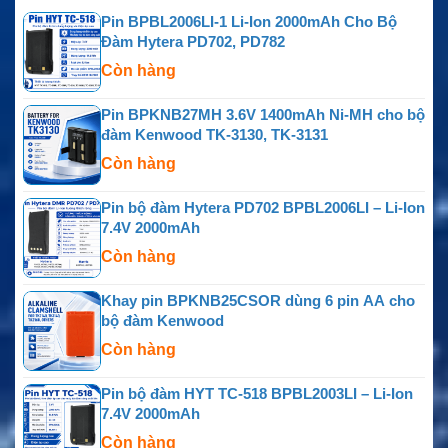
Pin BPBL2006LI-1 Li-Ion 2000mAh Cho Bộ
Đàm Hytera PD702, PD782
Còn hàng
Pin BPKNB27MH 3.6V 1400mAh Ni-MH cho bộ
đàm Kenwood TK-3130, TK-3131
Còn hàng
Pin bộ đàm Hytera PD702 BPBL2006LI – Li-Ion
7.4V 2000mAh
Còn hàng
Khay pin BPKNB25CSOR dùng 6 pin AA cho
bộ đàm Kenwood
Còn hàng
Pin bộ đàm HYT TC-518 BPBL2003LI – Li-Ion
7.4V 2000mAh
Còn hàng