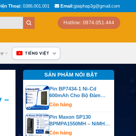
iện Thoại:
0386.001.001
Email:
giaiphap3g@gmail.com
Hotline: 0974.051.444
rợ
TIẾNG VIỆT
SẢN PHẨM NỔI BẬT
Pin BP7434-1 Ni-Cd
600mAh Cho Bộ Đàm
y –
Motorola HT90
Còn hàng
Pin Maxon SP130
BPMPA1550MH – NiMH
7.5V 1800mAh
Còn hàng