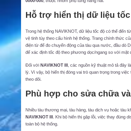
0000-000
, thuộc nhóm phụ tùng hàng hải.
Hỗ trợ hiển thị dữ liệu tốc
Trong hệ thống NAVIKNOT, dữ liệu tốc độ có thể đến t
vệ tinh tùy theo cấu hình hệ thống. Trang chính thức
điện từ để đo chuyển động của tàu qua nước, đầu dò Do
để xác định tốc độ theo phương dọc/ngang so với mặt đ
Đối với
NAVIKNOT III
, các nguồn kỹ thuật mô tả đây là
lý. Vì vậy, bộ hiển thị đóng vai trò quan trọng trong vi
theo dõi.
Phù hợp cho sửa chữa và 
Nhiều tàu thương mại, tàu hàng, tàu dịch vụ hoặc tàu 
NAVIKNOT III
. Khi bộ hiển thị gặp lỗi, việc thay đúng
toàn bộ hệ thống.