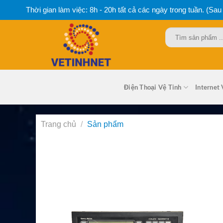
Bỏ
Thời gian làm việc: 8h - 20h tất cả các ngày trong tuần. (Sau
qua
nội
Tìm
dung
kiếm:
Điện Thoại Vệ Tinh
Internet 
Trang chủ
/
Sản phẩm