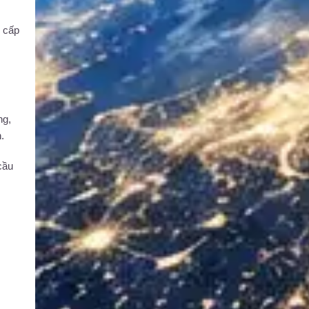
g cấp
ng,
.
cầu