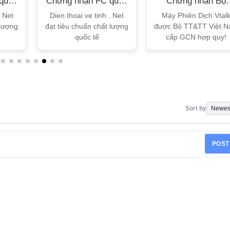
quốc
Chứng nhận FC quốc
Chứng nhận Bộ
tế
TT&TT
. Net
Dien thoai ve tinh . Net
Máy Phiên Dịch Vtal
 lượng
đạt tiêu chuẩn chất lượng
được Bộ TT&TT Việt 
quốc tế
cấp GCN hợp quy!
Sort by
POST