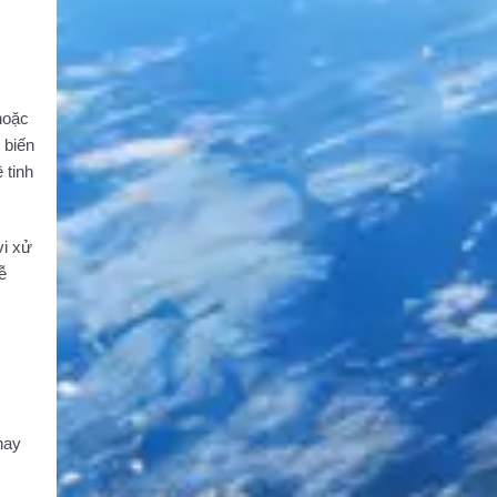
hoặc
 biến
 tinh
vi xử
ễ
hay