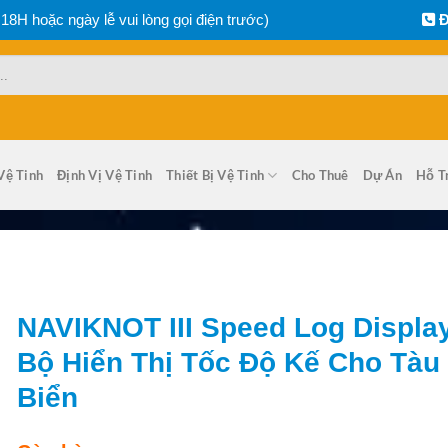
 18H hoặc ngày lễ vui lòng gọi điện trước)
Đ
Vệ Tinh
Định Vị Vệ Tinh
Thiết Bị Vệ Tinh
Cho Thuê
Dự Án
Hỗ T
NAVIKNOT III Speed Log Displa
Bộ Hiển Thị Tốc Độ Kế Cho Tàu
Biển