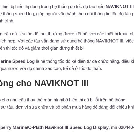
 thiết bị hiển thị dùng trong hệ thống đo tốc độ tàu biển
NAVIKNOT III
ệ thống speed log, giúp người vận hành theo dõi thông tin tốc độ tàu 
h trình.
ng cấp dữ liệu tốc độ tàu, thường được kết nối với các thiết bị khác n
 tích hợp. Với các tàu vẫn đang sử dụng hệ thống NAVIKNOT III, việc
ển thị tốc độ và giảm thời gian dừng thiết bị.
arine Speed Log
là hệ thống tốc độ kế điện từ đa chức năng, điều k
 qua nước với độ chính xác cao, kể cả ở tốc độ thấp.
òng cho NAVIKNOT III
cho nhu cầu thay thế màn hình/bộ hiển thị cũ bị lỗi trên hệ thống
 sư tàu, đơn vị sửa chữa và bộ phận mua hàng dễ dàng đối chiếu khi
perry Marine/C-Plath Naviknot III Speed Log Display
, mã
020440