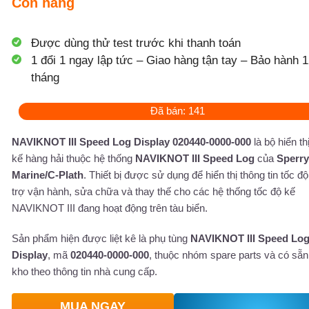
Còn hàng
Được dùng thử test trước khi thanh toán
1 đổi 1 ngay lập tức – Giao hàng tận tay – Bảo hành 1
tháng
Đã bán: 141
NAVIKNOT III Speed Log Display 020440-0000-000
là bộ hiển th
kế hàng hải thuộc hệ thống
NAVIKNOT III Speed Log
của
Sperry
Marine/C-Plath
. Thiết bị được sử dụng để hiển thị thông tin tốc độ
trợ vận hành, sửa chữa và thay thế cho các hệ thống tốc độ kế
NAVIKNOT III đang hoạt động trên tàu biển.
Sản phẩm hiện được liệt kê là phụ tùng
NAVIKNOT III Speed Lo
Display
, mã
020440-0000-000
, thuộc nhóm spare parts và có sẵn
kho theo thông tin nhà cung cấp.
MUA NGAY