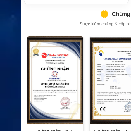
sử dụng
thuật điện tử hàng hải
Chứng 
Được kiểm chứng & cấp phé
XEM CHI TIẾT