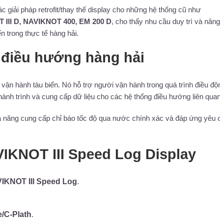
 giải pháp retrofit/thay thế display cho những hệ thống cũ như
 III D, NAVIKNOT 400, EM 200 D
, cho thấy nhu cầu duy trì và nân
ến trong thực tế hàng hải.
 điều hướng hàng hải
g vận hành tàu biển. Nó hỗ trợ người vận hành trong quá trình điều độ
 hành trình và cung cấp dữ liệu cho các hệ thống điều hướng liên quan
ả năng cung cấp chỉ báo tốc độ qua nước chính xác và đáp ứng yêu 
VIKNOT III Speed Log Display
IKNOT III Speed Log
.
e/C-Plath
.