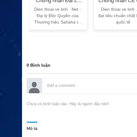
n Bộ
Chứng nhận Đại Lý
Chứng nhận CE 
T
Sahaha
tế
h Vtalk
Dien thoai ve tinh . Net -
Dien thoai ve tinh 
Việt Nam
Đại lý Độc Quyền của
đạt tiêu chuẩn chất
 quy!
Thương hiệu Sahaha tại
quốc tế
Việt Nam
0 Bình luận
Chưa có bình luận nào. Hãy là người đầu tiên!
Mô tả