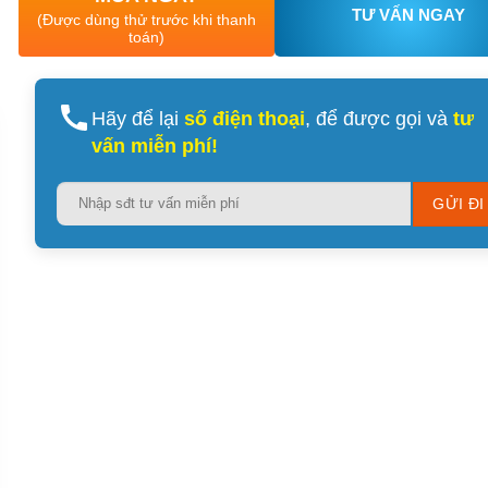
TƯ VẤN NGAY
(Được dùng thử trước khi thanh
toán)
Hãy để lại
số điện thoại
, để được gọi và
tư
vấn miễn phí!
Please
leave
this
field
empty.