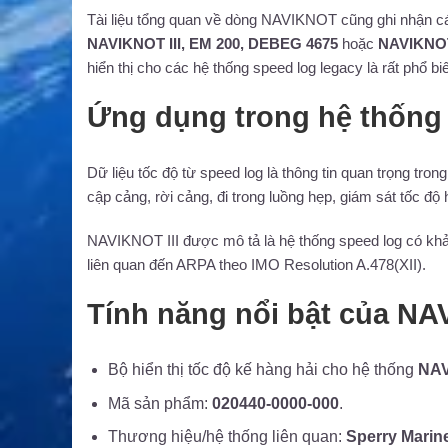
Tài liệu tổng quan về dòng NAVIKNOT cũng ghi nhận các
NAVIKNOT III, EM 200, DEBEG 4675
hoặc
NAVIKNOT
hiển thị cho các hệ thống speed log legacy là rất phổ bi
Ứng dụng trong hệ thống
Dữ liệu tốc độ từ speed log là thông tin quan trọng tron
cập cảng, rời cảng, đi trong luồng hẹp, giám sát tốc độ
NAVIKNOT III được mô tả là hệ thống speed log có kh
liên quan đến ARPA theo IMO Resolution A.478(XII).
Tính năng nổi bật của NA
Bộ hiển thị tốc độ kế hàng hải cho hệ thống
NAV
Mã sản phẩm:
020440-0000-000
.
Thương hiệu/hệ thống liên quan:
Sperry Marin