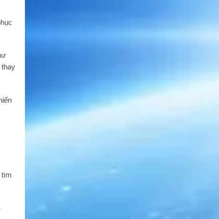
phục
hư
 thay
hiển
 tìm
-