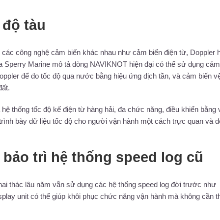
 độ tàu
ừ các công nghệ cảm biến khác nhau như cảm biến điện từ, Doppler 
 của Sperry Marine mô tả dòng NAVIKNOT hiện đại có thể sử dụng cảm
ppler để đo tốc độ qua nước bằng hiệu ứng dịch tần, và cảm biến vệ
ất.
 hệ thống tốc độ kế điện từ hàng hải, đa chức năng, điều khiển bằng 
ệc trình bày dữ liệu tốc độ cho người vận hành một cách trực quan và d
bảo trì hệ thống speed log cũ
khai thác lâu năm vẫn sử dụng các hệ thống speed log đời trước như
 display unit có thể giúp khôi phục chức năng vận hành mà không cần t