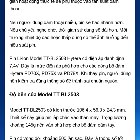
gian hoạt động thực tế sẽ phụ thuộc vào tần suất đàm
thoại.
Nếu người dùng đàm thoại nhiều, pin sẽ hao nhanh hơn.
Nếu chủ yếu nghe chờ, thời gian sử dụng sẽ dài hơn. Môi
trường nhiệt độ cao hoặc thấp cũng có thể ảnh hưởng đến
hiệu suất pin.
Pin Li-Ion Model TT-BL2503 Hytera có điện áp danh định
7.4V. Đây là mức điện áp phù hợp cho các dòng bộ đàm
Hytera PD70X, PD75X và PD78X. Khi thay pin, người dùng
nên kiểm tra đúng thông số để tránh sai chuẩn nguồn.
Độ bền của Model TT-BL2503
Model TT-BL2503 có kích thước 106.4 x 56.3 x 24.3 mm.
Thiết kế này giúp pin lắp chắc vào thân máy. Trọng lượng
khoảng 145g nên vẫn phù hợp cho bộ đàm cầm tay.
Pin có vòng đời khoảng 500 lần sạc. Đây là thông số tốt