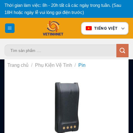
Bỏ
Thời gian làm việc: 8h - 20h tất cả các ngày trong tuần. (Sau
qua
18H hoặc ngày lễ vui lòng gọi điện trước)
nội
dung
TIẾNG VIỆT
Tìm
kiếm:
Trang chủ
/
Phụ Kiện Vệ Tinh
/
Pin