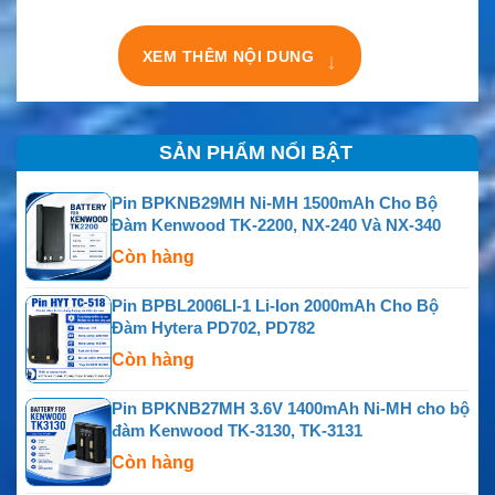
XEM THÊM NỘI DUNG
↓
SẢN PHẨM NỔI BẬT
Pin BPKNB29MH Ni-MH 1500mAh Cho Bộ
Đàm Kenwood TK-2200, NX-240 Và NX-340
Còn hàng
Pin BPBL2006LI-1 Li-Ion 2000mAh Cho Bộ
Đàm Hytera PD702, PD782
Còn hàng
Pin BPKNB27MH 3.6V 1400mAh Ni-MH cho bộ
đàm Kenwood TK-3130, TK-3131
Còn hàng