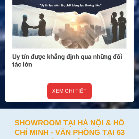
XEM CHI TIẾT
SHOWROOM TẠI HÀ NỘI & HỒ
CHÍ MINH - VĂN PHÒNG TẠI 63