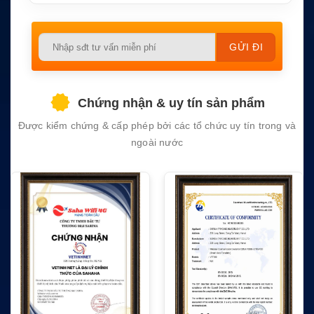
Please
leave
this
field
Chứng nhận & uy tín sản phẩm
empty.
Được kiểm chứng & cấp phép bởi các tổ chức uy tín trong và
ngoài nước