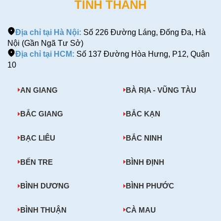
TỈNH THÀNH
Địa chỉ tại Hà Nội:
Số 226 Đường Láng, Đống Đa, Hà
Nội (Gần Ngã Tư Sở)
Địa chỉ tại HCM:
Số 137 Đường Hòa Hưng, P12, Quận
10
AN GIANG
BÀ RỊA - VŨNG TÀU
BẮC GIANG
BẮC KẠN
BẠC LIÊU
BẮC NINH
BẾN TRE
BÌNH ĐỊNH
BÌNH DƯƠNG
BÌNH PHƯỚC
BÌNH THUẬN
CÀ MAU