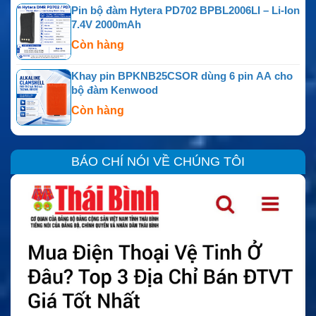
Pin bộ đàm Hytera PD702 BPBL2006LI – Li-Ion
7.4V 2000mAh
Còn hàng
Khay pin BPKNB25CSOR dùng 6 pin AA cho
bộ đàm Kenwood
Còn hàng
BÁO CHÍ NÓI VỀ CHÚNG TÔI