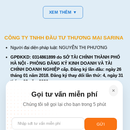
XEM THÊM ▼
CÔNG TY TNHH ĐẦU TƯ THƯƠNG MẠI SARINA
Người đại diện pháp luật: NGUYỄN THỊ PHƯƠNG
GPĐKKD: 0314861899 do SỞ TÀI CHÍNH THÀNH PHỐ
HÀ NỘI - PHÒNG ĐĂNG KÝ KINH DOANH VÀ TÀI
CHÍNH DOANH NGHIỆP cấp. Đăng ký lần đầu: ngày 26
tháng 01 năm 2018. Đăng ký thay đổi lần thứ: 4, ngày 31
tháng 03 năm 2026
226 Đường Láng, Đống Đa, Hà Nội
Gọi tư vấn miễn phí
137 Đường Hòa Hưng, Phường 12, Quận 10, TP. Hồ Chí
Chúng tôi sẽ gọi lại cho bạn trong 5 phút
Minh
Hotline: 1900 2106 - 0386 001 001
Please
Email:
Giaiphap3g@gmail.com
leave