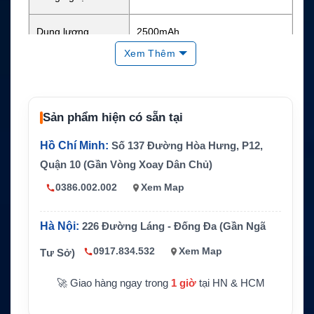
Dung lượng
2500mAh
Xem Thêm
Điện áp danh định
7.4V
Năng lượng
Chưa công bố rõ
Sản phẩm hiện có sẵn tại
Chuẩn bảo vệ
IP67
Hồ Chí Minh:
Số 137 Đường Hòa Hưng, P12,
Quận 10 (Gần Vòng Xoay Dân Chủ)
Kích thước
106.4 x 56.3 x 24.3 mm
0386.002.002
Xem Map
Trọng lượng
Khoảng 145g
Hà Nội:
226 Đường Láng - Đống Đa (Gần Ngã
Thiết bị tương thích
Hytera PD70X, PD75X, PD78X
0917.834.532
Xem Map
Tư Sở)
🚀 Giao hàng ngay trong
1 giờ
tại HN & HCM
Hãng sản xuất
Hytera