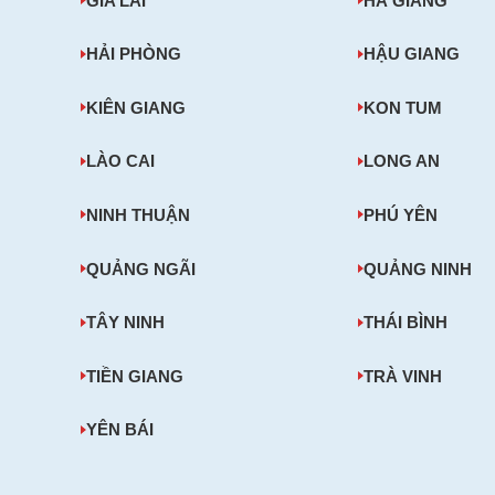
GIA LAI
HÀ GIANG
HẢI PHÒNG
HẬU GIANG
KIÊN GIANG
KON TUM
LÀO CAI
LONG AN
NINH THUẬN
PHÚ YÊN
QUẢNG NGÃI
QUẢNG NINH
TÂY NINH
THÁI BÌNH
TIỀN GIANG
TRÀ VINH
YÊN BÁI