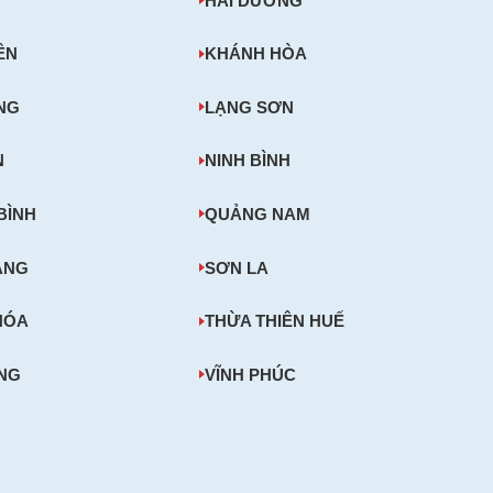
HẢI DƯƠNG
ÊN
KHÁNH HÒA
NG
LẠNG SƠN
N
NINH BÌNH
BÌNH
QUẢNG NAM
ĂNG
SƠN LA
HÓA
THỪA THIÊN HUẾ
ONG
VĨNH PHÚC