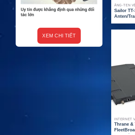
ĂNG-TEN VỆ
Sailor TT
Anten/Tra
GMDSS
XEM CHI TIẾT
XE
INTERNET V
Thrane &
FleetBroa