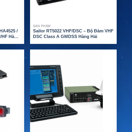
SẢN PHẨM
 HA4525 /
Sailor RT5022 VHF/DSC – Bộ Đàm VHF
F/HF Hàng
DSC Class A GMDSS Hàng Hải