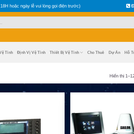
 18H hoặc ngày lễ vui lòng gọi điện trước)
Đ
Vệ Tinh
Định Vị Vệ Tinh
Thiết Bị Vệ Tinh
Cho Thuê
Dự Án
Hỗ T
Hiển thị 1–1