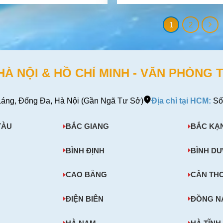
g Hải Nhỏ Gọn
1
2
 NỘI & HỒ CHÍ MINH - VĂN PHÒNG T
áng, Đống Đa, Hà Nội (Gần Ngã Tư Sở)
Địa chỉ tại HCM:
Số
TÀU
BẮC GIANG
BẮC KẠ
BÌNH ĐỊNH
BÌNH D
CAO BẰNG
CẦN TH
ĐIỆN BIÊN
ĐỒNG N