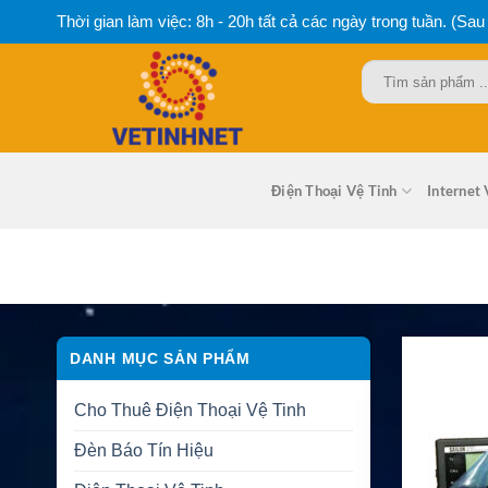
Bỏ
Thời gian làm việc: 8h - 20h tất cả các ngày trong tuần. (Sau
qua
nội
Tìm
dung
kiếm:
Điện Thoại Vệ Tinh
Internet 
DANH MỤC SẢN PHẨM
Cho Thuê Điện Thoại Vệ Tinh
Đèn Báo Tín Hiệu