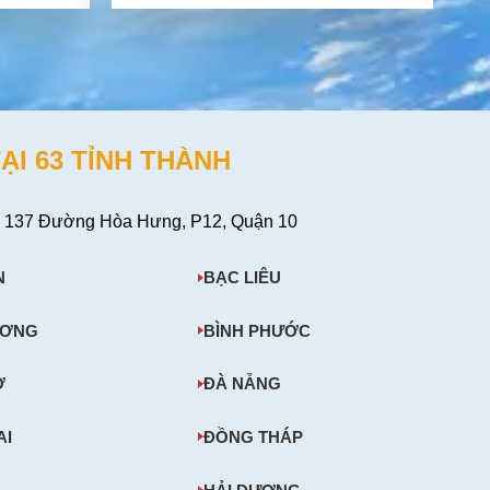
ẠI 63 TỈNH THÀNH
 137 Đường Hòa Hưng, P12, Quận 10
N
BẠC LIÊU
ƯƠNG
BÌNH PHƯỚC
Ơ
ĐÀ NẴNG
AI
ĐỒNG THÁP