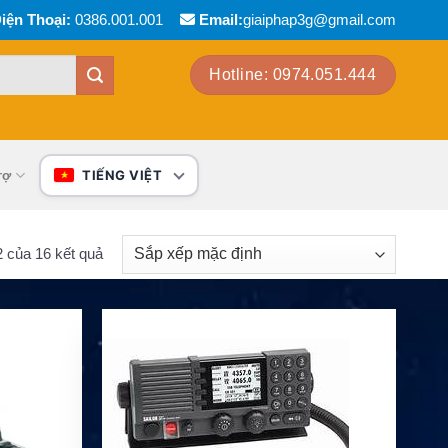
iện Thoại:
0386.001.001
Email:
giaiphap3g@gmail.com
Hotline: 0974.051.444
rợ
TIẾNG VIỆT
2 của 16 kết quả