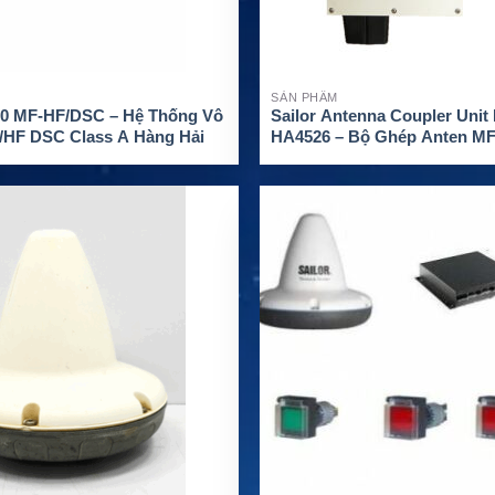
SẢN PHẨM
300 MF-HF/DSC – Hệ Thống Vô
Sailor Antenna Coupler Unit
/HF DSC Class A Hàng Hải
HA4526 – Bộ Ghép Anten M
Hải