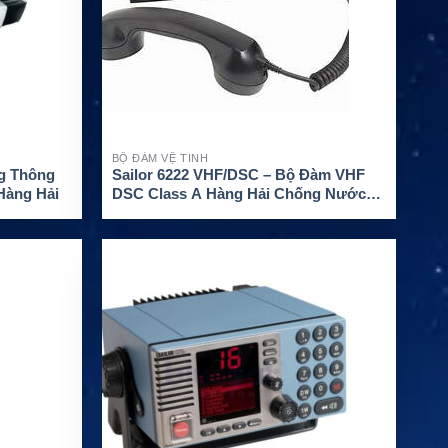
BỘ ĐÀM VỆ TINH
ng Thông
Sailor 6222 VHF/DSC – Bộ Đàm VHF
 Hàng Hải
DSC Class A Hàng Hải Chống Nước
IPx6/IPx8