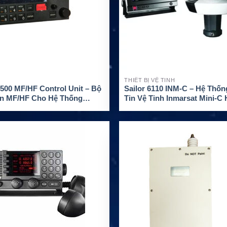
THIẾT BỊ VỆ TINH
500 MF/HF Control Unit – Bộ
Sailor 6110 INM-C – Hệ Thố
ển MF/HF Cho Hệ Thống
Tin Vệ Tinh Inmarsat Mini-C
4000 GMDSS