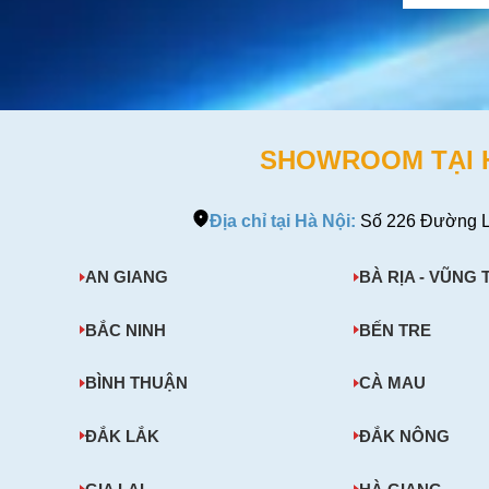
Tinh Hàn
SHOWROOM TẠI HÀ
Địa chỉ tại Hà Nội:
Số 226 Đường L
AN GIANG
BÀ RỊA - VŨNG 
BẮC NINH
BẾN TRE
BÌNH THUẬN
CÀ MAU
ĐẮK LẮK
ĐẮK NÔNG