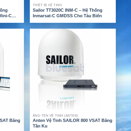
THIẾT BỊ VỆ TINH
hống
Sailor TT3020C INM-C – Hệ Thống
Mini-C
Inmarsat-C GMDSS Cho Tàu Biển
XEM CHI TIẾT
ĂNG-TEN VỆ TINH (ANTEN)
VSAT Băng
Anten Vệ Tinh SAILOR 800 VSAT Băng
Tần Ku