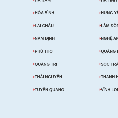
HÀ NAM
HÀ TĨNH
HÒA BÌNH
HƯNG Y
LAI CHÂU
LÂM ĐỒ
NAM ĐỊNH
NGHỆ A
PHÚ THỌ
QUẢNG 
QUẢNG TRỊ
SÓC TR
THÁI NGUYÊN
THANH 
TUYÊN QUANG
VĨNH L