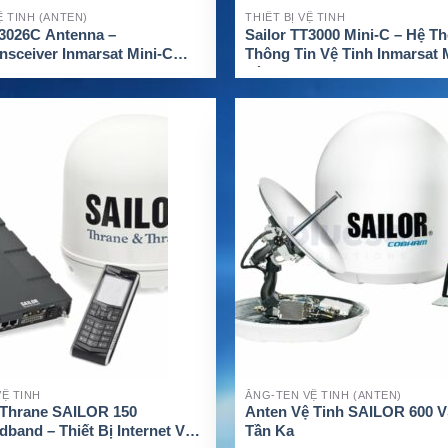
 TINH (ANTEN)
THIẾT BỊ VỆ TINH
-3026C Antenna –
Sailor TT3000 Mini-C – Hệ T
nsceiver Inmarsat Mini-C
Thông Tin Vệ Tinh Inmarsat 
Hàng Hải
M CHI TIẾT
XEM CHI TIẾT
Ệ TINH
ĂNG-TEN VỆ TINH (ANTEN)
 Thrane SAILOR 150
Anten Vệ Tinh SAILOR 600 
dband – Thiết Bị Internet Vệ
Tần Ka