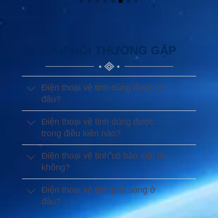
CÂU HỎI THƯỜNG GẶP
Điện thoại vệ tinh dùng được ở
đâu?
Điện thoại vệ tinh dùng được
trong điều kiên nào?
Điện thoại vệ tinh có bảo mật tốt
không?
Điện thoại vệ tinh phủ sóng ở
đâu?