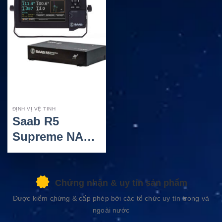
ĐỊNH VỊ VỆ TINH
Saab R5
Supreme NAV
MkII – Hệ
Thống Định Vị
GNSS/DGNSS
Chứng nhận & uy tín sản phẩm
Hàng Hải
Được kiểm chứng & cấp phép bởi các tổ chức uy tín trong và
ngoài nước
Chính Xác Cao