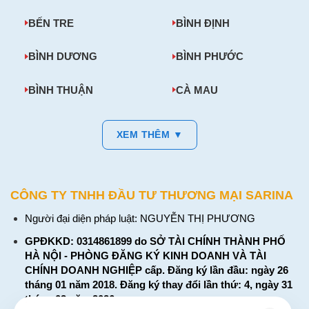
BẾN TRE
BÌNH ĐỊNH
BÌNH DƯƠNG
BÌNH PHƯỚC
BÌNH THUẬN
CÀ MAU
XEM THÊM ▼
CÔNG TY TNHH ĐẦU TƯ THƯƠNG MẠI SARINA
Người đại diện pháp luật: NGUYỄN THỊ PHƯƠNG
GPĐKKD: 0314861899 do SỞ TÀI CHÍNH THÀNH PHỐ
HÀ NỘI - PHÒNG ĐĂNG KÝ KINH DOANH VÀ TÀI
CHÍNH DOANH NGHIỆP cấp. Đăng ký lần đầu: ngày 26
tháng 01 năm 2018. Đăng ký thay đổi lần thứ: 4, ngày 31
tháng 03 năm 2026