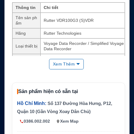
Thông tin
Chi tiết
Tên sản ph
Rutter VDR100G3 (S)VDR
ẩm
Hãng
Rutter Technologies
Voyage Data Recorder / Simplified Voyage
Loại thiết bị
Data Recorder
Thiết kế
Bulkhead-mount, nhỏ gọn, phù hợp retrofit
Xem Thêm
Dữ liệu ghi
Audio, radar video, NMEA, AIS, dữ liệu điề
chính
u hướng
Truy xuất d
USB flash drive, Remote Storage Module t
ữ liệu
ùy cấu hình
Sản phẩm hiện có sẵn tại
Phần mềm
VDR-100G3 Playback Application
Hồ Chí Minh:
Số 137 Đường Hòa Hưng, P12,
Solid-state memory và lưu trữ nội bộ tùy c
Quận 10 (Gần Vòng Xoay Dân Chủ)
Lưu trữ
ấu hình
0386.002.002
Xem Map
Tùy chọn m
Multiple Video Display Capture, Remote M
ở rộng
onitoring, Remote Diagnostics