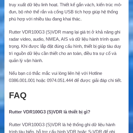
truy xuất dữ liệu linh hoạt. Thiết kế gắn vách, kiến trúc mô-
đun, bộ nhớ thể rắn và cổng USB tích hợp giúp hệ thống
phù hợp với nhiều tàu đang khai thác.
Rutter VDR100G3 (S)VDR mang lại giá trị ở khả năng ghi
radar video, audio, NMEA, AIS và dữ liệu hành trình quan
trọng. Khi được lắp đặt đúng cấu hình, thiết bị giúp tàu duy
trì nguồn dữ liệu cần thiết cho an toàn, điều tra sự cố và
quản lý vận hành.
Nếu bạn có thắc mắc vui lòng liên hệ với Hotline
0386.001.001 hoặc 0974.051.444 để được giải đáp chi tiết.
FAQ
Rutter VDR100G3 (S)VDR là thiết bị gì?
Rutter VDR100G3 (S)VDR là hệ thống ghi dữ liệu hành
trình tàu biển, hỗ trợ cấu hình VDR hoặc S-VDR để ghi