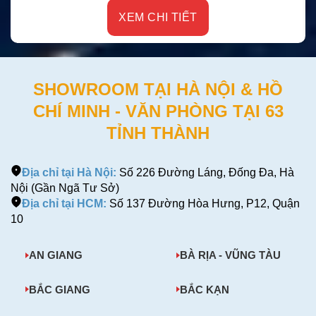
XEM CHI TIẾT
SHOWROOM TẠI HÀ NỘI & HỒ
CHÍ MINH - VĂN PHÒNG TẠI 63
TỈNH THÀNH
Địa chỉ tại Hà Nội:
Số 226 Đường Láng, Đống Đa, Hà
Nội (Gần Ngã Tư Sở)
Địa chỉ tại HCM:
Số 137 Đường Hòa Hưng, P12, Quận
10
AN GIANG
BÀ RỊA - VŨNG TÀU
BẮC GIANG
BẮC KẠN