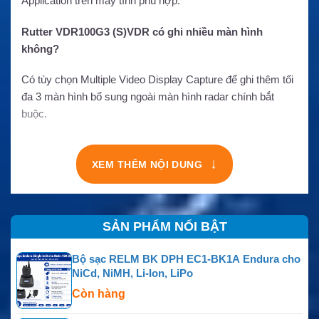
Application trên máy tính phù hợp.
Rutter VDR100G3 (S)VDR có ghi nhiều màn hình
không?
Có tùy chọn Multiple Video Display Capture để ghi thêm tối
đa 3 màn hình bổ sung ngoài màn hình radar chính bắt
buộc.
↓
XEM THÊM NỘI DUNG
SẢN PHẨM NỔI BẬT
Bộ sạc RELM BK DPH EC1-BK1A Endura cho
NiCd, NiMH, Li-Ion, LiPo
Còn hàng