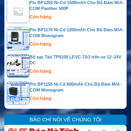
Pin BP1202 Ni-Cd 1500mAh Cho Bộ Đàm M/A-
COM Panther 500P
Còn hàng
Pin BP1170 Ni-Cd 1200mAh Cho Bộ Đàm M/A-
COM Monogram
Còn hàng
Bộ sạc Tait TP9100 LEVC-TA3 trên xe 12–24V
DC
Còn hàng
Pin BP1155 Ni-Cd 600mAh Cho Bộ Đàm M/A-
COM Monogram
Còn hàng
BÁO CHÍ NÓI VỀ CHÚNG TÔI