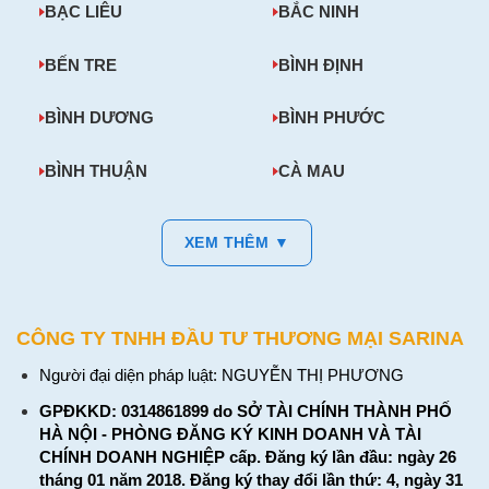
BẠC LIÊU
BẮC NINH
BẾN TRE
BÌNH ĐỊNH
BÌNH DƯƠNG
BÌNH PHƯỚC
BÌNH THUẬN
CÀ MAU
XEM THÊM ▼
CÔNG TY TNHH ĐẦU TƯ THƯƠNG MẠI SARINA
Người đại diện pháp luật: NGUYỄN THỊ PHƯƠNG
GPĐKKD: 0314861899 do SỞ TÀI CHÍNH THÀNH PHỐ
HÀ NỘI - PHÒNG ĐĂNG KÝ KINH DOANH VÀ TÀI
CHÍNH DOANH NGHIỆP cấp. Đăng ký lần đầu: ngày 26
tháng 01 năm 2018. Đăng ký thay đổi lần thứ: 4, ngày 31