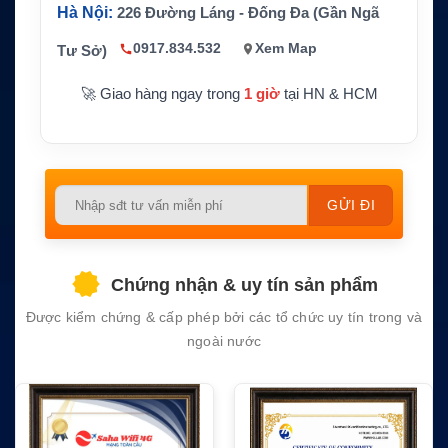
Hà Nội:
226 Đường Láng - Đống Đa (Gần Ngã
Thành phầ
OAU, DMM, Audio Module, Video Module,
n liên quan
FRM/SFRM, RSM
0917.834.532
Xem Map
Tư Sở)
🚀 Giao hàng ngay trong
1 giờ
tại HN & HCM
Please
leave
this
field
Chứng nhận & uy tín sản phẩm
empty.
Được kiểm chứng & cấp phép bởi các tổ chức uy tín trong và
ngoài nước