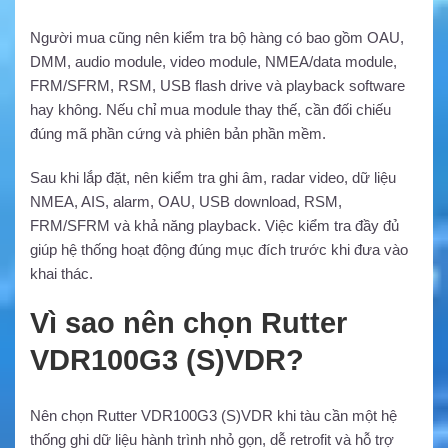
Người mua cũng nên kiểm tra bộ hàng có bao gồm OAU,
DMM, audio module, video module, NMEA/data module,
FRM/SFRM, RSM, USB flash drive và playback software
hay không. Nếu chỉ mua module thay thế, cần đối chiếu
đúng mã phần cứng và phiên bản phần mềm.
Sau khi lắp đặt, nên kiểm tra ghi âm, radar video, dữ liệu
NMEA, AIS, alarm, OAU, USB download, RSM,
FRM/SFRM và khả năng playback. Việc kiểm tra đầy đủ
giúp hệ thống hoạt động đúng mục đích trước khi đưa vào
khai thác.
Vì sao nên chọn Rutter
VDR100G3 (S)VDR?
Nên chọn Rutter VDR100G3 (S)VDR khi tàu cần một hệ
thống ghi dữ liệu hành trình nhỏ gọn, dễ retrofit và hỗ trợ