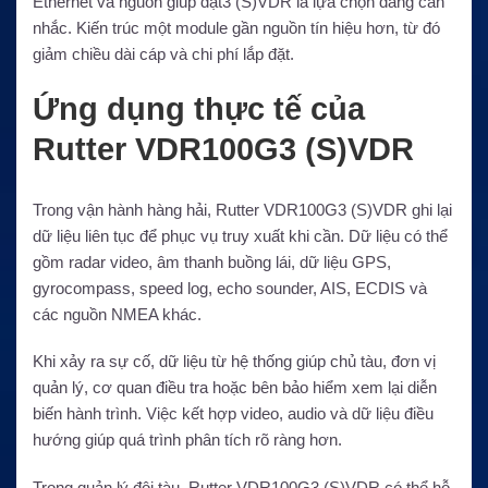
Ethernet và nguồn giúp đặt3 (S)VDR là lựa chọn đáng cân
nhắc. Kiến trúc một module gần nguồn tín hiệu hơn, từ đó
giảm chiều dài cáp và chi phí lắp đặt.
Ứng dụng thực tế của
Rutter VDR100G3 (S)VDR
Trong vận hành hàng hải, Rutter VDR100G3 (S)VDR ghi lại
dữ liệu liên tục để phục vụ truy xuất khi cần. Dữ liệu có thể
gồm radar video, âm thanh buồng lái, dữ liệu GPS,
gyrocompass, speed log, echo sounder, AIS, ECDIS và
các nguồn NMEA khác.
Khi xảy ra sự cố, dữ liệu từ hệ thống giúp chủ tàu, đơn vị
quản lý, cơ quan điều tra hoặc bên bảo hiểm xem lại diễn
biến hành trình. Việc kết hợp video, audio và dữ liệu điều
hướng giúp quá trình phân tích rõ ràng hơn.
Trong quản lý đội tàu, Rutter VDR100G3 (S)VDR có thể hỗ