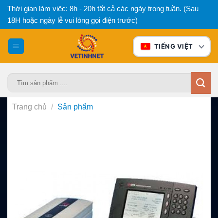
Bỏ
Thời gian làm việc: 8h - 20h tất cả các ngày trong tuần. (Sau
qua
18H hoặc ngày lễ vui lòng gọi điện trước)
nội
dung
TIẾNG VIỆT
Tìm
kiếm:
Trang chủ
/
Sản phẩm