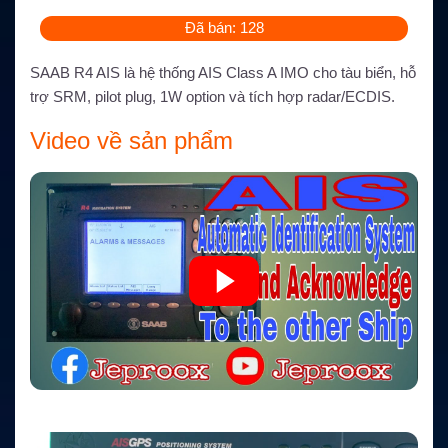
Đã bán: 128
SAAB R4 AIS là hệ thống AIS Class A IMO cho tàu biển, hỗ
trợ SRM, pilot plug, 1W option và tích hợp radar/ECDIS.
Video về sản phẩm