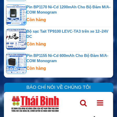
Pin BP1170 Ni-Cd 1200mAh Cho Bộ Đàm M/A-
COM Monogram
Còn hàng
Bộ sạc Tait TP9100 LEVC-TA3 trên xe 12–24V
DC
Còn hàng
Pin BP1155 Ni-Cd 600mAh Cho Bộ Đàm M/A-
COM Monogram
Còn hàng
BÁO CHÍ NÓI VỀ CHÚNG TÔI