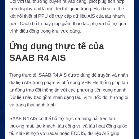
Đối với tàu thường xuyên ra vào cảng, pilot plug tích hợp
trên display unit là một lợi thế quan trọng. Hoa tiêu có thể
kết nối thiết bị PPU để truy cập dữ liệu AIS của tàu nhanh
hơn. Cách bố trí này giúp giảm thao tác phụ và hỗ trợ quá
trình điều động trong khu vực cảng.
Ứng dụng thực tế của
SAAB R4 AIS
Trong thực tế, SAAB R4 AIS được dùng để truyền và nhận
dữ liệu AIS trong phạm vi phủ sóng VHF. Hệ thống giúp tàu
tự động trao đổi thông tin với các phương tiện xung quanh.
Dữ liệu này bao gồm nhận dạng tàu, vị trí, tốc độ, hướng đi
và trạng thái hành trình.
SAAB R4 AIS có thể hỗ trợ trực ca hàng hải trên tàu
thương mại, tàu khách, tàu công vụ và tàu hoạt động quốc
tế. Khi kết hợp với radar hoặc ECDIS, dữ liệu AIS giúp