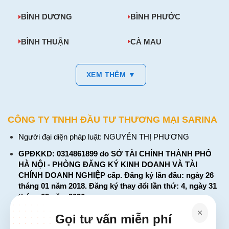
BÌNH DƯƠNG
BÌNH PHƯỚC
BÌNH THUẬN
CÀ MAU
XEM THÊM ▼
CÔNG TY TNHH ĐẦU TƯ THƯƠNG MẠI SARINA
Người đại diện pháp luật: NGUYỄN THỊ PHƯƠNG
GPĐKKD: 0314861899 do SỞ TÀI CHÍNH THÀNH PHỐ
HÀ NỘI - PHÒNG ĐĂNG KÝ KINH DOANH VÀ TÀI
CHÍNH DOANH NGHIỆP cấp. Đăng ký lần đầu: ngày 26
tháng 01 năm 2018. Đăng ký thay đổi lần thứ: 4, ngày 31
tháng 03 năm 2026
226 Đường Láng, Đống Đa, Hà Nội
Gọi tư vấn miễn phí