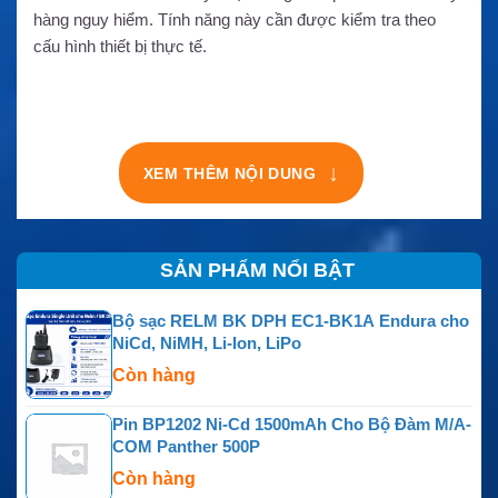
hàng nguy hiểm. Tính năng này cần được kiểm tra theo
cấu hình thiết bị thực tế.
↓
XEM THÊM NỘI DUNG
SẢN PHẨM NỔI BẬT
Bộ sạc RELM BK DPH EC1-BK1A Endura cho
NiCd, NiMH, Li-Ion, LiPo
Còn hàng
Pin BP1202 Ni-Cd 1500mAh Cho Bộ Đàm M/A-
COM Panther 500P
Còn hàng