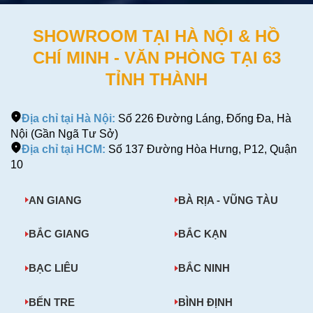
SHOWROOM TẠI HÀ NỘI & HỒ
CHÍ MINH - VĂN PHÒNG TẠI 63
TỈNH THÀNH
Địa chỉ tại Hà Nội:
Số 226 Đường Láng, Đống Đa, Hà
Nội (Gần Ngã Tư Sở)
Địa chỉ tại HCM:
Số 137 Đường Hòa Hưng, P12, Quận
10
AN GIANG
BÀ RỊA - VŨNG TÀU
BẮC GIANG
BẮC KẠN
BẠC LIÊU
BẮC NINH
BẾN TRE
BÌNH ĐỊNH