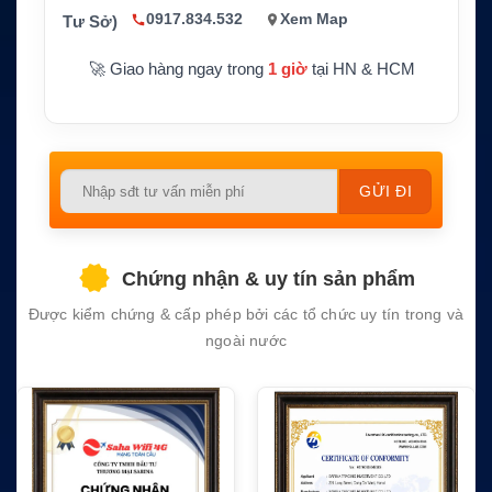
Pilot plug, SRM, text messages, channel ma
g quan tr
0917.834.532
Xem Map
Tư Sở)
nagement, AIS Class B carrier sense
ọng
🚀 Giao hàng ngay trong
1 giờ
tại HN & HCM
Ứng dụn
Nhận dạng tự động, hỗ trợ trực ca, tích hợp
g
radar, ECDIS và hệ thống buồng lái tàu biển
Please
leave
this
field
Chứng nhận & uy tín sản phẩm
empty.
Được kiểm chứng & cấp phép bởi các tổ chức uy tín trong và
ngoài nước