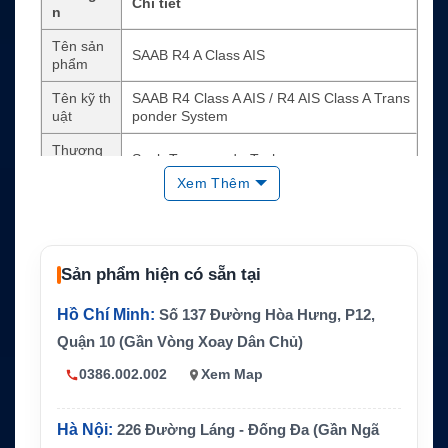
Chi tiết
n
Tên sản
SAAB R4 A Class AIS
phẩm
Tên kỹ th
SAAB R4 Class A AIS / R4 AIS Class A Trans
uật
ponder System
Thương
Saab TransponderTech
hiệu
Xem Thêm
Loại thiết
AIS Class A Transponder System
bị
Tuân thủ
AIS Class A tuân thủ IMO
Sản phẩm hiện có sẵn tại
Công ng
Automatic Identification System, VHF AIS, G
hệ chính
PS nội bộ
Hồ Chí Minh:
Số 137 Đường Hòa Hưng, P12,
Nguồn cấ
Quận 10 (Gần Vòng Xoay Dân Chủ)
24 VDC
p
0386.002.002
Xem Map
Kích thư
Transponder 144 x 85 x 226 mm; Display 27
ớc chính
0 x 207 x 102 mm
Hà Nội:
226 Đường Láng - Đống Đa (Gần Ngã
Tính năn