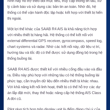
hình này hỗ trợ theo dõi mục tiêu, truy cập thông tin tàu, xử
lý cảnh báo và sử dụng các bản tin an toàn. Nhờ đó, hệ
thống có thể vận hành độc lập hoặc kết hợp với thiết bị hiển
thị ngoài.
Một lợi thế khác của SAAB R4 AIS là khả năng tích hợp
với nhiều thiết bị hàng hải. Hệ thống có thể kết nối với
external differential GPS receiver, gyrocompass, speed log,
chart systems và radar. Nhờ các kết nối này, dữ liệu vị trí,
hướng tàu và tốc độ có thể được sử dụng đồng bộ trong hệ
thống buồng lái.
SAAB R4 AIS được thiết kế với nhiều cổng đầu vào và đầu
ra. Điều này phù hợp với những tàu có hệ thống buồng lái
phức tạp, cần truyền dữ liệu đến nhiều thiết bị khác nhau.
Với khả năng kết nối linh hoạt, thiết bị có thể hỗ trợ các dự
án lắp đặt mới, thay thế hoặc nâng cấp hệ thống AIS Class
A đời cũ.
Pilot plug tích hợp trên display unit là điểm đáng chú ý của