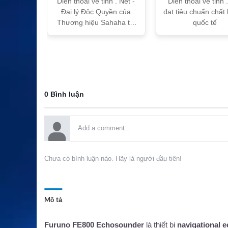
h Vtalk
Dien thoai ve tinh . Net -
Dien thoai ve tinh 
Việt Nam
Đại lý Độc Quyền của
đạt tiêu chuẩn chất
 quy!
Thương hiệu Sahaha tại
quốc tế
Việt Nam
0 Bình luận
Chưa có bình luận nào. Hãy là người đầu tiên!
Mô tả
Furuno FE800 Echosounder
là thiết bị
navigational 