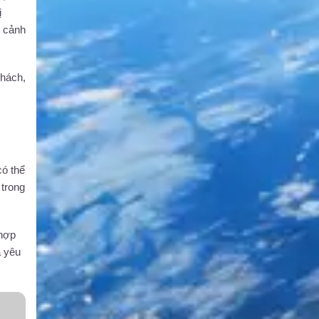
ị
p cảnh
khách,
có thể
 trong
hợp
à yêu