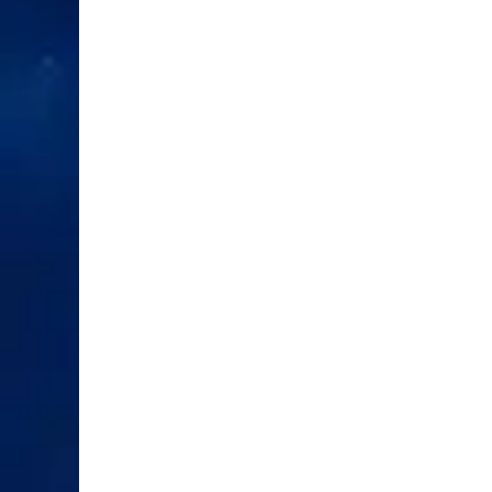
inter; hỗ trợ RD-20/RD-50, printer PP-900
ở rộng
và PC software tùy chọn
Transceiver 100–230 VAC, 50–60 Hz; dis
Nguồn
play 24 VDC cấp từ transceiver; hoạt độn
& môi t
g -15°C đến +55°C; Display IP22, Matchin
rường
g Box IP45
XEM CHI TIẾT