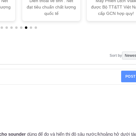
. Net
Dien thoai ve tinh . Net
Máy Phiên Dịch Vtal
 lượng
đạt tiêu chuẩn chất lượng
được Bộ TT&TT Việt 
quốc tế
cấp GCN hợp quy!
Sort by
POST
echo sounder
dùng để đo và hiển thị độ sâu nước/khoảng hở dưới tà