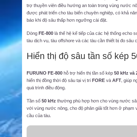
trợ thuyền viên điều hướng an toàn trong vùng nước nôn
được phát triển cho tàu biển chuyên nghiệp, có khả năn
báo khi độ sâu thấp hơn ngưỡng cài đặt.
Dòng
FE-800
là thế hệ kế tiếp của các hệ thống echo 
tàu dịch vụ, tàu offshore và các tàu cần thiết bị đo sâu 
Hiển thị độ sâu tần số kép 
FURUNO FE-800
hỗ trợ hiển thị tần số kép
50 kHz và 
hiển thị đồng thời độ sâu tại vị trí
FORE
và
AFT
, giúp 
quá trình điều động.
Tần số
50 kHz
thường phù hợp hơn cho vùng nước sâu 
với vùng nước nông, cho độ phân giải tốt hơn ở phạm vi 
cầu của tàu.