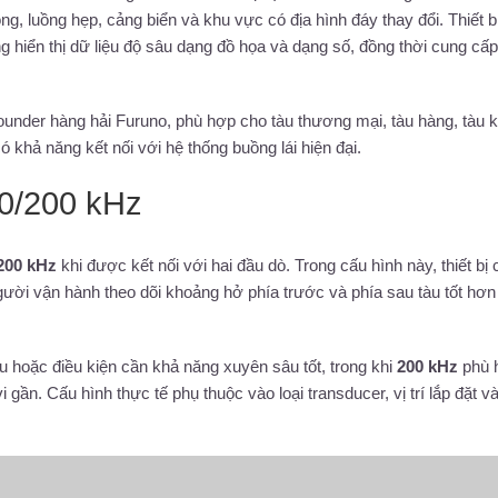
g, luồng hẹp, cảng biển và khu vực có địa hình đáy thay đổi. Thiết b
g hiển thị dữ liệu độ sâu dạng đồ họa và dạng số, đồng thời cung cấ
sounder hàng hải Furuno, phù hợp cho tàu thương mại, tàu hàng, tàu 
có khả năng kết nối với hệ thống buồng lái hiện đại.
50/200 kHz
200 kHz
khi được kết nối với hai đầu dò. Trong cấu hình này, thiết bị 
người vận hành theo dõi khoảng hở phía trước và phía sau tàu tốt hơn
hoặc điều kiện cần khả năng xuyên sâu tốt, trong khi
200 kHz
phù 
gần. Cấu hình thực tế phụ thuộc vào loại transducer, vị trí lắp đặt v