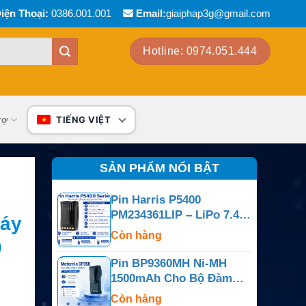
iện Thoại:
0386.001.001
Email:
giaiphap3g@gmail.com
Hotline: 0974.051.444
rợ
TIẾNG VIỆT
SẢN PHẨM NỔI BẬT
Pin Harris P5400
PM234361LIP – LiPo 7.4V
Máy
4100mAh
Còn hàng
0
Pin BP9360MH Ni-MH
1500mAh Cho Bộ Đàm
Motorola GP350
Còn hàng