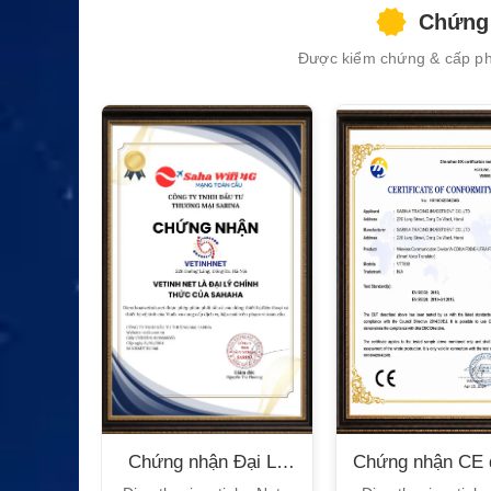
Chứng 
Được kiểm chứng & cấp phé
n Bộ
Chứng nhận Đại Lý
Chứng nhận CE 
T
Sahaha
tế