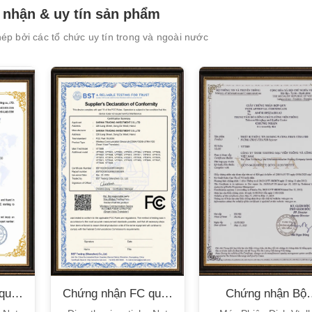
empty.
nhận & uy tín sản phẩm
p bởi các tổ chức uy tín trong và ngoài nước
quốc
Chứng nhận FC quốc
Chứng nhận Bộ
tế
TT&TT