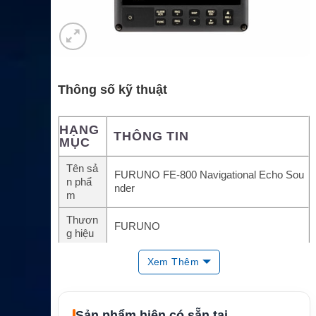
Thông số kỹ thuật
HẠNG
THÔNG TIN
MỤC
Tên sả
FURUNO FE-800 Navigational Echo Sou
n phẩ
nder
m
Thươn
FURUNO
g hiệu
Loại thi
Navigational Echo Sounder / Máy đo sâu
Xem Thêm
ết bị
hồi âm hàng hải
Tần số
& công
50 kHz, 200 kHz hoặc luân phiên 50/200
Sản phẩm hiện có sẵn tại