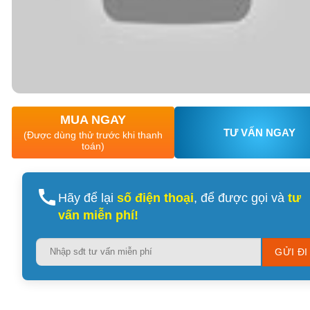
XEM CHI TIẾT
XEM CHI TIẾT
MUA NGAY
TƯ VẤN NGAY
(Được dùng thử trước khi thanh
toán)
Hãy để lại
số điện thoại
, để được gọi và
tư
vấn miễn phí!
Please
leave
this
field