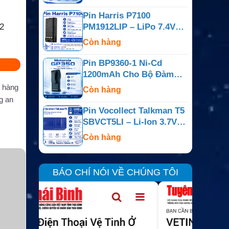
Pin Harris P7100
2
PM1912LIP – LiPo 7.4V
4100mAh
Còn hàng
Pin BP9360-1 Ni-Cd
1200mAh Cho Bộ Đàm
Motorola GP350
 hàng
Còn hàng
g an
Pin Vocollect Talkman T5
SBVCT5LI – Li-Ion 3.7V
5000mAh
Còn hàng
BÁO CHÍ NÓI VỀ CHÚNG TÔI