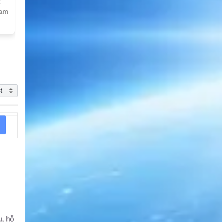
k
Nam
u, hỗ