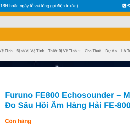
 18H hoặc ngày lễ vui lòng gọi điện trước)
Đ
Vệ Tinh
Định Vị Vệ Tinh
Thiết Bị Vệ Tinh
Cho Thuê
Dự Án
Hỗ T
Furuno FE800 Echosounder – 
Đo Sâu Hồi Âm Hàng Hải FE-80
Còn hàng