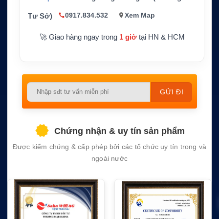
0917.834.532
Xem Map
Tư Sở)
🚀 Giao hàng ngay trong
1 giờ
tại HN & HCM
Please
leave
this
field
Chứng nhận & uy tín sản phẩm
empty.
Được kiểm chứng & cấp phép bởi các tổ chức uy tín trong và
ngoài nước