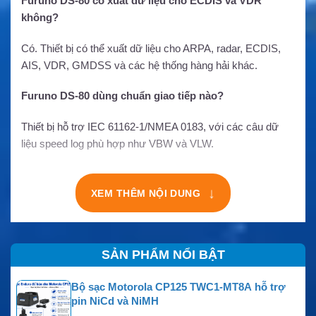
Furuno DS-80 có xuất dữ liệu cho ECDIS và VDR
không?
Có. Thiết bị có thể xuất dữ liệu cho ARPA, radar, ECDIS,
AIS, VDR, GMDSS và các hệ thống hàng hải khác.
Furuno DS-80 dùng chuẩn giao tiếp nào?
Thiết bị hỗ trợ IEC 61162-1/NMEA 0183, với các câu dữ
liệu speed log phù hợp như VBW và VLW.
↓
XEM THÊM NỘI DUNG
SẢN PHẨM NỔI BẬT
Bộ sạc Motorola CP125 TWC1-MT8A hỗ trợ
pin NiCd và NiMH