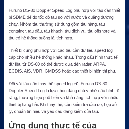
Furuno DS-80 Doppler Speed Log phù hợp với tàu cần thiết
bị SDME để đo tốc độ tàu so với nước và quãng đường
chạy. Nhóm tàu thường sử dụng gồm tàu hàng, tàu
container, tàu dầu, tàu khách, tàu dịch vụ, tàu offshore và
tàu có hệ thống buồng lái tích hợp.
Thiết bị cũng phù hợp với các tàu cần dữ liệu speed log
cấp cho nhiều hệ thống khác nhau. Trong cấu hình thực tế,
dữ liệu từ DS-80 có thể được đưa đến radar, ARPA,
ECDIS, AIS, VDR, GMDSS hoặc các thiết bị hiển thị phụ.
Đối với tàu cần thay thế speed log cũ, Furuno DS-80
Doppler Speed Log là lựa chọn đáng chú ý nhờ cấu hình rõ
ràng, thương hiệu phổ biến và khả năng tích hợp với nhiều
thiết bị hàng hải. Khi thay thế, cần kiểm tra đầu dò, hộp xử
lý, chuẩn tín hiệu và yêu cầu đăng kiểm của tàu.
Ứng dụng thực tế của