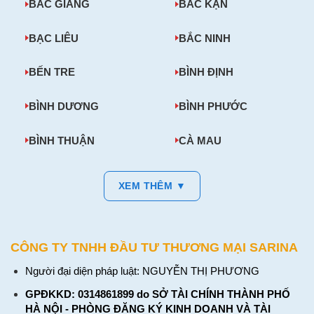
BẮC GIANG
BẮC KẠN
BẠC LIÊU
BẮC NINH
BẾN TRE
BÌNH ĐỊNH
BÌNH DƯƠNG
BÌNH PHƯỚC
BÌNH THUẬN
CÀ MAU
XEM THÊM ▼
CÔNG TY TNHH ĐẦU TƯ THƯƠNG MẠI SARINA
Người đại diện pháp luật: NGUYỄN THỊ PHƯƠNG
GPĐKKD: 0314861899 do SỞ TÀI CHÍNH THÀNH PHỐ
HÀ NỘI - PHÒNG ĐĂNG KÝ KINH DOANH VÀ TÀI