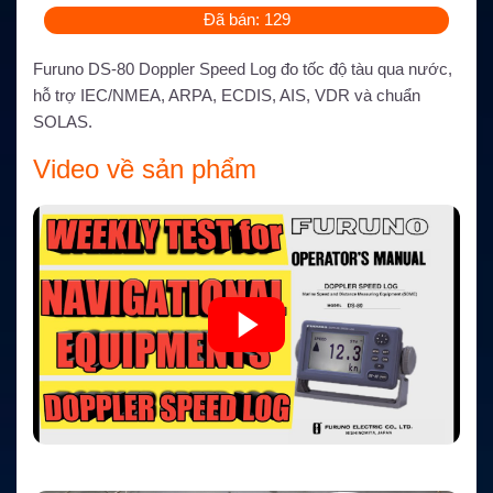
Đã bán: 129
Furuno DS-80 Doppler Speed Log đo tốc độ tàu qua nước,
hỗ trợ IEC/NMEA, ARPA, ECDIS, AIS, VDR và chuẩn
SOLAS.
Video về sản phẩm