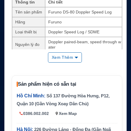
Thông tin
Chi tiết
Tên sản phẩm
Furuno DS-80 Doppler Speed Log
Hãng
Furuno
Loại thiết bị
Doppler Speed Log / SDME
Doppler paired-beam, speed through w
Nguyên lý đo
ater
Tần số làm việ
Xem Thêm
1.0 MHz
c
Dải tốc độ
-10.0 đến +40.0 knots
Độ chính xác
±1.0% hoặc 0.1 kn, lấy giá trị lớn hơn
Sản phẩm hiện có sẵn tại
Màn hình
LCD 4.5 inch, 120 x 64 pixels
Hồ Chí Minh:
Số 137 Đường Hòa Hưng, P12,
IEC 61162-1 / NMEA 0183, hỗ trợ VBW
Quận 10 (Gần Vòng Xoay Dân Chủ)
Giao tiếp
và VLW
0386.002.002
Xem Map
Thành phần c
DS-800, DS-810, DS-801, DS-802, tran
hính
sducer
Hà Nội:
226 Đường Láng - Đống Đa (Gần Ngã