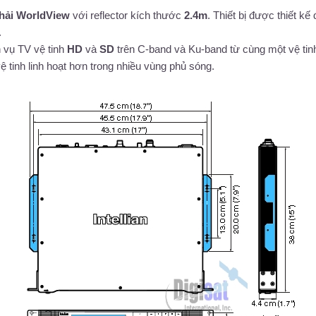
 hải WorldView
với reflector kích thước
2.4m
. Thiết bị được thiết kế 
.
h vụ TV vệ tinh
HD
và
SD
trên C-band và Ku-band từ cùng một vệ tin
vệ tinh linh hoạt hơn trong nhiều vùng phủ sóng.