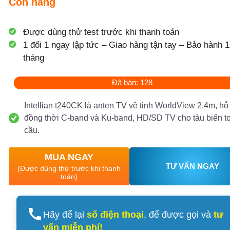
Còn hàng
Được dùng thử test trước khi thanh toán
1 đổi 1 ngay lập tức – Giao hàng tận tay – Bảo hành 1
tháng
Đã bán: 128
Intellian t240CK là anten TV vệ tinh WorldView 2.4m, hỗ 
đồng thời C-band và Ku-band, HD/SD TV cho tàu biển t
cầu.
MUA NGAY
TƯ VẤN NGAY
(Được dùng thử trước khi thanh
toán)
Hãy để lại
số điện thoại
, để được gọi và
tư
vấn miễn phí!