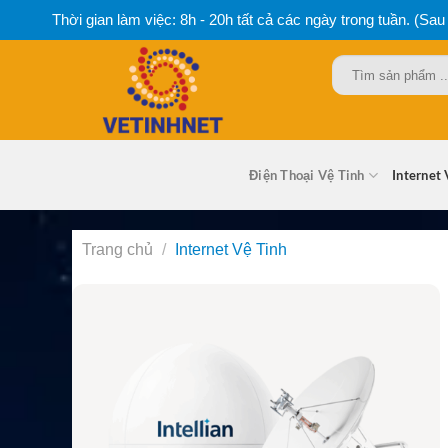
Bỏ
Thời gian làm việc: 8h - 20h tất cả các ngày trong tuần. (Sau
qua
nội
Tìm
dung
kiếm:
Điện Thoại Vệ Tinh
Internet 
Trang chủ
/
Internet Vệ Tinh