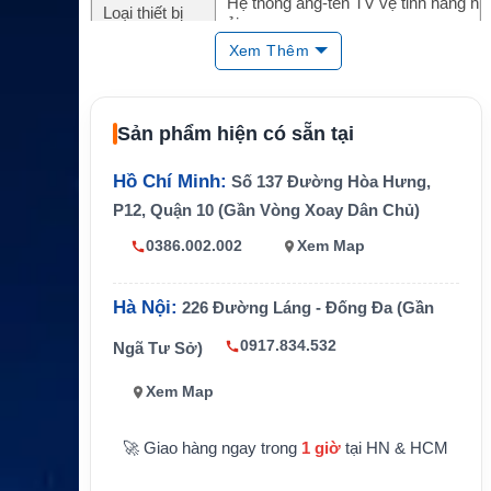
Hệ thống ăng-ten TV vệ tinh hàng h
Loại thiết bị
ải
Xem Thêm
Dòng sản phẩ
WorldView Antennas
m
Reflector
2.4m
Sản phẩm hiện có sẵn tại
Băng tần hỗ tr
C-band và Ku-band
ợ
Hồ Chí Minh:
Số 137 Đường Hòa Hưng,
P12, Quận 10 (Gần Vòng Xoay Dân Chủ)
Dịch vụ hỗ trợ
TV vệ tinh HD và SD
0386.002.002
Xem Map
Tính năng chí
Thu đồng thời C-band và Ku-band
nh
Hà Nội:
226 Đường Láng - Đống Đa (Gần
Thành phần n
WorldView LNB multi-band, multi-p
ổi bật
olarization
0917.834.532
Ngã Tư Sở)
Truyền hình vệ tinh toàn cầu cho tà
Ứng dụng
Xem Map
u biển
🚀 Giao hàng ngay trong
1 giờ
tại HN & HCM