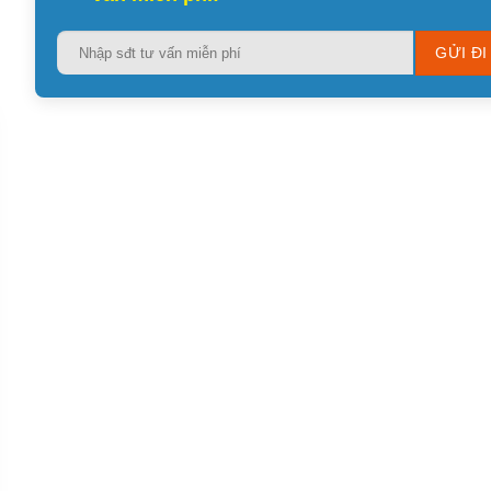
Please
leave
this
field
empty.