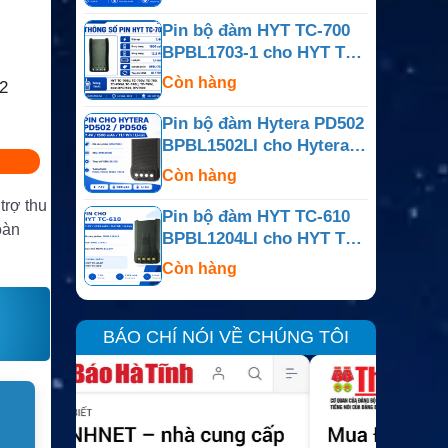
Pin bộ đàm HYT TC-700
BPBL1703-1 cho HYT TC-
700
Còn hàng
2
Pin bộ đàm Hytera PD502
BPBL1502LI cho Hytera
PD502 / PD506
Còn hàng
trợ thu
Pin bộ đàm HYT TC-610
oàn
BPBL1204LI cho HYT TC-
610
Còn hàng
BÁO CHÍ NÓI VỀ CHÚNG TÔI