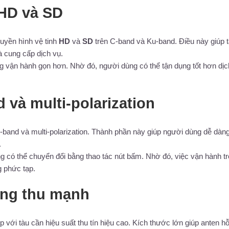
 HD và SD
ruyền hình vệ tinh
HD
và
SD
trên C-band và Ku-band. Điều này giúp 
à cung cấp dịch vụ.
ng vận hành gọn hơn. Nhờ đó, người dùng có thể tận dụng tốt hơn dịc
và multi-polarization
i-band và multi-polarization. Thành phần này giúp người dùng dễ dàng
.
ng có thể chuyển đổi bằng thao tác nút bấm. Nhờ đó, việc vận hành t
g phức tạp.
ăng thu mạnh
 với tàu cần hiệu suất thu tín hiệu cao. Kích thước lớn giúp anten hỗ