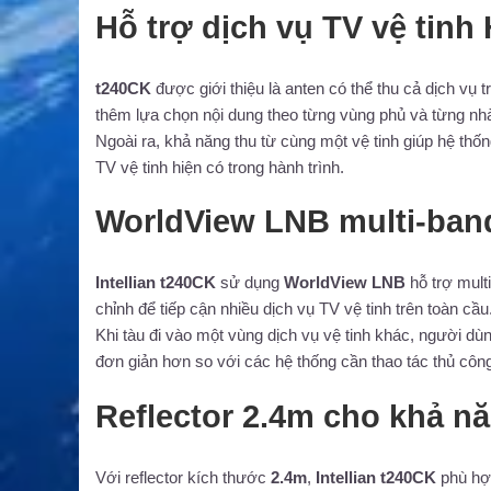
Hỗ trợ dịch vụ TV vệ tinh
t240CK
được giới thiệu là anten có thể thu cả dịch vụ t
thêm lựa chọn nội dung theo từng vùng phủ và từng nh
Ngoài ra, khả năng thu từ cùng một vệ tinh giúp hệ thố
TV vệ tinh hiện có trong hành trình.
WorldView LNB multi-band 
Intellian t240CK
sử dụng
WorldView LNB
hỗ trợ mult
chỉnh để tiếp cận nhiều dịch vụ TV vệ tinh trên toàn cầu
Khi tàu đi vào một vùng dịch vụ vệ tinh khác, người dù
đơn giản hơn so với các hệ thống cần thao tác thủ côn
Reflector 2.4m cho khả n
Với reflector kích thước
2.4m
,
Intellian t240CK
phù hợp