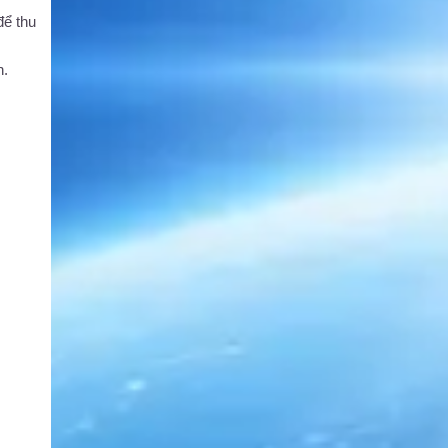
để thu
h.