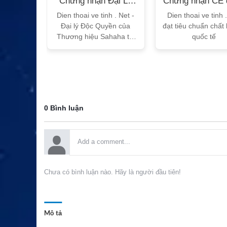
n Bộ
Chứng nhận Đại Lý
Chứng nhận CE 
T
Sahaha
tế
h Vtalk
Dien thoai ve tinh . Net -
Dien thoai ve tinh 
Việt Nam
Đại lý Độc Quyền của
đạt tiêu chuẩn chất
 quy!
Thương hiệu Sahaha tại
quốc tế
Việt Nam
0 Bình luận
Chưa có bình luận nào. Hãy là người đầu tiên!
Mô tả