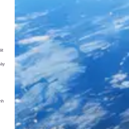
át
này
inh