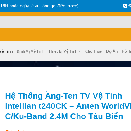
 18H hoặc ngày lễ vui lòng gọi điện trước)
Đ
Vệ Tinh
Định Vị Vệ Tinh
Thiết Bị Vệ Tinh
Cho Thuê
Dự Án
Hỗ T
Hệ Thống Ăng-Ten TV Vệ Tinh
Intellian t240CK – Anten WorldV
C/Ku-Band 2.4M Cho Tàu Biển