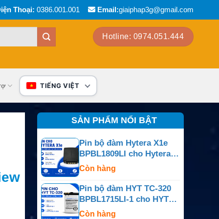
iện Thoại:
0386.001.001
Email:
giaiphap3g@gmail.com
Hotline: 0974.051.444
rợ
TIẾNG VIỆT
SẢN PHẨM NỔI BẬT
Pin bộ đàm Hytera X1e
BPBL1809LI cho Hytera
X1e
Còn hàng
iew
Pin bộ đàm HYT TC-320
BPBL1715LI-1 cho HYT
TC-320
Còn hàng