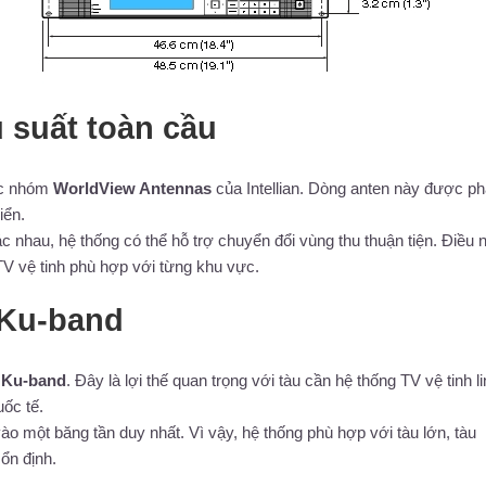
 suất toàn cầu
c nhóm
WorldView Antennas
của Intellian. Dòng anten này được ph
iển.
c nhau, hệ thống có thể hỗ trợ chuyển đổi vùng thu thuận tiện. Điều 
TV vệ tinh phù hợp với từng khu vực.
 Ku-band
à
Ku-band
. Đây là lợi thế quan trọng với tàu cần hệ thống TV vệ tinh l
uốc tế.
ào một băng tần duy nhất. Vì vậy, hệ thống phù hợp với tàu lớn, tàu
 ổn định.