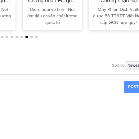
quốc
Chứng nhận FC quốc
Chứng nhận Bộ
tế
TT&TT
. Net
Dien thoai ve tinh . Net
Máy Phiên Dịch Vtal
 lượng
đạt tiêu chuẩn chất lượng
được Bộ TT&TT Việt 
quốc tế
cấp GCN hợp quy!
Sort by
POST