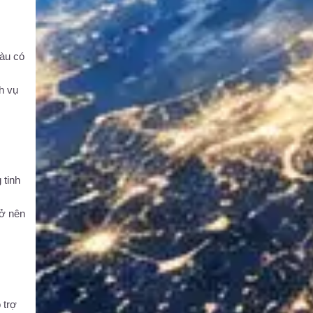
tàu có
h vụ
 tinh
rở nên
 trợ