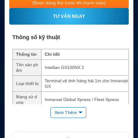
(Được dùng thử trước khi thanh toán)
TƯ VẤN NGAY
Thông số kỹ thuật
Thông tin
Chi tiết
Tên sản ph
Intellian GX100NX 2
ẩm
Terminal vệ tinh hàng hải 1m cho Inmarsat
Loại thiết bị
GX
Mạng sử d
Inmarsat Global Xpress / Fleet Xpress
ụng
Xem Thêm
Băng tần
Ka-band wideband 2.5GHz
Đường kín
105cm / 41.3 inch
h reflector