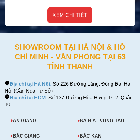
XEM CHI TIẾT
SHOWROOM TẠI HÀ NỘI & HỒ
CHÍ MINH - VĂN PHÒNG TẠI 63
TỈNH THÀNH
Địa chỉ tại Hà Nội:
Số 226 Đường Láng, Đống Đa, Hà
Nội (Gần Ngã Tư Sở)
Địa chỉ tại HCM:
Số 137 Đường Hòa Hưng, P12, Quận
10
AN GIANG
BÀ RỊA - VŨNG TÀU
BẮC GIANG
BẮC KẠN