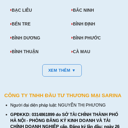
BẠC LIÊU
BẮC NINH
BẾN TRE
BÌNH ĐỊNH
BÌNH DƯƠNG
BÌNH PHƯỚC
BÌNH THUẬN
CÀ MAU
XEM THÊM ▼
CÔNG TY TNHH ĐẦU TƯ THƯƠNG MẠI SARINA
Người đại diện pháp luật: NGUYỄN THỊ PHƯƠNG
GPĐKKD: 0314861899 do SỞ TÀI CHÍNH THÀNH PHỐ
HÀ NỘI - PHÒNG ĐĂNG KÝ KINH DOANH VÀ TÀI
CHÍNH DOANH NGHIỆP cấp. Đăng ký lần đầu: ngày 26