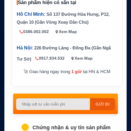
Kích thước
Sản phẩm hiện có sẵn tại
145.8 x 137.9cm
radome
Hồ Chí Minh:
Số 137 Đường Hòa Hưng, P12,
Trọng lượn
110kg
g anten
Quận 10 (Gần Vòng Xoay Dân Chủ)
Công suất
Transceiver 4.5W, tùy chọn nâng cấp 9W
0386.002.002
Xem Map
RF
HP
Thiết bị dư
GX BDT tích hợp ACU, modem, nguồn, sw
Hà Nội:
226 Đường Láng - Đống Đa (Gần Ngã
ới boong
itch 4 cổng và GX Mediator
0917.834.532
Xem Map
Tư Sở)
Tính năng
Ổn định 3 trục, single cable, AptusNX, rem
chính
ote management
🚀 Giao hàng ngay trong
1 giờ
tại HN & HCM
Please
leave
this
field
Chứng nhận & uy tín sản phẩm
empty.