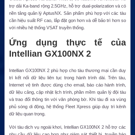
trợ dải Ka-band rộng 2.5GHz, hỗ trợ dual-polarization và có
nền tảng quản lý AptusNX. Sản phẩm phù hợp với các tàu
cần hiệu suất RF cao, lắp đặt gọn hơn và dễ bảo trì hơn so
với nhiều hệ thống VSAT truyền thống.
Ứng dụng thực tế của
Intellian GX100NX 2
Intellian GX100NX 2 phù hợp cho tàu thương mại cần duy
trì kết nối dữ liệu liên tục trong hành trình dài. Trên tàu,
Internet vệ tinh được dùng cho email, báo cáo hành trình,
dữ liệu cảng, cập nhật lịch trình, phần mềm quản lý đội tàu
và trao đổi thông tin với văn phòng bờ. Khi tàu đi xa vùng
phủ sóng di động, hệ thống Fleet Xpress giúp duy trì kênh
dữ liệu quan trọng.
Với tàu dịch vụ ngoài khơi, Intellian GX100NX 2 hỗ trợ các
nhu cầu dữ liệu cao hơn như giám sát thiết bị, truyền báo