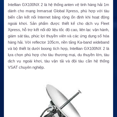
Intellian GX100NX 2 là hệ thống anten vệ tinh hàng hải 1m
dành cho mạng Inmarsat Global Xpress, phù hợp với tàu
biển cần kết nối Internet băng rộng ổn định khi hoạt động
ngoài khơi. Sản phẩm được thiết kế cho dịch vụ Fleet
Xpress, hỗ trợ kết nối dữ liệu tốc độ cao, liên lạc vận hành,
giám sát tàu, phúc lợi thuyền viên và các ứng dụng số hóa
hàng hải. Với reflector 105cm, nền tảng Ka-band wideband
và bộ thiết bị dưới boong tích hợp, Intellian GX100NX 2 là
lựa chọn phù hợp cho tàu thương mại, du thuyền lớn, tàu
dịch vụ ngoài khơi, tàu vận tải và đội tàu cần hệ thống
VSAT chuyên nghiệp.