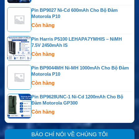
Pin BP9027 Ni-Cd 600mAh Cho Bộ Đàm
Motorola P10
Còn hàng
Pin Harris P5100 LEHAPA7YMHIS – NiMH
7.5V 2450mAh IS
Còn hàng
Pin BP9044MH Ni-MH 1000mAh Cho Bộ Đàm
Motorola P10
Còn hàng
Pin BP9628UNC-1 Ni-Cd 1200mAh Cho Bộ
Đàm Motorola GP300
Còn hàng
BÁO CHÍ NÓI VỀ CHÚNG TÔI