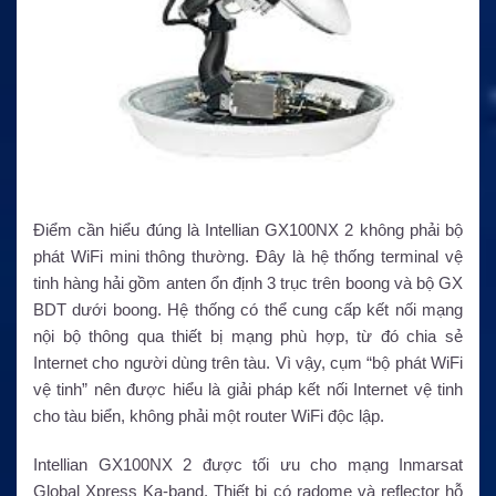
Điểm cần hiểu đúng là Intellian GX100NX 2 không phải bộ
phát WiFi mini thông thường. Đây là hệ thống terminal vệ
tinh hàng hải gồm anten ổn định 3 trục trên boong và bộ GX
BDT dưới boong. Hệ thống có thể cung cấp kết nối mạng
nội bộ thông qua thiết bị mạng phù hợp, từ đó chia sẻ
Internet cho người dùng trên tàu. Vì vậy, cụm “bộ phát WiFi
vệ tinh” nên được hiểu là giải pháp kết nối Internet vệ tinh
cho tàu biển, không phải một router WiFi độc lập.
Intellian GX100NX 2 được tối ưu cho mạng Inmarsat
Global Xpress Ka-band. Thiết bị có radome và reflector hỗ