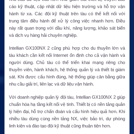
cáo kỹ thuật, cập nhật dữ liệu hiện trường và hỗ trợ vận
hành từ xa. Các đội kỹ thuật trên tàu có thể kết nối với
trung tâm điều hành để xử lý công việc nhanh hơn. Điều
này rất quan trọng với dầu khí, năng lượng, khảo sát biển
và dịch vụ hàng hải chuyên nghiệp.
Intellian GX100NX 2 cũng phù hợp cho du thuyền lớn và
tàu khách cần kết nối Internet ổn định cho cả vận hành và
người dùng. Chủ tàu có thể triển khai mạng riêng cho
thuyền viên, hành khách, hệ thống quản lý và thiết bị giám
sát. Khi được cấu hình đúng, hệ thống giúp cân bằng giữa
nhu cầu giải trí, liên lạc và dữ liệu vận hành.
Với doanh nghiệp quản lý đội tàu, Intellian GX100NX 2 giúp
chuẩn hóa hạ tầng kết nối vệ tinh. Thiết bị có nền tảng quản
lý hiện đại, hỗ trợ chẩn đoán và cấu hình hiệu quả hơn. Khi
nhiều tàu dùng cùng nền tảng NX, việc bảo trì, dự phòng
linh kiện và đào tạo đội kỹ thuật cũng thuận tiện hơn.