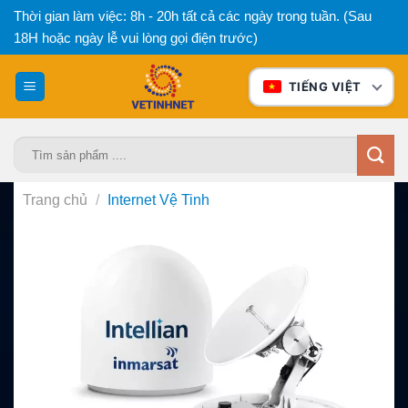
Bỏ
Thời gian làm việc: 8h - 20h tất cả các ngày trong tuần. (Sau
qua
18H hoặc ngày lễ vui lòng gọi điện trước)
nội
dung
TIẾNG VIỆT
Tìm
kiếm:
Trang chủ
/
Internet Vệ Tinh