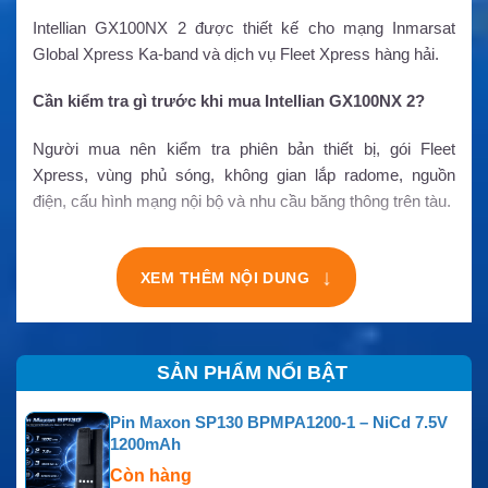
Intellian GX100NX 2 được thiết kế cho mạng Inmarsat
Global Xpress Ka-band và dịch vụ Fleet Xpress hàng hải.
Cần kiểm tra gì trước khi mua Intellian GX100NX 2?
Người mua nên kiểm tra phiên bản thiết bị, gói Fleet
Xpress, vùng phủ sóng, không gian lắp radome, nguồn
điện, cấu hình mạng nội bộ và nhu cầu băng thông trên tàu.
↓
XEM THÊM NỘI DUNG
SẢN PHẨM NỔI BẬT
Pin Maxon SP130 BPMPA1200-1 – NiCd 7.5V
1200mAh
Còn hàng