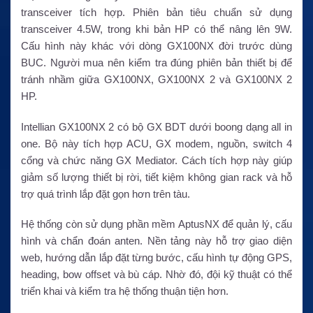
transceiver tích hợp. Phiên bản tiêu chuẩn sử dụng
transceiver 4.5W, trong khi bản HP có thể nâng lên 9W.
Cấu hình này khác với dòng GX100NX đời trước dùng
BUC. Người mua nên kiểm tra đúng phiên bản thiết bị để
tránh nhầm giữa GX100NX, GX100NX 2 và GX100NX 2
HP.
Intellian GX100NX 2 có bộ GX BDT dưới boong dạng all in
one. Bộ này tích hợp ACU, GX modem, nguồn, switch 4
cổng và chức năng GX Mediator. Cách tích hợp này giúp
giảm số lượng thiết bị rời, tiết kiệm không gian rack và hỗ
trợ quá trình lắp đặt gọn hơn trên tàu.
Hệ thống còn sử dụng phần mềm AptusNX để quản lý, cấu
hình và chẩn đoán anten. Nền tảng này hỗ trợ giao diện
web, hướng dẫn lắp đặt từng bước, cấu hình tự động GPS,
heading, bow offset và bù cáp. Nhờ đó, đội kỹ thuật có thể
triển khai và kiểm tra hệ thống thuận tiện hơn.