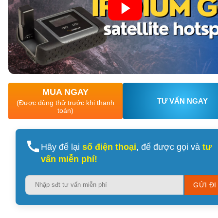
XEM CHI TIẾT
XEM CHI TIẾT
MUA NGAY
TƯ VẤN NGAY
(Được dùng thử trước khi thanh
toán)
Hãy để lại
số điện thoại
, để được gọi và
tư
vấn miễn phí!
Please
leave
this
field