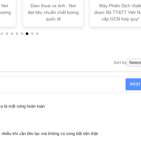
tế
TT&TT
. Net
Dien thoai ve tinh . Net
Máy Phiên Dịch Vtal
 lượng
đạt tiêu chuẩn chất lượng
được Bộ TT&TT Việt 
quốc tế
cấp GCN hợp quy!
Sort by
POST
xa là mất sóng hoàn toàn
nhiều khi cần liên lạc mà không có sóng bất tiện thật