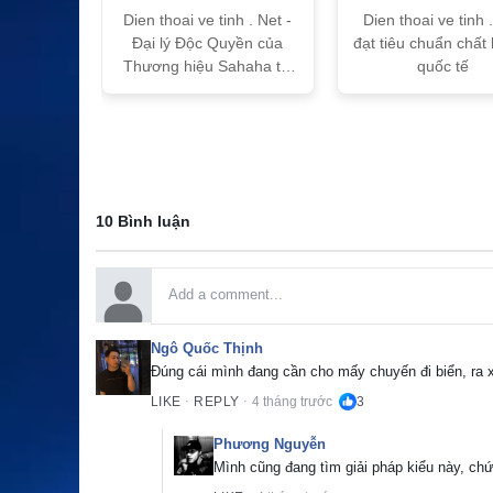
T
Sahaha
tế
h Vtalk
Dien thoai ve tinh . Net -
Dien thoai ve tinh 
Việt Nam
Đại lý Độc Quyền của
đạt tiêu chuẩn chất
 quy!
Thương hiệu Sahaha tại
quốc tế
Việt Nam
10 Bình luận
Ngô Quốc Thịnh
Đúng cái mình đang cần cho mấy chuyến đi biển, ra 
LIKE
REPLY
4 tháng trước
3
·
·
Phương Nguyễn
Mình cũng đang tìm giải pháp kiểu này, chứ 