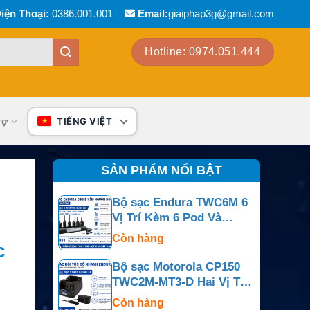
iện Thoại:
0386.001.001
Email:
giaiphap3g@gmail.com
Hotline: 0974.051.444
rợ
TIẾNG VIỆT
SẢN PHẨM NỔI BẬT
Bộ sạc Endura TWC6M 6
Vị Trí Kèm 6 Pod Và
Nguồn Ngoài
Còn hàng
c
Bộ sạc Motorola CP150
TWC2M-MT3-D Hai Vị Trí
Cho CP150, CP200,
Còn hàng