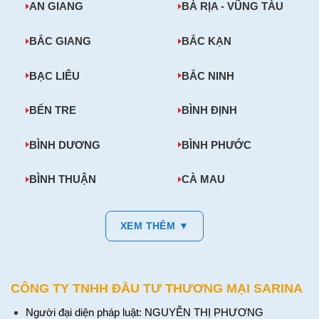
AN GIANG
BÀ RỊA - VŨNG TÀU
BẮC GIANG
BẮC KẠN
BẠC LIÊU
BẮC NINH
BẾN TRE
BÌNH ĐỊNH
BÌNH DƯƠNG
BÌNH PHƯỚC
BÌNH THUẬN
CÀ MAU
XEM THÊM ▼
CÔNG TY TNHH ĐẦU TƯ THƯƠNG MẠI SARINA
Người đại diện pháp luật: NGUYỄN THỊ PHƯƠNG