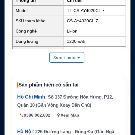
Thông tin
Chi tiết
Model
TT-CS-AY4020CL.7
SKU tham khảo
CS-AY4020CL.7
Công nghệ
Li-ion
Dung lượng
1200mAh
Điện áp danh định
3.7V
Xem Thêm
Năng lượng
Khoảng 4.44Wh
Kích thước
2.09 x 1.34 x 0.22 inch
Trọng lượng
0.1 lb
Sản phẩm hiện có sẵn tại
Màu sắc
Đen
Hồ Chí Minh:
Số 137 Đường Hòa Hưng, P12,
Mã pin thay thế
EBP-80, EBP-90
Quận 10 (Gần Vòng Xoay Dân Chủ)
Alinco DJ-CH20, DJ-CH20B, D
0386.002.002
Xem Map
J-CH20S, DJ-CH27, DJ-CH27
B, DJ-CH27S, DJ-CH201, DJ-
CH201B, DJ-CH201S, DJ-CH2
Hà Nội:
226 Đường Láng - Đống Đa (Gần Ngã
02, DJ-CH202L, DJ-CH202M,