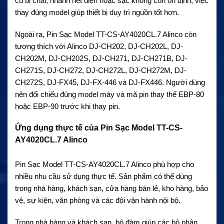
cũ bị chai, nhanh hết điện hoặc sạc không còn ổn định, việc
thay đúng model giúp thiết bị duy trì nguồn tốt hơn.
Ngoài ra, Pin Sạc Model TT-CS-AY4020CL.7 Alinco còn
tương thích với Alinco DJ-CH202, DJ-CH202L, DJ-
CH202M, DJ-CH202S, DJ-CH271, DJ-CH271B, DJ-
CH271S, DJ-CH272, DJ-CH272L, DJ-CH272M, DJ-
CH272S, DJ-FX45, DJ-FX-446 và DJ-FX446. Người dùng
nên đối chiếu đúng model máy và mã pin thay thế EBP-80
hoặc EBP-90 trước khi thay pin.
Ứng dụng thực tế của Pin Sạc Model TT-CS-
AY4020CL.7 Alinco
Pin Sạc Model TT-CS-AY4020CL.7 Alinco phù hợp cho
nhiều nhu cầu sử dụng thực tế. Sản phẩm có thể dùng
trong nhà hàng, khách sạn, cửa hàng bán lẻ, kho hàng, bảo
vệ, sự kiện, văn phòng và các đội vận hành nội bộ.
Trong nhà hàng và khách sạn, bộ đàm giúp các bộ phận