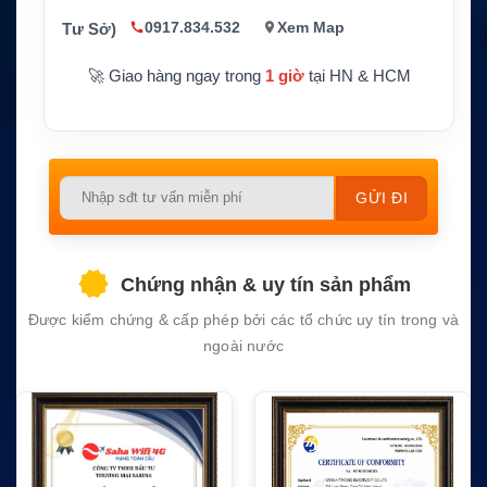
Thiết bị tương thích
DJ-CH202S, DJ-CH271, DJ-C
0917.834.532
Xem Map
Tư Sở)
H271B, DJ-CH271S, DJ-CH27
2, DJ-CH272L, DJ-CH272M, D
🚀 Giao hàng ngay trong
1 giờ
tại HN & HCM
J-CH272S, DJ-FX45, DJ-FX-4
46 và DJ-FX446
CS / Pin thay thế tương thích
Hãng sản xuất
Alinco
Please
Bảo hành
1 năm
leave
this
field
Chứng nhận & uy tín sản phẩm
empty.
Được kiểm chứng & cấp phép bởi các tổ chức uy tín trong và
ngoài nước