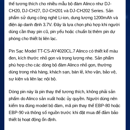
thế tương thích cho nhiều mẫu bộ đàm Alinco như DJ-
CH20, DJ-CH27, DJ-CH201 và DJ-CH202 Series. Sản
phẩm sử dụng công nghệ Li-ion, dung lượng 1200mAh và
điện áp danh định 3.7V. Đây là lựa chọn phù hợp khi người
dùng cần thay pin cũ, pin yếu hoặc chuẩn bị thêm pin dự
phòng cho thiết bị liên lạc.
Pin Sạc Model TT-CS-AY4020CL.7 Alinco có thiết kế màu
đen, kích thước nhỏ gọn và trọng lượng nhẹ. Sản phẩm
phù hợp cho các dòng bộ đàm Alinco nhỏ gọn, thường
dùng trong nhà hàng, khách sạn, bán lẻ, kho vận, bảo vệ,
sự kiện và liên lạc nội bộ.
Dòng pin này là pin thay thế tương thích, không phải sản
phẩm do Alinco sản xuất hoặc ủy quyền. Người dùng nên
kiểm tra đúng model bộ đàm, mã pin thay thế EBP-80 hoặc
EBP-90 và thông số nguồn trước khi đặt mua để đảm bảo
thiết bị hoạt động ổn định.