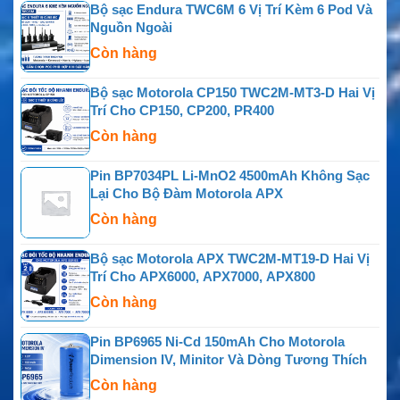
Bộ sạc Endura TWC6M 6 Vị Trí Kèm 6 Pod Và
Nguồn Ngoài
Còn hàng
Bộ sạc Motorola CP150 TWC2M-MT3-D Hai Vị
Trí Cho CP150, CP200, PR400
Còn hàng
Pin BP7034PL Li-MnO2 4500mAh Không Sạc
Lại Cho Bộ Đàm Motorola APX
Còn hàng
Bộ sạc Motorola APX TWC2M-MT19-D Hai Vị
Trí Cho APX6000, APX7000, APX800
Còn hàng
Pin BP6965 Ni-Cd 150mAh Cho Motorola
Dimension IV, Minitor Và Dòng Tương Thích
Còn hàng