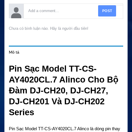
POST
Chưa có bình luận nào. Hãy là người đầu tiên!
Mô tả
Pin Sạc Model TT-CS-
AY4020CL.7 Alinco Cho Bộ
Đàm DJ-CH20, DJ-CH27,
DJ-CH201 Và DJ-CH202
Series
Pin Sạc Model TT-CS-AY4020CL.7 Alinco là dòng pin thay