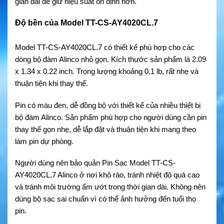
gian dài để giữ hiệu suất ổn định hơn.
Độ bền của Model TT-CS-AY4020CL.7
Model TT-CS-AY4020CL.7 có thiết kế phù hợp cho các
dòng bộ đàm Alinco nhỏ gọn. Kích thước sản phẩm là 2.09
x 1.34 x 0.22 inch. Trọng lượng khoảng 0.1 lb, rất nhẹ và
thuận tiện khi thay thế.
Pin có màu đen, dễ đồng bộ với thiết kế của nhiều thiết bị
bộ đàm Alinco. Sản phẩm phù hợp cho người dùng cần pin
thay thế gọn nhẹ, dễ lắp đặt và thuận tiện khi mang theo
làm pin dự phòng.
Người dùng nên bảo quản Pin Sạc Model TT-CS-
AY4020CL.7 Alinco ở nơi khô ráo, tránh nhiệt độ quá cao
và tránh môi trường ẩm ướt trong thời gian dài. Không nên
dùng bộ sạc sai chuẩn vì có thể ảnh hưởng đến tuổi thọ
pin.