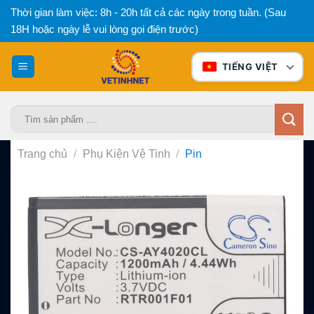
Bỏ
Thời gian làm việc: 8h - 20h tất cả các ngày trong tuần. (Sau
qua
18H hoặc ngày lễ vui lòng gọi điện trước)
nội
dung
TIẾNG VIỆT
Tìm
kiếm:
Trang chủ
/
Phụ Kiện Vệ Tinh
/
Pin