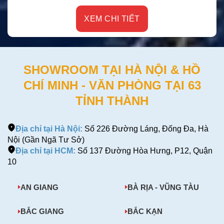
XEM CHI TIẾT
SHOWROOM TẠI HÀ NỘI & HỒ
CHÍ MINH - VĂN PHÒNG TẠI 63
TỈNH THÀNH
Địa chỉ tại Hà Nội:
Số 226 Đường Láng, Đống Đa, Hà
Nội (Gần Ngã Tư Sở)
Địa chỉ tại HCM:
Số 137 Đường Hòa Hưng, P12, Quận
10
AN GIANG
BÀ RỊA - VŨNG TÀU
BẮC GIANG
BẮC KẠN