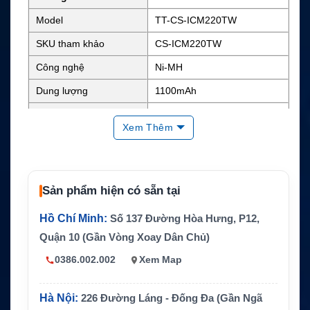
Model
TT-CS-ICM220TW
SKU tham khảo
CS-ICM220TW
Công nghệ
Ni-MH
Dung lượng
1100mAh
Điện áp danh định
7.2V
Xem Thêm
Năng lượng
Khoảng 7.92Wh
Kích thước
3.15 x 2.23 x 1.17 inch
Trọng lượng
0.4 lb
Sản phẩm hiện có sẵn tại
Màu sắc
Đen
Hồ Chí Minh:
Số 137 Đường Hòa Hưng, P12,
Mã pin thay thế
BP-173, BP-180, BP-180-H
Quận 10 (Gần Vòng Xoay Dân Chủ)
ICOM IC-T7, IC-T7A, IC-T7H,
0386.002.002
Xem Map
IC-T70, IC-T22, IC-T22A, IC-
T22E, IC-W31, IC-W31A, IC-
Thiết bị tương thích
W31E, IC-W32, IC-W32A, IC-
Hà Nội:
226 Đường Láng - Đống Đa (Gần Ngã
W32E, IC-T42, IC-T42A, IC-T