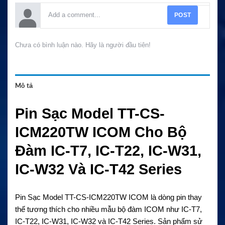
POST
Chưa có bình luận nào. Hãy là người đầu tiên!
Mô tả
Pin Sạc Model TT-CS-
ICM220TW ICOM Cho Bộ
Đàm IC-T7, IC-T22, IC-W31,
IC-W32 Và IC-T42 Series
Pin Sạc Model TT-CS-ICM220TW ICOM là dòng pin thay
thế tương thích cho nhiều mẫu bộ đàm ICOM như IC-T7,
IC-T22, IC-W31, IC-W32 và IC-T42 Series. Sản phẩm sử