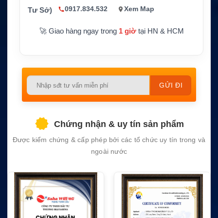
42E, IC-Z1, IC-Z1A, IC-Z1E, I
0917.834.532
Xem Map
Tư Sở)
C-12A và IC-21AE
🚀 Giao hàng ngay trong
CS / Pin thay thế tương thích I
1 giờ
tại HN & HCM
Hãng sản xuất
COM
Bảo hành
1 năm
Please
leave
this
field
Chứng nhận & uy tín sản phẩm
empty.
Được kiểm chứng & cấp phép bởi các tổ chức uy tín trong và
ngoài nước