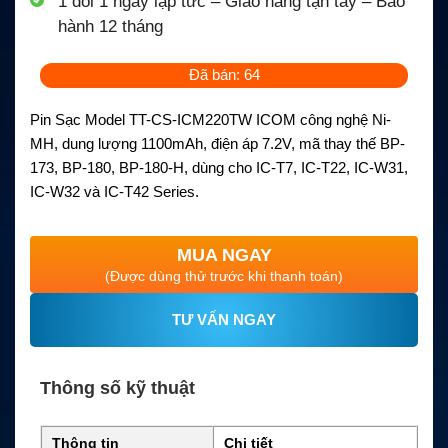
1 đổi 1 ngay lập tức – Giao hàng tận tay – Bảo
hành 12 tháng
Đã bán: 64
Pin Sạc Model TT-CS-ICM220TW ICOM công nghệ Ni-
MH, dung lượng 1100mAh, điện áp 7.2V, mã thay thế BP-
173, BP-180, BP-180-H, dùng cho IC-T7, IC-T22, IC-W31,
IC-W32 và IC-T42 Series.
MUA NGAY
(Được dùng thử trước khi thanh toán)
TƯ VẤN NGAY
Thông số kỹ thuật
Thông tin
Chi tiết