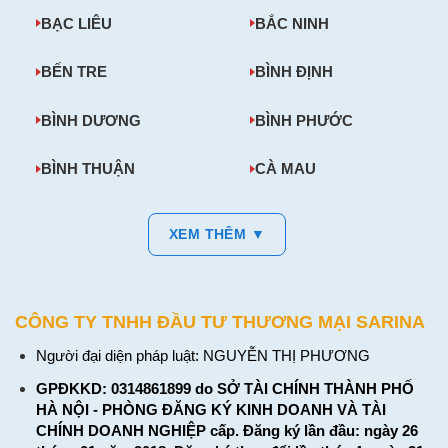
BẠC LIÊU
BẮC NINH
BẾN TRE
BÌNH ĐỊNH
BÌNH DƯƠNG
BÌNH PHƯỚC
BÌNH THUẬN
CÀ MAU
XEM THÊM ▼
CÔNG TY TNHH ĐẦU TƯ THƯƠNG MẠI SARINA
Người đại diện pháp luật: NGUYỄN THỊ PHƯƠNG
GPĐKKD: 0314861899 do SỞ TÀI CHÍNH THÀNH PHỐ
HÀ NỘI - PHÒNG ĐĂNG KÝ KINH DOANH VÀ TÀI
CHÍNH DOANH NGHIỆP cấp. Đăng ký lần đầu: ngày 26