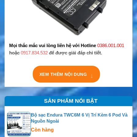
Mọi thắc mắc vui lòng liên hệ với Hotline
0386.001.001
hoặc
0917.834.532
để được giải đáp chi tiết.
XEM THÊM NỘI DUNG
↓
SẢN PHẨM NỔI BẬT
Bộ sạc Endura TWC6M 6 Vị Trí Kèm 6 Pod Và
Nguồn Ngoài
Còn hàng