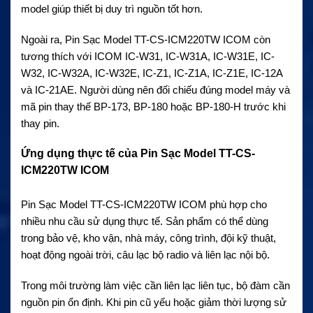
model giúp thiết bị duy trì nguồn tốt hơn.
Ngoài ra, Pin Sạc Model TT-CS-ICM220TW ICOM còn
tương thích với ICOM IC-W31, IC-W31A, IC-W31E, IC-
W32, IC-W32A, IC-W32E, IC-Z1, IC-Z1A, IC-Z1E, IC-12A
và IC-21AE. Người dùng nên đối chiếu đúng model máy và
mã pin thay thế BP-173, BP-180 hoặc BP-180-H trước khi
thay pin.
Ứng dụng thực tế của Pin Sạc Model TT-CS-
ICM220TW ICOM
Pin Sạc Model TT-CS-ICM220TW ICOM phù hợp cho
nhiều nhu cầu sử dụng thực tế. Sản phẩm có thể dùng
trong bảo vệ, kho vận, nhà máy, công trình, đội kỹ thuật,
hoạt động ngoài trời, câu lạc bộ radio và liên lạc nội bộ.
Trong môi trường làm việc cần liên lạc liên tục, bộ đàm cần
nguồn pin ổn định. Khi pin cũ yếu hoặc giảm thời lượng sử