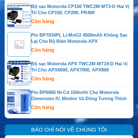
Bộ sạc Motorola CP150 TWC2M-MT3-D Hai Vị
Trí Cho CP150, CP200, PR400
Còn hàng
Pin BP7034PL Li-MnO2 4500mAh Không Sạc
Lại Cho Bộ Đàm Motorola APX
Còn hàng
Bộ sạc Motorola APX TWC2M-MT19-D Hai Vị
Trí Cho APX6000, APX7000, APX800
Còn hàng
Pin BP6965 Ni-Cd 150mAh Cho Motorola
Dimension IV, Minitor Và Dòng Tương Thích
Còn hàng
BÁO CHÍ NÓI VỀ CHÚNG TÔI