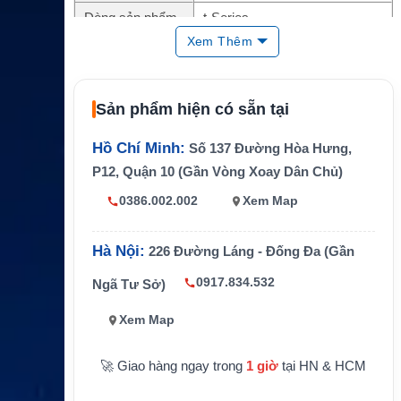
Dòng sản phẩm
t-Series
Xem Thêm
Băng tần
Ku-band
Reflector
1.5m
Sản phẩm hiện có sẵn tại
Thu truyền hình vệ tinh trên tàu
Ứng dụng
biển
Hồ Chí Minh:
Số 137 Đường Hòa Hưng,
Nền tảng phần c
Dựa trên VSAT NX terminals
P12, Quận 10 (Gần Vòng Xoay Dân Chủ)
ứng
0386.002.002
Xem Map
Thành phần mod
Main control unit, skew assembl
ule
y
Hà Nội:
226 Đường Láng - Đống Đa (Gần
Giảm số lượng phụ tùng dự phò
Lợi ích bảo trì
ng
0917.834.532
Ngã Tư Sở)
Xem Map
🚀 Giao hàng ngay trong
1 giờ
tại HN & HCM