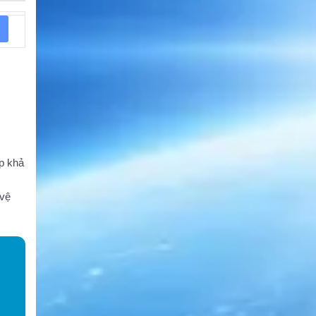
ấp khả
 vệ