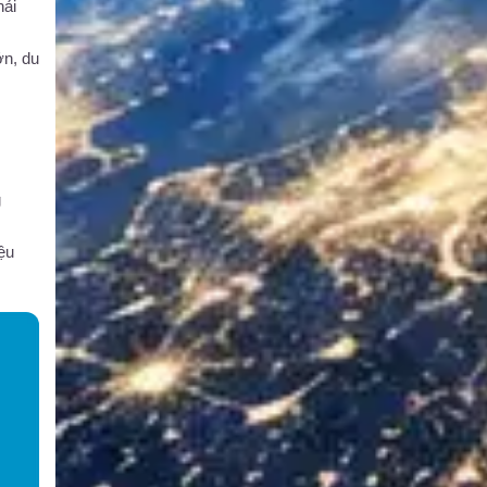
hải
ớn, du
g
ệu