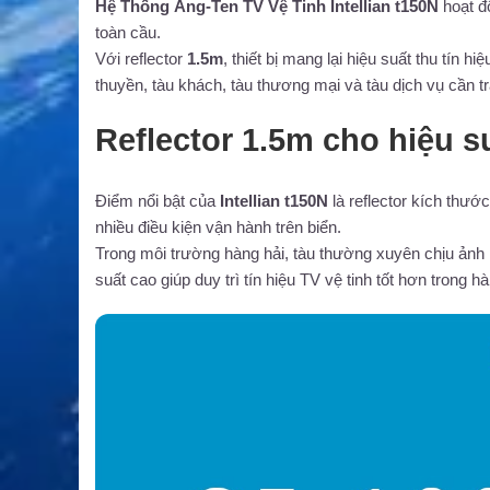
Hệ Thống Ăng-Ten TV Vệ Tinh Intellian t150N
hoạt đ
toàn cầu.
Với reflector
1.5m
, thiết bị mang lại hiệu suất thu tín 
thuyền, tàu khách, tàu thương mại và tàu dịch vụ cần tr
Reflector 1.5m cho hiệu s
Điểm nổi bật của
Intellian t150N
là reflector kích thướ
nhiều điều kiện vận hành trên biển.
Trong môi trường hàng hải, tàu thường xuyên chịu ảnh 
suất cao giúp duy trì tín hiệu TV vệ tinh tốt hơn trong hà