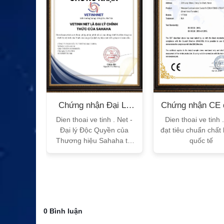
n Bộ
Chứng nhận Đại Lý
Chứng nhận CE 
T
Sahaha
tế
h Vtalk
Dien thoai ve tinh . Net -
Dien thoai ve tinh 
Việt Nam
Đại lý Độc Quyền của
đạt tiêu chuẩn chất
 quy!
Thương hiệu Sahaha tại
quốc tế
Việt Nam
0 Bình luận