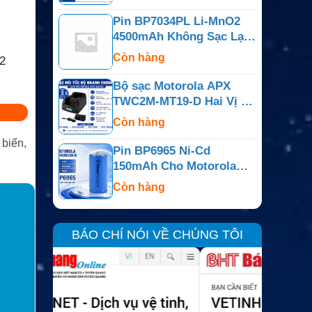
PR400
Pin BP7034PL Li-MnO2
4500mAh Không Sạc Lại
Cho Bộ Đàm Motorola
Còn hàng
2
APX
Bộ sạc Motorola APX
TWC2M-MT19-D Hai Vị Trí
Cho APX6000, APX7000,
Còn hàng
APX800
 biển,
Pin BP6965 Ni-Cd
150mAh Cho Motorola
Dimension IV, Minitor Và
Còn hàng
Dòng Tương Thích
BÁO CHÍ NÓI VỀ CHÚNG TÔI