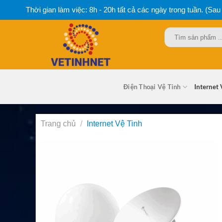
Bỏ
Thời gian làm việc: 8h - 20h tất cả các ngày trong tuần. (Sau
qua
nội
Tìm
dung
kiếm:
Điện Thoại Vệ Tinh
Internet 
Trang chủ
/
Internet Vệ Tinh