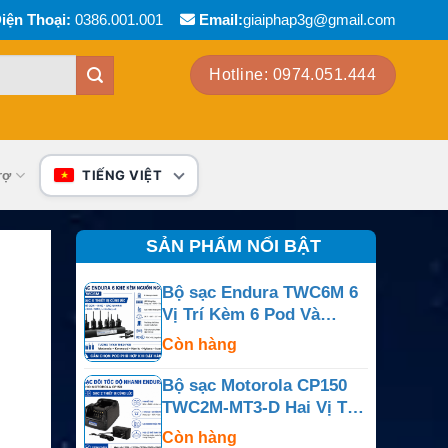
iện Thoại:
0386.001.001
Email:
giaiphap3g@gmail.com
Hotline: 0974.051.444
rợ
TIẾNG VIỆT
SẢN PHẨM NỔI BẬT
Bộ sạc Endura TWC6M 6
Vị Trí Kèm 6 Pod Và
Nguồn Ngoài
Còn hàng
Bộ sạc Motorola CP150
TWC2M-MT3-D Hai Vị Trí
Cho CP150, CP200,
Còn hàng