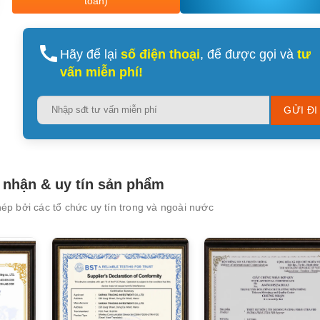
toán)
Hãy để lại
số điện thoại
, để được gọi và
tư
vấn miễn phí!
XEM CHI TIẾT
XEM CHI TIẾT
Please
leave
this
field
empty.
nhận & uy tín sản phẩm
p bởi các tổ chức uy tín trong và ngoài nước