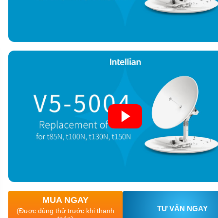
MUA NGAY
TƯ VẤN NGAY
(Được dùng thử trước khi thanh