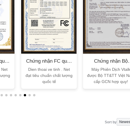
quốc
Chứng nhận FC quốc
Chứng nhận Bộ
tế
TT&TT
. Net
Dien thoai ve tinh . Net
Máy Phiên Dịch Vtal
 lượng
đạt tiêu chuẩn chất lượng
được Bộ TT&TT Việt 
quốc tế
cấp GCN hợp quy!
Sort by