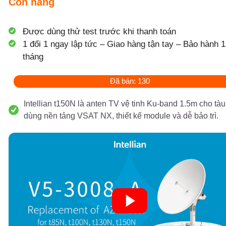
Còn hàng
Được dùng thử test trước khi thanh toán
1 đổi 1 ngay lập tức – Giao hàng tận tay – Bảo hành 1
tháng
Đã bán: 130
Intellian t150N là anten TV vệ tinh Ku-band 1.5m cho tàu
dùng nền tảng VSAT NX, thiết kế module và dễ bảo trì.