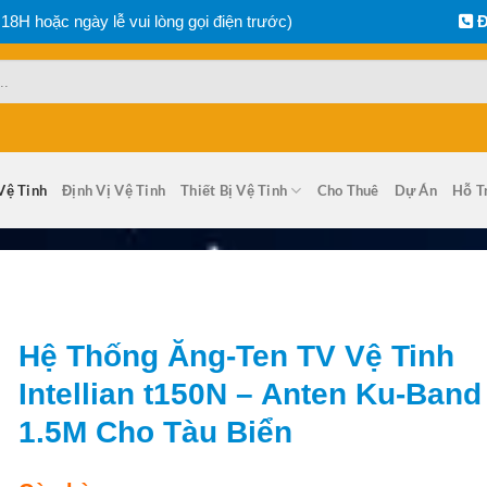
 18H hoặc ngày lễ vui lòng gọi điện trước)
Đ
Vệ Tinh
Định Vị Vệ Tinh
Thiết Bị Vệ Tinh
Cho Thuê
Dự Án
Hỗ T
Hệ Thống Ăng-Ten TV Vệ Tinh
Intellian t150N – Anten Ku-Band
1.5M Cho Tàu Biển