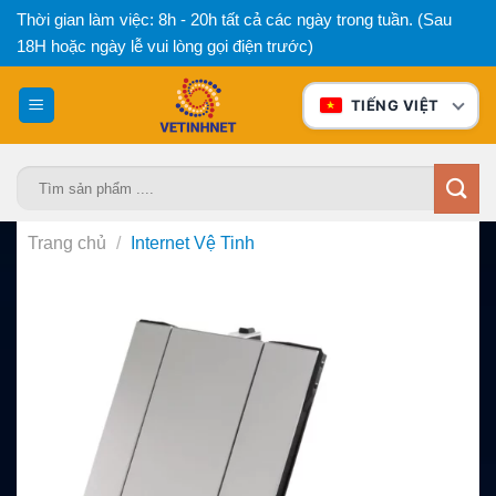
Bỏ
Thời gian làm việc: 8h - 20h tất cả các ngày trong tuần. (Sau
qua
18H hoặc ngày lễ vui lòng gọi điện trước)
nội
dung
TIẾNG VIỆT
Tìm
kiếm:
Trang chủ
/
Internet Vệ Tinh