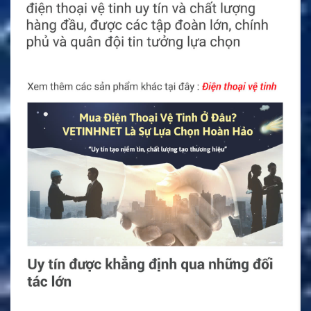
người dùng. WiFi tích hợp giúp việc dùng chung thiết bị
thuận tiện hơn trong lều điều hành, xe dã chiến hoặc văn
phòng tạm.
Tính năng nổi bật của
Cobham EXPLORER 710
Cobham EXPLORER 710 hỗ trợ Standard IP với tốc độ tối
đa 492/492 kbps trong điều kiện phù hợp. Mức này phù
hợp cho email, truy cập web nhẹ, truyền dữ liệu hiện
trường, ứng dụng quản lý, báo cáo và các tác vụ IP cơ
bản. Người dùng cần tối ưu dung lượng file và ứng dụng để
sử dụng hiệu quả hơn trên mạng vệ tinh.
Cobham EXPLORER 710 hỗ trợ các dịch vụ streaming
như 32, 64, 128, 176 và 256 kbps, cùng BGAN X-Stream
và HDR. Đây là điểm khác biệt quan trọng với người dùng
chuyên nghiệp. Các tùy chọn streaming giúp kiểm soát