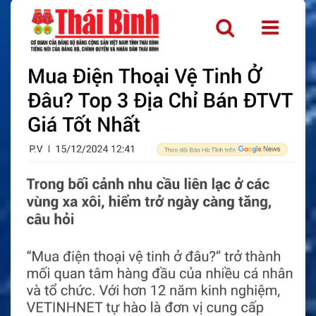
Trong cứu hộ và phản ứng khẩn cấp, Cobham EXPLORER
710 giúp thiết lập một điểm kết nối tạm thời. Khi bão, lũ,
cháy rừng hoặc động đất làm gián đoạn hạ tầng viễn thông,
đội phản ứng nhanh vẫn cần email, bản đồ, báo cáo, dữ liệu
điều phối và liên lạc chỉ huy. Một terminal vệ tinh di động
giúp giảm phụ thuộc vào mạng mặt đất.
Với khai khoáng, dầu khí, khảo sát địa chất và công trình
vùng xa, Cobham EXPLORER 710 hỗ trợ kết nối giữa hiện
trường và văn phòng trung tâm. Người dùng có thể gửi báo
cáo, cập nhật tài liệu kỹ thuật, liên lạc với đội hỗ trợ và truy
cập hệ thống quản lý. Thiết bị phù hợp cho các điểm làm
việc tạm thời, nơi chưa có cáp quang hoặc mạng di động
ổn định.
Cobham EXPLORER 710 cũng phù hợp cho tổ chức nhân
đạo và các nhóm hoạt động quốc tế. Khi triển khai tại khu
vực hẻo lánh, nhóm làm việc cần một thiết bị có thể mang
theo, cấp nguồn linh hoạt và chia sẻ kết nối cho nhiều