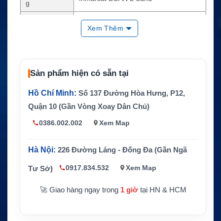
g
Tốc độ Stand
Tối đa 492/492 kbps
Xem Thêm
ard IP
Dịch vụ dữ liệ
Streaming IP, BGAN X-Stream, HDR Full
u
và HDR Half
Kết nối người
WiFi 802.11 b/g, 2 cổng LAN, RJ-11, IS
Sản phẩm hiện có sẵn tại
dùng
DN, USB Host
Hồ Chí Minh:
Số 137 Đường Hòa Hưng, P12,
Kích thước
332 x 279 x 54mm
Quận 10 (Gần Vòng Xoay Dân Chủ)
Trọng lượng
Khoảng 3.5kg gồm pin
0386.002.002
Xem Map
Khả năng bảo
Transceiver IP52, anten IP66
vệ
Hà Nội:
226 Đường Láng - Đống Đa (Gần Ngã
DC 10 đến 32V, adapter AC 100 đến 24
Nguồn điện
0V
0917.834.532
Xem Map
Tư Sở)
🚀 Giao hàng ngay trong
1 giờ
tại HN & HCM