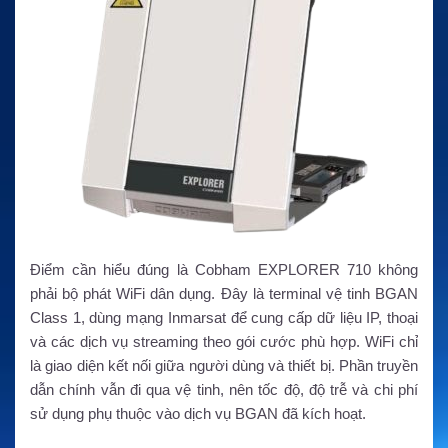
Điểm cần hiểu đúng là Cobham EXPLORER 710 không
phải bộ phát WiFi dân dụng. Đây là terminal vệ tinh BGAN
Class 1, dùng mạng Inmarsat để cung cấp dữ liệu IP, thoại
và các dịch vụ streaming theo gói cước phù hợp. WiFi chỉ
là giao diện kết nối giữa người dùng và thiết bị. Phần truyền
dẫn chính vẫn đi qua vệ tinh, nên tốc độ, độ trễ và chi phí
sử dụng phụ thuộc vào dịch vụ BGAN đã kích hoạt.