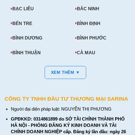
linh hoạt hơn trong một số tình huống lắp đặt, đặc biệt khi
cần đặt anten ở vị trí có tín hiệu tốt hơn.
BẠC LIÊU
BẮC NINH
BẾN TRE
BÌNH ĐỊNH
BÌNH DƯƠNG
BÌNH PHƯỚC
BÌNH THUẬN
CÀ MAU
XEM THÊM ▼
CÔNG TY TNHH ĐẦU TƯ THƯƠNG MẠI SARINA
Người đại diện pháp luật: NGUYỄN THỊ PHƯƠNG
GPĐKKD: 0314861899 do SỞ TÀI CHÍNH THÀNH PHỐ
HÀ NỘI - PHÒNG ĐĂNG KÝ KINH DOANH VÀ TÀI
CHÍNH DOANH NGHIỆP cấp. Đăng ký lần đầu: ngày 26