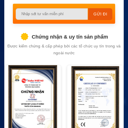
Please
leave
this
field
Chứng nhận & uy tín sản phẩm
empty.
Được kiểm chứng & cấp phép bởi các tổ chức uy tín trong và
ngoài nước