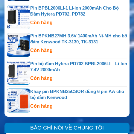
giúp đội tác nghiệp gửi dữ liệu, truyền file, gọi thoại và duy
Pin BPBL2006LI-1 Li-Ion 2000mAh Cho Bộ
trì liên lạc với trung tâm sản xuất.
Đàm Hytera PD702, PD782
Còn hàng
Pin BPKNB27MH 3.6V 1400mAh Ni-MH cho bộ
đàm Kenwood TK-3130, TK-3131
Còn hàng
Pin bộ đàm Hytera PD702 BPBL2006LI – Li-Ion
7.4V 2000mAh
Còn hàng
Khay pin BPKNB25CSOR dùng 6 pin AA cho
bộ đàm Kenwood
Còn hàng
BÁO CHÍ NÓI VỀ CHÚNG TÔI