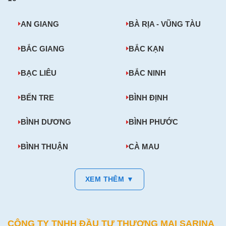
AN GIANG
BÀ RỊA - VŨNG TÀU
BẮC GIANG
BẮC KẠN
BẠC LIÊU
BẮC NINH
BẾN TRE
BÌNH ĐỊNH
BÌNH DƯƠNG
BÌNH PHƯỚC
BÌNH THUẬN
CÀ MAU
XEM THÊM ▼
CÔNG TY TNHH ĐẦU TƯ THƯƠNG MẠI SARINA