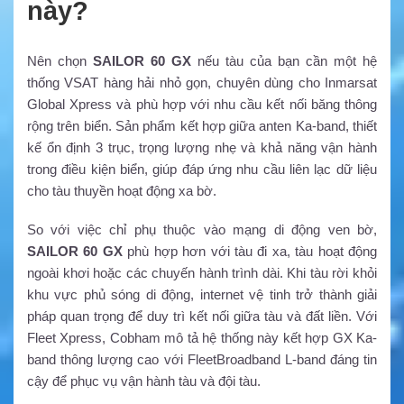
này?
Nên chọn
SAILOR 60 GX
nếu tàu của bạn cần một hệ
thống VSAT hàng hải nhỏ gọn, chuyên dùng cho Inmarsat
Global Xpress và phù hợp với nhu cầu kết nối băng thông
rộng trên biển. Sản phẩm kết hợp giữa anten Ka-band, thiết
kế ổn định 3 trục, trọng lượng nhẹ và khả năng vận hành
trong điều kiện biển, giúp đáp ứng nhu cầu liên lạc dữ liệu
cho tàu thuyền hoạt động xa bờ.
So với việc chỉ phụ thuộc vào mạng di động ven bờ,
SAILOR 60 GX
phù hợp hơn với tàu đi xa, tàu hoạt động
ngoài khơi hoặc các chuyến hành trình dài. Khi tàu rời khỏi
khu vực phủ sóng di động, internet vệ tinh trở thành giải
pháp quan trọng để duy trì kết nối giữa tàu và đất liền. Với
Fleet Xpress, Cobham mô tả hệ thống này kết hợp GX Ka-
band thông lượng cao với FleetBroadband L-band đáng tin
cậy để phục vụ vận hành tàu và đội tàu.