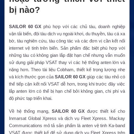
bị nào?
SAILOR 60 GX
phù hợp với các chủ tàu, doanh nghiệp
vận tải biển, đội tàu dịch vụ ngoài khơi, du thuyền, tàu cá xa
bờ, tàu nghiên cứu, tàu công tác và các đơn vị cần kết nối
internet vệ tinh trên biển. Sản phẩm đặc biệt phù hợp với
những tàu có không gian lắp đặt hạn chế nhưng vẫn muốn
sử dụng giải pháp VSAT thay vì các hệ thống anten lớn và
nặng hơn. Theo tài liệu Cobham, thiết kế trọng lượng nhẹ
và kích thước gọn của
SAILOR 60 GX
giúp các tàu nhỏ có
thể tiếp cận kết nối VSAT dễ hơn, trong khi trước đây việc
lắp anten lớn có thể bị hạn chế bởi không gian, chi phí và
độ phức tạp triển khai.
Về hệ thống mạng,
SAILOR 60 GX
được thiết kế cho
Inmarsat Global Xpress và dịch vụ Fleet Xpress. Mackay
Communications mô tả sản phẩm là anten vệ tinh Ka-band
VSAT được thiết kế để sử dụng dịch vụ Fleet Xpress trên