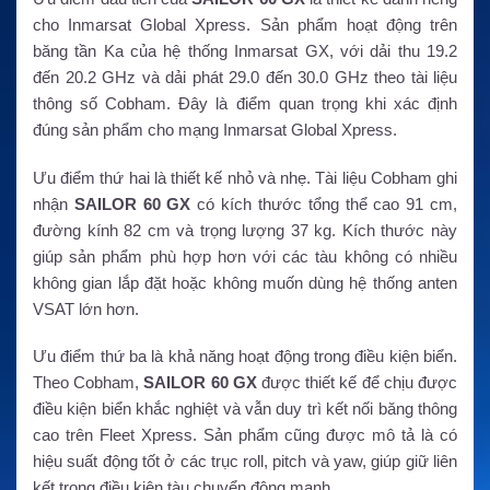
cho Inmarsat Global Xpress. Sản phẩm hoạt động trên
băng tần Ka của hệ thống Inmarsat GX, với dải thu 19.2
đến 20.2 GHz và dải phát 29.0 đến 30.0 GHz theo tài liệu
thông số Cobham. Đây là điểm quan trọng khi xác định
đúng sản phẩm cho mạng Inmarsat Global Xpress.
Ưu điểm thứ hai là thiết kế nhỏ và nhẹ. Tài liệu Cobham ghi
nhận
SAILOR 60 GX
có kích thước tổng thể cao 91 cm,
đường kính 82 cm và trọng lượng 37 kg. Kích thước này
giúp sản phẩm phù hợp hơn với các tàu không có nhiều
không gian lắp đặt hoặc không muốn dùng hệ thống anten
VSAT lớn hơn.
Ưu điểm thứ ba là khả năng hoạt động trong điều kiện biển.
Theo Cobham,
SAILOR 60 GX
được thiết kế để chịu được
điều kiện biển khắc nghiệt và vẫn duy trì kết nối băng thông
cao trên Fleet Xpress. Sản phẩm cũng được mô tả là có
hiệu suất động tốt ở các trục roll, pitch và yaw, giúp giữ liên
kết trong điều kiện tàu chuyển động mạnh.