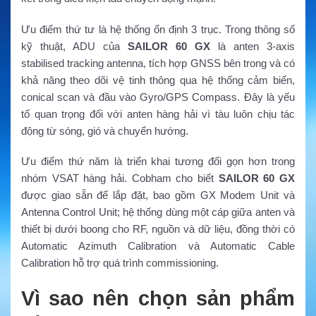
Ưu điểm thứ tư là hệ thống ổn định 3 trục. Trong thông số
kỹ thuật, ADU của
SAILOR 60 GX
là anten 3-axis
stabilised tracking antenna, tích hợp GNSS bên trong và có
khả năng theo dõi vệ tinh thông qua hệ thống cảm biến,
conical scan và đầu vào Gyro/GPS Compass. Đây là yếu
tố quan trọng đối với anten hàng hải vì tàu luôn chịu tác
động từ sóng, gió và chuyển hướng.
Ưu điểm thứ năm là triển khai tương đối gọn hơn trong
nhóm VSAT hàng hải. Cobham cho biết
SAILOR 60 GX
được giao sẵn để lắp đặt, bao gồm GX Modem Unit và
Antenna Control Unit; hệ thống dùng một cáp giữa anten và
thiết bị dưới boong cho RF, nguồn và dữ liệu, đồng thời có
Automatic Azimuth Calibration và Automatic Cable
Calibration hỗ trợ quá trình commissioning.
Vì sao nên chọn sản phẩm