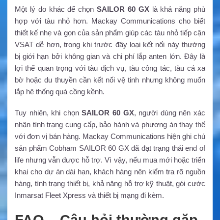
Một lý do khác để chọn
SAILOR 60 GX
là khả năng phù
hợp với tàu nhỏ hơn. Mackay Communications cho biết
thiết kế nhẹ và gọn của sản phẩm giúp các tàu nhỏ tiếp cận
VSAT dễ hơn, trong khi trước đây loại kết nối này thường
bị giới hạn bởi không gian và chi phí lắp anten lớn. Đây là
lợi thế quan trọng với tàu dịch vụ, tàu công tác, tàu cá xa
bờ hoặc du thuyền cần kết nối vệ tinh nhưng không muốn
lắp hệ thống quá cồng kềnh.
Tuy nhiên, khi chọn
SAILOR 60 GX
, người dùng nên xác
nhận tình trạng cung cấp, bảo hành và phương án thay thế
với đơn vị bán hàng. Mackay Communications hiện ghi chú
sản phẩm Cobham SAILOR 60 GX đã đạt trạng thái end of
life nhưng vẫn được hỗ trợ. Vì vậy, nếu mua mới hoặc triển
khai cho dự án dài hạn, khách hàng nên kiểm tra rõ nguồn
hàng, tình trạng thiết bị, khả năng hỗ trợ kỹ thuật, gói cước
Inmarsat Fleet Xpress và thiết bị mạng đi kèm.
FAQ – Câu hỏi thường gặp