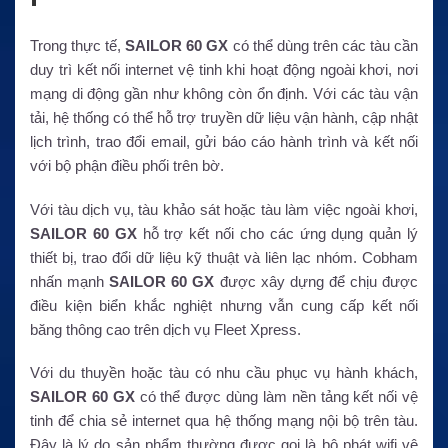
Trong thực tế,
SAILOR 60 GX
có thể dùng trên các tàu cần
duy trì kết nối internet vệ tinh khi hoạt động ngoài khơi, nơi
mạng di động gần như không còn ổn định. Với các tàu vận
tải, hệ thống có thể hỗ trợ truyền dữ liệu vận hành, cập nhật
lịch trình, trao đổi email, gửi báo cáo hành trình và kết nối
với bộ phận điều phối trên bờ.
Với tàu dịch vụ, tàu khảo sát hoặc tàu làm việc ngoài khơi,
SAILOR 60 GX
hỗ trợ kết nối cho các ứng dụng quản lý
thiết bị, trao đổi dữ liệu kỹ thuật và liên lạc nhóm. Cobham
nhấn mạnh
SAILOR 60 GX
được xây dựng để chịu được
điều kiện biển khắc nghiệt nhưng vẫn cung cấp kết nối
băng thông cao trên dịch vụ Fleet Xpress.
Với du thuyền hoặc tàu có nhu cầu phục vụ hành khách,
SAILOR 60 GX
có thể được dùng làm nền tảng kết nối vệ
tinh để chia sẻ internet qua hệ thống mạng nội bộ trên tàu.
Đây là lý do sản phẩm thường được gọi là bộ phát wifi vệ