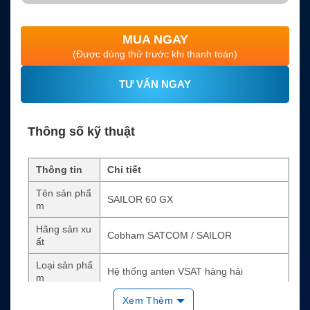
MUA NGAY
(Được dùng thử trước khi thanh toán)
TƯ VẤN NGAY
Thông số kỹ thuật
Thông tin
Chi tiết
Tên sản phẩ
SAILOR 60 GX
m
Hãng sản xu
Cobham SATCOM / SAILOR
ất
Loại sản phẩ
Hệ thống anten VSAT hàng hải
m
Xem Thêm
Mạng hỗ trợ
Inmarsat Global Xpress / Fleet Xpress