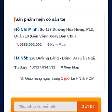
Băng tần
Ka-band
Dải tần
Rx 19.2–20.2 GHz; Tx 29.0–30.0 GHz
Sản phẩm hiện có sẵn tại
Kích thước a
Cao 91 cm, đường kính 82 cm
nten
Hồ Chí Minh:
Số 137 Đường Hòa Hưng, P12,
Trọng lượng
37 kg
Quận 10 (Gần Vòng Xoay Dân Chủ)
Công nghệ c
0386.002.002
Xem Map
Anten ổn định 3 trục, GNSS tích hợp
hính
Internet vệ tinh cho tàu biển, du thuyền, t
Hà Nội:
226 Đường Láng - Đống Đa (Gần Ngã
Ứng dụng
àu dịch vụ
0917.834.532
Xem Map
Tư Sở)
🚀 Giao hàng ngay trong
1 giờ
tại HN & HCM
Please
leave