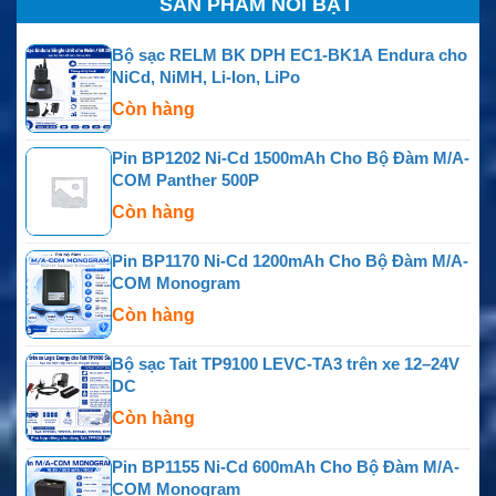
SẢN PHẨM NỔI BẬT
Bộ sạc RELM BK DPH EC1-BK1A Endura cho
NiCd, NiMH, Li-Ion, LiPo
Còn hàng
Pin BP1202 Ni-Cd 1500mAh Cho Bộ Đàm M/A-
COM Panther 500P
Còn hàng
Pin BP1170 Ni-Cd 1200mAh Cho Bộ Đàm M/A-
COM Monogram
Còn hàng
Bộ sạc Tait TP9100 LEVC-TA3 trên xe 12–24V
DC
Còn hàng
Pin BP1155 Ni-Cd 600mAh Cho Bộ Đàm M/A-
COM Monogram