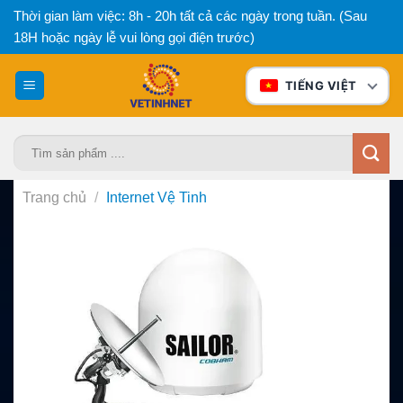
Bỏ
Thời gian làm việc: 8h - 20h tất cả các ngày trong tuần. (Sau
qua
18H hoặc ngày lễ vui lòng gọi điện trước)
nội
dung
TIẾNG VIỆT
Tìm
kiếm:
Trang chủ
/
Internet Vệ Tinh