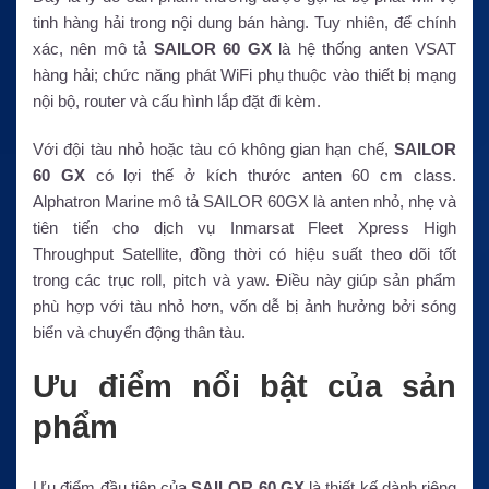
tinh hàng hải trong nội dung bán hàng. Tuy nhiên, để chính
xác, nên mô tả
SAILOR 60 GX
là hệ thống anten VSAT
hàng hải; chức năng phát WiFi phụ thuộc vào thiết bị mạng
nội bộ, router và cấu hình lắp đặt đi kèm.
Với đội tàu nhỏ hoặc tàu có không gian hạn chế,
SAILOR
60 GX
có lợi thế ở kích thước anten 60 cm class.
Alphatron Marine mô tả SAILOR 60GX là anten nhỏ, nhẹ và
tiên tiến cho dịch vụ Inmarsat Fleet Xpress High
Throughput Satellite, đồng thời có hiệu suất theo dõi tốt
trong các trục roll, pitch và yaw. Điều này giúp sản phẩm
phù hợp với tàu nhỏ hơn, vốn dễ bị ảnh hưởng bởi sóng
biển và chuyển động thân tàu.
Ưu điểm nổi bật của sản
phẩm
Ưu điểm đầu tiên của
SAILOR 60 GX
là thiết kế dành riêng