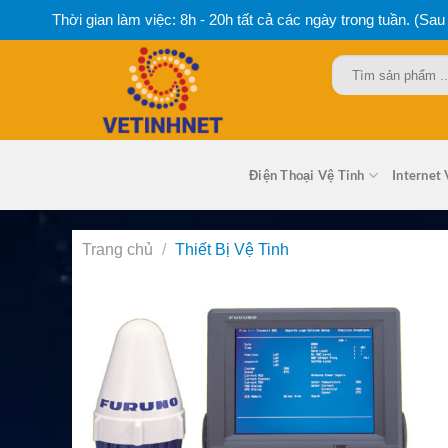
Bỏ
Thời gian làm việc: 8h - 20h tất cả các ngày trong tuần. (Sau
qua
nội
Tìm
dung
kiếm:
Điện Thoại Vệ Tinh
Internet 
Trang chủ
/
Thiết Bị Vệ Tinh