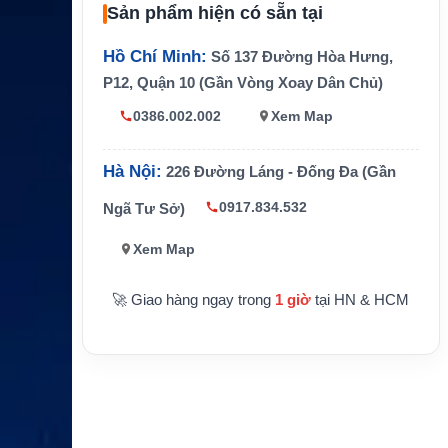
Sản phẩm hiện có sẵn tại
Dịch vụ
EGC, SafetyNET, FleetNET, distress, e
hỗ trợ
mail, telex, polling, data reporting
Hồ Chí Minh:
Số 137 Đường Hòa Hưng,
P12, Quận 10 (Gần Vòng Xoay Dân Chủ)
RS-232C, Ethernet 10Base-T, IEC 6116
Kết nối
2
0386.002.002
Xem Map
Hỗ trợ GPS position reporting, tùy chọn
GPS
GPS Board Kit OP16-24
Hà Nội:
226 Đường Láng - Đống Đa (Gần
Phụ kiện
Printer PP-510, PR-240, IC-305, IC-306,
0917.834.532
Ngã Tư Sở)
liên quan
Junction Box IC-315
Xem Map
Ứng dụn
GMDSS/Inmarsat-C, liên lạc tàu-bờ, bá
g
o cáo vị trí, quản lý đội tàu
🚀 Giao hàng ngay trong
1 giờ
tại HN & HCM