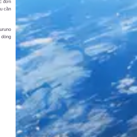
ác đơn
àu cần
Furuno
à dòng