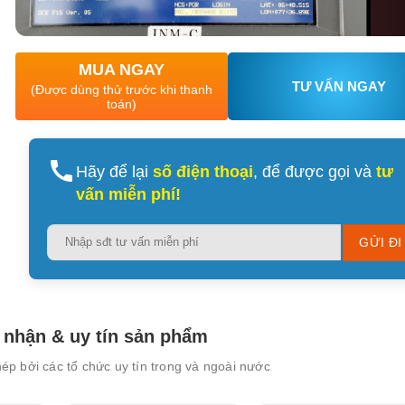
MUA NGAY
TƯ VẤN NGAY
(Được dùng thử trước khi thanh
toán)
XEM CHI TIẾT
XEM CHI TIẾT
Hãy để lại
số điện thoại
, để được gọi và
tư
vấn miễn phí!
Please
leave
this
field
empty.
nhận & uy tín sản phẩm
p bởi các tổ chức uy tín trong và ngoài nước