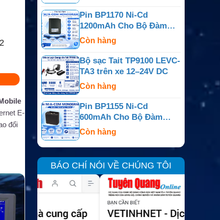
Pin BP1170 Ni-Cd
1200mAh Cho Bộ Đàm
M/A-COM Monogram
Còn hàng
2
Bộ sạc Tait TP9100 LEVC-
TA3 trên xe 12–24V DC
Còn hàng
Mobile
Pin BP1155 Ni-Cd
ternet E-
600mAh Cho Bộ Đàm
ao đổi
M/A-COM Monogram
Còn hàng
BÁO CHÍ NÓI VỀ CHÚNG TÔI