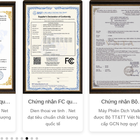
quốc
Chứng nhận FC quốc
Chứng nhận Bộ
tế
TT&TT
. Net
Dien thoai ve tinh . Net
Máy Phiên Dịch Vtal
 lượng
đạt tiêu chuẩn chất lượng
được Bộ TT&TT Việt 
quốc tế
cấp GCN hợp quy!