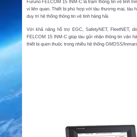
Furuno FELCOM 15 INM-C là trạm thông tin vệ tinh Inma
vị liên quan. Thiết bị phù hợp với tàu thương mại, tàu 
duy trì hệ thống thông tin vệ tinh hàng hải.
Với khả năng hỗ trợ EGC, SafetyNET, FleetNET, distr
FELCOM 15 INM-C giúp tàu gửi nhận thông tin vận hàn
thiết bị quen thuộc trong nhiều hệ thống GMDSS/Inmar