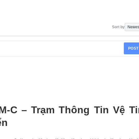
Sort by
POST
-C – Trạm Thông Tin Vệ T
ển