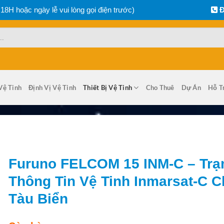
 18H hoặc ngày lễ vui lòng gọi điện trước)
Đ
Vệ Tinh
Định Vị Vệ Tinh
Thiết Bị Vệ Tinh
Cho Thuê
Dự Án
Hỗ T
Furuno FELCOM 15 INM-C – Tr
Thông Tin Vệ Tinh Inmarsat-C C
Tàu Biển