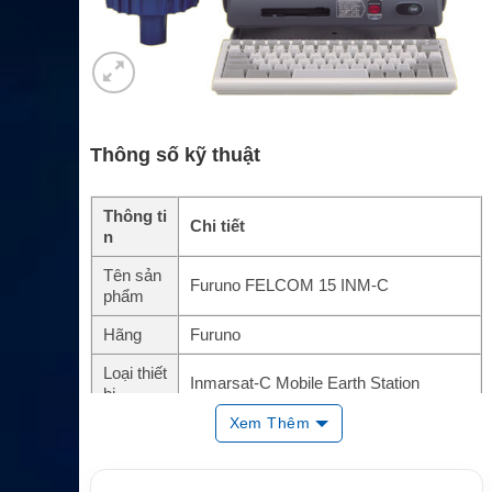
Thông số kỹ thuật
Thông ti
Chi tiết
n
Tên sản
Furuno FELCOM 15 INM-C
phẩm
Hãng
Furuno
Loại thiết
Inmarsat-C Mobile Earth Station
bị
Xem Thêm
Class
Class 2 Inmarsat-C SES
Màn hìn
Màu 10.4 inch, tích hợp processor và bà
h
n phím