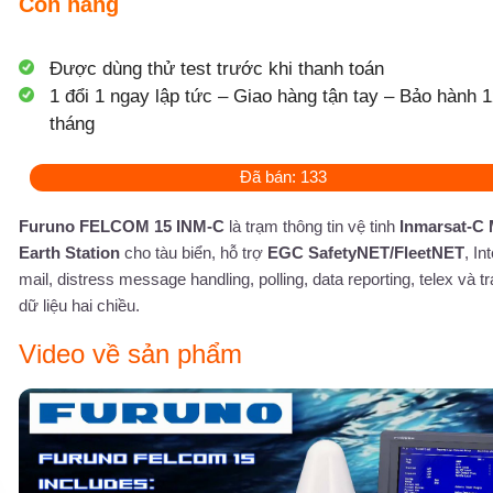
Còn hàng
Được dùng thử test trước khi thanh toán
1 đổi 1 ngay lập tức – Giao hàng tận tay – Bảo hành 1
tháng
Đã bán: 133
Furuno FELCOM 15 INM-C
là trạm thông tin vệ tinh
Inmarsat-C 
Earth Station
cho tàu biển, hỗ trợ
EGC SafetyNET/FleetNET
, In
mail, distress message handling, polling, data reporting, telex và tr
dữ liệu hai chiều.
Video về sản phẩm