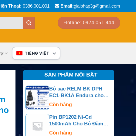
iện Thoại:
0386.001.001
Email:
giaiphap3g@gmail.com
Hotline: 0974.051.444
rợ
TIẾNG VIỆT
SẢN PHẨM NỔI BẬT
Bộ sạc RELM BK DPH
EC1-BK1A Endura cho
ạm
NiCd, NiMH, Li-Ion, LiPo
Còn hàng
ho
Pin BP1202 Ni-Cd
1500mAh Cho Bộ Đàm
M/A-COM Panther 500P
Còn hàng