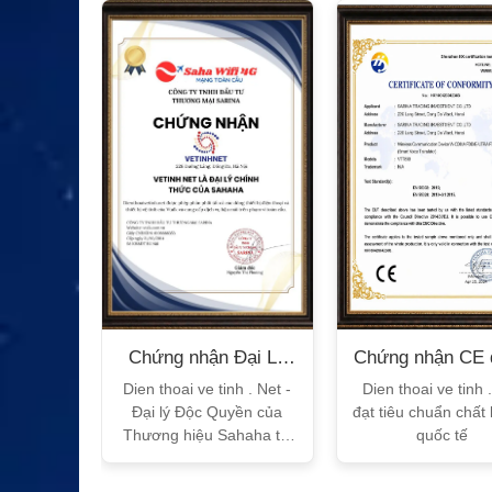
n Bộ
Chứng nhận Đại Lý
Chứng nhận CE 
T
Sahaha
tế
h Vtalk
Dien thoai ve tinh . Net -
Dien thoai ve tinh 
Việt Nam
Đại lý Độc Quyền của
đạt tiêu chuẩn chất
 quy!
Thương hiệu Sahaha tại
quốc tế
Việt Nam