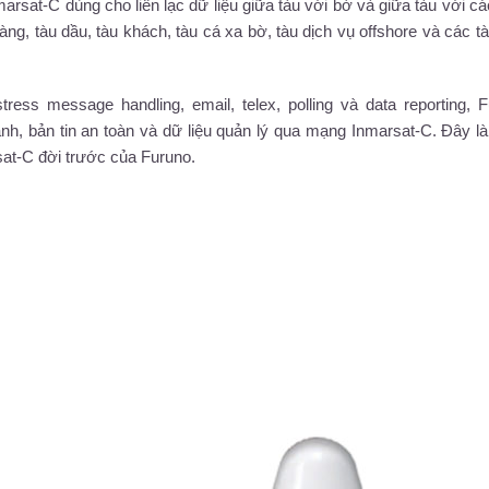
rsat-C dùng cho liên lạc dữ liệu giữa tàu với bờ và giữa tàu với c
hàng, tàu dầu, tàu khách, tàu cá xa bờ, tàu dịch vụ offshore và các t
ess message handling, email, telex, polling và data reporting, 
h, bản tin an toàn và dữ liệu quản lý qua mạng Inmarsat-C. Đây l
sat-C đời trước của Furuno.