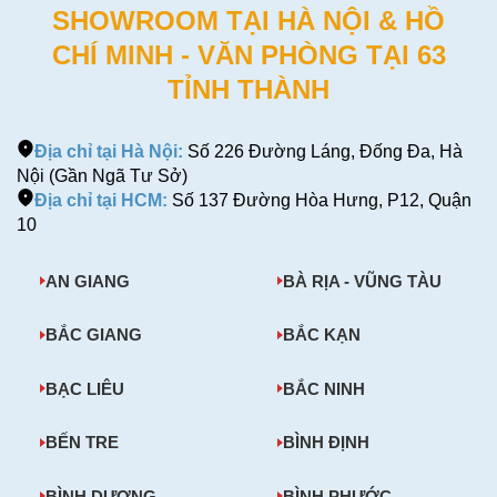
SHOWROOM TẠI HÀ NỘI & HỒ
CHÍ MINH - VĂN PHÒNG TẠI 63
TỈNH THÀNH
Địa chỉ tại Hà Nội:
Số 226 Đường Láng, Đống Đa, Hà
Nội (Gần Ngã Tư Sở)
Địa chỉ tại HCM:
Số 137 Đường Hòa Hưng, P12, Quận
10
AN GIANG
BÀ RỊA - VŨNG TÀU
BẮC GIANG
BẮC KẠN
BẠC LIÊU
BẮC NINH
BẾN TRE
BÌNH ĐỊNH
BÌNH DƯƠNG
BÌNH PHƯỚC