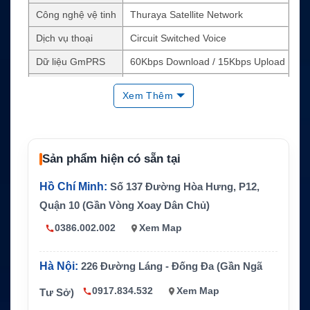
Công nghệ vệ tinh
Thuraya Satellite Network
Dịch vụ thoại
Circuit Switched Voice
Dữ liệu GmPRS
60Kbps Download / 15Kbps Upload
SMS
Tối đa 160 ký tự
Xem Thêm
Tracking
Có hỗ trợ
Monitoring
Có hỗ trợ
Anten
Omni-directional Active Antenna
Sản phẩm hiện có sẵn tại
GPS
Tích hợp sẵn
Hồ Chí Minh:
Số 137 Đường Hòa Hưng, P12,
Phạm vi phủ sóng
Europe, Middle East, Africa, Asia
Quận 10 (Gần Vòng Xoay Dân Chủ)
0386.002.002
Xem Map
Hà Nội:
226 Đường Láng - Đống Đa (Gần Ngã
0917.834.532
Xem Map
Tư Sở)