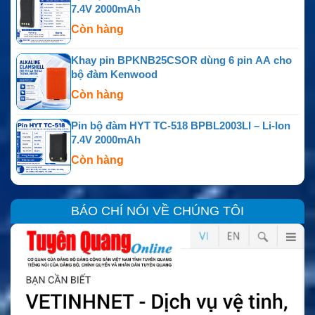
7.4V 2000mAh
Còn hàng
Khay pin BPKNB25CSOR dùng 6 pin AA cho
bộ đàm Kenwood
Còn hàng
Pin bộ đàm HYT TC-518 BPBL2003LI – Li-Ion
7.4V 2000mAh
Còn hàng
BÁO CHÍ NÓI VỀ CHÚNG TÔI