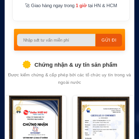
🚀 Giao hàng ngay trong
1 giờ
tại HN & HCM
Please
leave
this
field
Chứng nhận & uy tín sản phẩm
empty.
Được kiểm chứng & cấp phép bởi các tổ chức uy tín trong và
ngoài nước