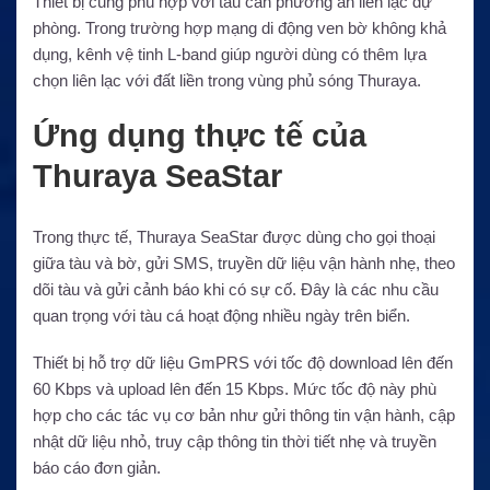
Thiết bị cũng phù hợp với tàu cần phương án liên lạc dự
phòng. Trong trường hợp mạng di động ven bờ không khả
dụng, kênh vệ tinh L-band giúp người dùng có thêm lựa
chọn liên lạc với đất liền trong vùng phủ sóng Thuraya.
Ứng dụng thực tế của
Thuraya SeaStar
Trong thực tế, Thuraya SeaStar được dùng cho gọi thoại
giữa tàu và bờ, gửi SMS, truyền dữ liệu vận hành nhẹ, theo
dõi tàu và gửi cảnh báo khi có sự cố. Đây là các nhu cầu
quan trọng với tàu cá hoạt động nhiều ngày trên biển.
Thiết bị hỗ trợ dữ liệu GmPRS với tốc độ download lên đến
60 Kbps và upload lên đến 15 Kbps. Mức tốc độ này phù
hợp cho các tác vụ cơ bản như gửi thông tin vận hành, cập
nhật dữ liệu nhỏ, truy cập thông tin thời tiết nhẹ và truyền
báo cáo đơn giản.