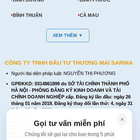
BÌNH THUẬN
CÀ MAU
XEM THÊM ▼
CÔNG TY TNHH ĐẦU TƯ THƯƠNG MẠI SARINA
Người đại diện pháp luật: NGUYỄN THỊ PHƯƠNG
GPĐKKD: 0314861899 do SỞ TÀI CHÍNH THÀNH PHỐ
HÀ NỘI - PHÒNG ĐĂNG KÝ KINH DOANH VÀ TÀI
CHÍNH DOANH NGHIỆP cấp. Đăng ký lần đầu: ngày 26
tháng 01 năm 2018. Đăng ký thay đổi lần thứ: 4, ngày 31
tháng 03 năm 2026
226 Đường Láng, Đống Đa, Hà Nội
Gọi tư vấn miễn phí
137 Đường Hòa Hưng, Phường 12, Quận 10, TP. Hồ Chí
Chúng tôi sẽ gọi lại cho bạn trong 5 phút
Minh