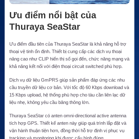
Ưu điểm nổi bật của
Thuraya SeaStar
Ưu điểm đầu tiên của Thuraya SeaStar là khả năng hỗ trợ
thoại vệ tinh ổn định. Thiết bị cung cấp các dịch vụ thoại
nâng cao như CLIP hiển thị số gọi đến, chức năng mạng và
khả năng kết nối với điện thoại circuit switched phù hợp.
Dịch vụ dữ liệu GmPRS giúp sản phẩm đáp ứng các nhu
cầu truyền dữ liệu cơ bản. Với tốc độ 60 Kbps download và
15 Kbps upload, hệ thống phù hợp cho tàu cần liên lạc dữ
liệu nhẹ, không yêu cầu băng thông lớn.
Thuraya SeaStar có anten omni-directional active antenna
tích hợp GPS. Thiết kế anten này giúp quá trình lắp đặt và
vận hành thuận tiện hơn, đồng thời hỗ trợ định vị phục vụ
tracking và monitoring khi được cấu hình đúng.