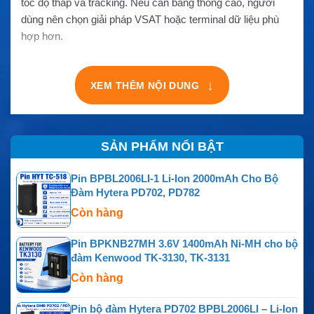
tốc độ thấp và tracking. Nếu cần băng thông cao, người
dùng nên chọn giải pháp VSAT hoặc terminal dữ liệu phù
hợp hơn.
↓
XEM THÊM NỘI DUNG
SẢN PHẨM NỔI BẬT
Pin BPBL2006LI-1 Li-Ion 2000mAh Cho Bộ
Đàm Hytera PD702, PD782
Còn hàng
Pin BPKNB27MH 3.6V 1400mAh Ni-MH cho bộ
đàm Kenwood TK-3130, TK-3131
Còn hàng
Pin bộ đàm Hytera PD702 BPBL2006LI – Li-Ion