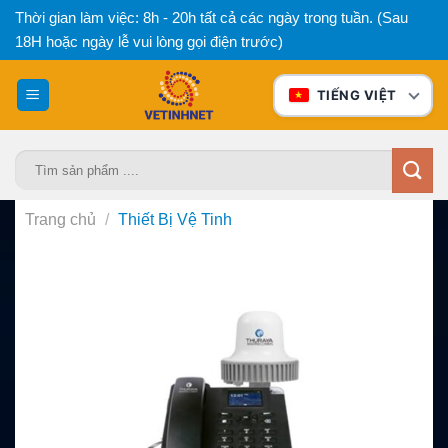
Bỏ
Thời gian làm việc: 8h - 20h tất cả các ngày trong tuần. (Sau
qua
18H hoặc ngày lễ vui lòng gọi điện trước)
nội
dung
TIẾNG VIỆT
Tìm
kiếm:
Trang chủ
/
Thiết Bị Vệ Tinh