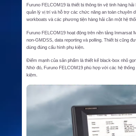
Furuno FELCOM19 là thiết bị thông tin vệ tinh hàng hải 
quản lý vị trí và hỗ trợ các chức năng an toàn chuyên d
workboats và các phương tiện hàng hải cần một hệ thố
Furuno FELCOM19 hoạt động trên nền tảng Inmarsat MIN
non-GMDSS, data reporting và polling. Thiết bị cũng 
dùng đúng cấu hình phụ kiện.
Điểm mạnh của sản phẩm là thiết kế black-box nhỏ gọn, 
Nhờ đó, Furuno FELCOM19 phù hợp với các hệ thống cần g
kiệm.