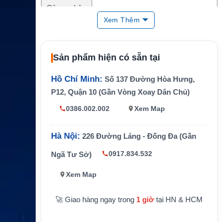
Công nghệ
Inmarsat-C
vệ tinh
Xem Thêm
Chuẩn thiết
MINI-C
bị
Sản phẩm hiện có sẵn tại
Hỗ trợ GMD
Có
SS
Hồ Chí Minh:
Số 137 Đường Hòa Hưng,
Dịch vụ hỗ t
P12, Quận 10 (Gần Vòng Xoay Dân Chủ)
SafetyNET, FleetNET, Email
rợ
0386.002.002
Xem Map
GPS
Có hỗ trợ
Ứng dụng
Maritime Satellite Communication
Hà Nội:
226 Đường Láng - Đống Đa (Gần
Lắp đặt
Tàu biển và phương tiện hàng hải
0917.834.532
Ngã Tư Sở)
Phạm vi phủ
Toàn cầu
Xem Map
sóng
🚀 Giao hàng ngay trong
1 giờ
tại HN & HCM