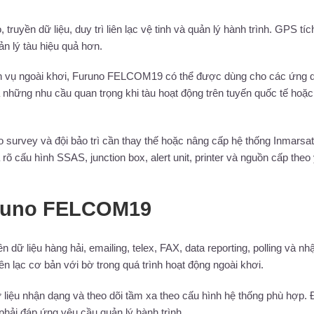
, truyền dữ liệu, duy trì liên lạc vệ tinh và quản lý hành trình. GPS tí
uản lý tàu hiệu quả hơn.
u dịch vụ ngoài khơi, Furuno FELCOM19 có thể được dùng cho các ứng 
à những nhu cầu quan trọng khi tàu hoạt động trên tuyến quốc tế hoặc
io survey và đội bảo trì cần thay thế hoặc nâng cấp hệ thống Inmarsat
 rõ cấu hình SSAS, junction box, alert unit, printer và nguồn cấp theo
uruno FELCOM19
 liệu hàng hải, emailing, telex, FAX, data reporting, polling và nh
n lạc cơ bản với bờ trong quá trình hoạt động ngoài khơi.
ữ liệu nhận dạng và theo dõi tầm xa theo cấu hình hệ thống phù hợp. 
 phải đáp ứng yêu cầu quản lý hành trình.