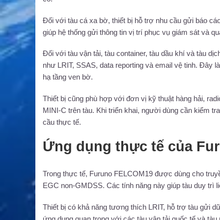
Đối với tàu cá xa bờ, thiết bị hỗ trợ nhu cầu gửi báo cáo
giúp hệ thống gửi thông tin vị trí phục vụ giám sát và q
Đối với tàu vận tải, tàu container, tàu dầu khí và tà
như LRIT, SSAS, data reporting và email vệ tinh. Đây l
hạ tầng ven bờ.
Thiết bị cũng phù hợp với đơn vị kỹ thuật hàng hải, rad
MINI-C trên tàu. Khi triển khai, người dùng cần kiểm tra
cầu thực tế.
Ứng dụng thực tế của F
Trong thực tế, Furuno FELCOM19 được dùng cho truyền dữ
EGC non-GMDSS. Các tính năng này giúp tàu duy trì liê
Thiết bị có khả năng tương thích LRIT, hỗ trợ tàu gửi d
ứng dụng quan trọng với các tàu vận tải quốc tế và tàu