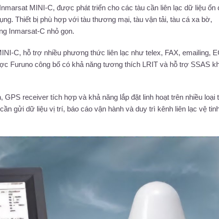
Inmarsat MINI-C, được phát triển cho các tàu cần liên lạc dữ liệu ổn 
ụng. Thiết bị phù hợp với tàu thương mại, tàu vận tải, tàu cá xa bờ,
ng Inmarsat-C nhỏ gọn.
I-C, hỗ trợ nhiều phương thức liên lạc như telex, FAX, emailing, 
được Furuno công bố có khả năng tương thích LRIT và hỗ trợ SSAS kh
GPS receiver tích hợp và khả năng lắp đặt linh hoạt trên nhiều loại 
ửi dữ liệu vị trí, báo cáo vận hành và duy trì kênh liên lạc vệ tinh 