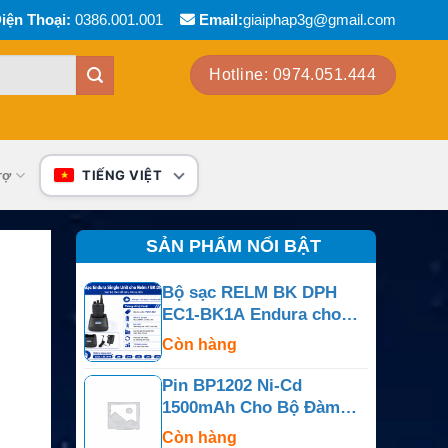
iện Thoại:
0386.001.001
Email:
giaiphap3g@gmail.com
Hotline: 0974.051.444
rợ
TIẾNG VIỆT
SẢN PHẨM NỔI BẬT
Bộ sạc RELM BK DPH
EC1-BK1A Endura cho
NiCd, NiMH, Li-Ion, LiPo
Còn hàng
Pin BP1202 Ni-Cd
1500mAh Cho Bộ Đàm
M/A-COM Panther 500P
Còn hàng