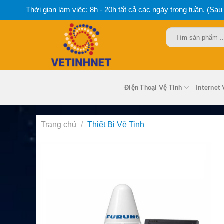
Bỏ
Thời gian làm việc: 8h - 20h tất cả các ngày trong tuần. (Sau
qua
nội
Tìm
dung
kiếm:
Điện Thoại Vệ Tinh
Internet 
Trang chủ
/
Thiết Bị Vệ Tinh