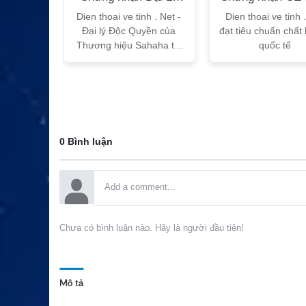
T
Sahaha
tế
h Vtalk
Dien thoai ve tinh . Net -
Dien thoai ve tinh 
Việt Nam
Đại lý Độc Quyền của
đạt tiêu chuẩn chất
 quy!
Thương hiệu Sahaha tại
quốc tế
Việt Nam
0 Bình luận
Chưa có bình luận nào. Hãy là người đầu tiên!
Mô tả