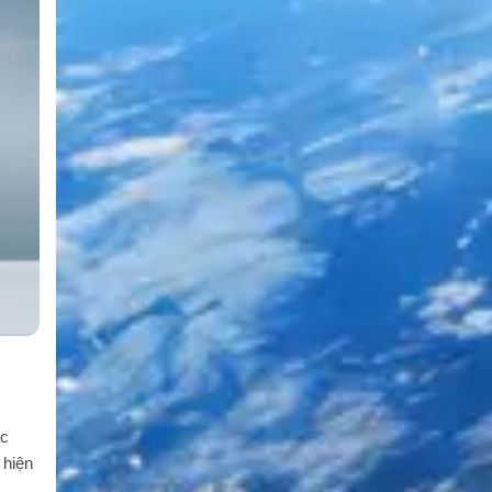
ác
 hiện