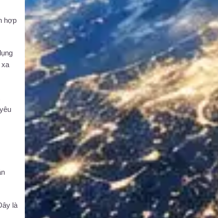
ch hợp
dụng
 xa
 yêu
ận
Đây là