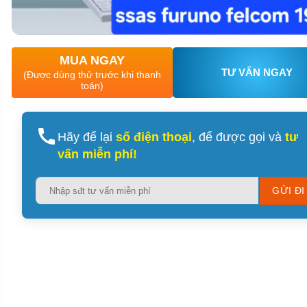
MUA NGAY
TƯ VẤN NGAY
(Được dùng thử trước khi thanh
toán)
Hãy để lại
số điện thoại
, để được gọi và
tư
vấn miễn phí!
Please
leave
this
field
empty.