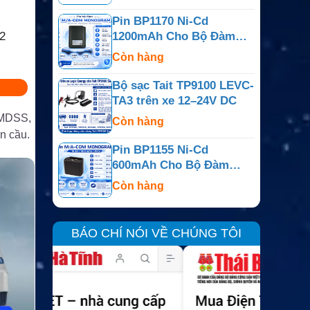
Pin BP1170 Ni-Cd
2
1200mAh Cho Bộ Đàm
M/A-COM Monogram
Còn hàng
Bộ sạc Tait TP9100 LEVC-
TA3 trên xe 12–24V DC
 GMDSS,
Còn hàng
àn cầu.
Pin BP1155 Ni-Cd
600mAh Cho Bộ Đàm
M/A-COM Monogram
Còn hàng
BÁO CHÍ NÓI VỀ CHÚNG TÔI