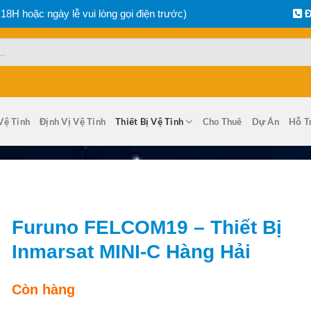
 18H hoặc ngày lễ vui lòng gọi điện trước)
Đ
Vệ Tinh
Định Vị Vệ Tinh
Thiết Bị Vệ Tinh
Cho Thuê
Dự Án
Hỗ T
Furuno FELCOM19 – Thiết Bị
Inmarsat MINI-C Hàng Hải
Còn hàng