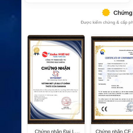
Chứng 
Được kiểm chứng & cấp phé
XEM CHI TIẾT
n Bộ
Chứng nhận Đại Lý
Chứng nhận CE 