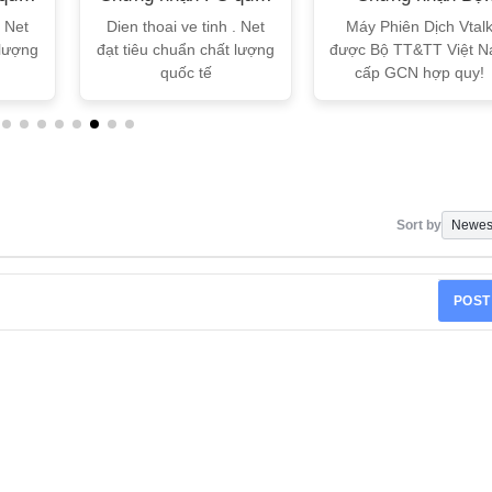
tế
TT&TT
. Net
Dien thoai ve tinh . Net
Máy Phiên Dịch Vtal
 lượng
đạt tiêu chuẩn chất lượng
được Bộ TT&TT Việt 
quốc tế
cấp GCN hợp quy!
Sort by
POST