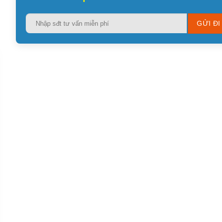
Please
leave
this
field
empty.