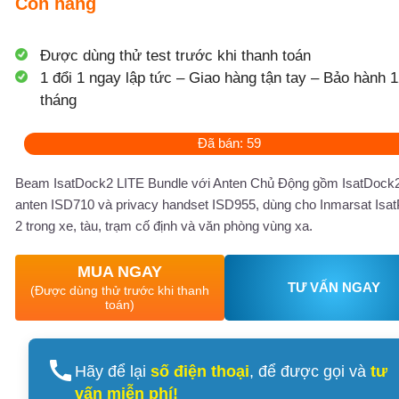
Còn hàng
Được dùng thử test trước khi thanh toán
1 đổi 1 ngay lập tức – Giao hàng tận tay – Bảo hành 1
tháng
Đã bán: 59
Beam IsatDock2 LITE Bundle với Anten Chủ Động gồm IsatDock2
anten ISD710 và privacy handset ISD955, dùng cho Inmarsat Isa
2 trong xe, tàu, trạm cố định và văn phòng vùng xa.
MUA NGAY
TƯ VẤN NGAY
(Được dùng thử trước khi thanh
toán)
Hãy để lại
số điện thoại
, để được gọi và
tư
vấn miễn phí!