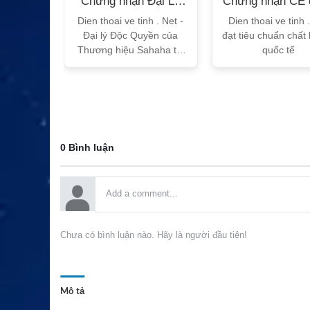
n Bộ
Chứng nhận Đại Lý
Chứng nhận CE 
T
Sahaha
tế
h Vtalk
Dien thoai ve tinh . Net -
Dien thoai ve tinh 
Việt Nam
Đại lý Độc Quyền của
đạt tiêu chuẩn chất
 quy!
Thương hiệu Sahaha tại
quốc tế
Việt Nam
0 Bình luận
Chưa có bình luận nào. Hãy là người đầu tiên!
Mô tả