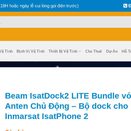
 18H hoặc ngày lễ vui lòng gọi điện trước)
Đ
Vệ Tinh
Định Vị Vệ Tinh
Thiết Bị Vệ Tinh
Cho Thuê
Dự Án
Hỗ T
Beam IsatDock2 LITE Bundle vớ
Anten Chủ Động – Bộ dock cho
Inmarsat IsatPhone 2