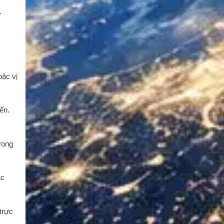
.
oặc vị
ển.
rong
ặc
trực