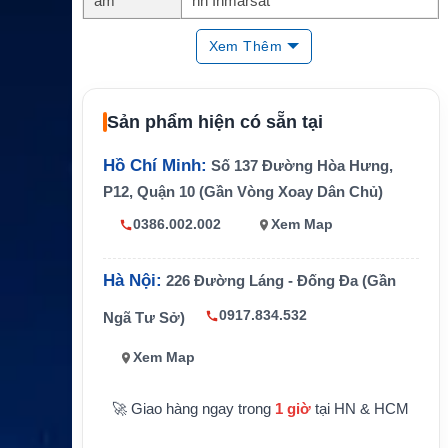
ẩm
nh Inmarsat
Thiết bị tươ
Inmarsat IsatPhone 2
Xem Thêm
ng thích
Thành phần
IsatDock2 LITE, ISD710 Active Anten
chính
na, ISD955 Privacy Handset
Sản phẩm hiện có sẵn tại
Tính năng d
Docking, charging, ringer, mute, USB
ock
data interface
Hồ Chí Minh:
Số 137 Đường Hòa Hưng,
P12, Quận 10 (Gần Vòng Xoay Dân Chủ)
Dịch vụ hỗ t
Voice, SMS, Circuit Switched Data q
rợ
ua IsatPhone 2
0386.002.002
Xem Map
Nguồn cấp
10-32V DC
dock
Hà Nội:
226 Đường Láng - Đống Đa (Gần
Kết nối ante
Inmarsat Antenna TNC-Female, GPS
0917.834.532
Ngã Tư Sở)
n trên dock
Antenna SMA-Female
Xem Map
Cần chọn đúng cable kit Beam cho a
Lưu ý
nten chủ động
🚀 Giao hàng ngay trong
1 giờ
tại HN & HCM