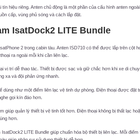
ín hiệu riêng. Anten chủ động là một phần của cấu hình anten ngoài
nguồn cấp, vùng phủ sóng và cách lắp đặt.
am IsatDock2 LITE Bundle
satPhone 2 trong cabin tàu. Anten ISD710 có thể được lắp trên cột h
hoại ra ngoài mỗi khi cần liên lạc.
i vị trí dễ thao tác. Thiết bị được sạc và giữ chắc hơn khi xe di chuy
ng xa và đội phản ứng nhanh.
 dùng như một điểm liên lạc vệ tinh dự phòng. Điện thoại được đặt t
nghe gọi kín đáo hơn.
iúp quản lý thiết bị vệ tinh tốt hơn. Điện thoại không bị thất lạc ho
đúng hơn.
IsatDock2 LITE Bundle giúp chuẩn hóa bộ thiết bị liên lạc. Mỗi điểm 
này giúp nhân sự sử dụng thiết bị dễ hơn.