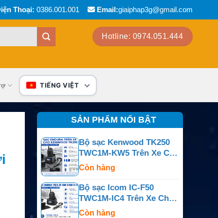
iện Thoại:
0386.001.001
Email:
giaiphap3g@gmail.com
Hotline: 0974.051.444
rợ
TIẾNG VIỆT
SẢN PHẨM NỔI BẬT
Bộ sạc Kenwood TK250
TWC1M-KW5 Trên Xe Cho
i
TK250, TK259, TK350,
Còn hàng
TK353, TK359, TK430 Và
TK431
Bộ sạc Icom IC-F50
TWC1M-IC4 Trên Xe Cho
IC-F50, IC-F50V, IC-F60,
Còn hàng