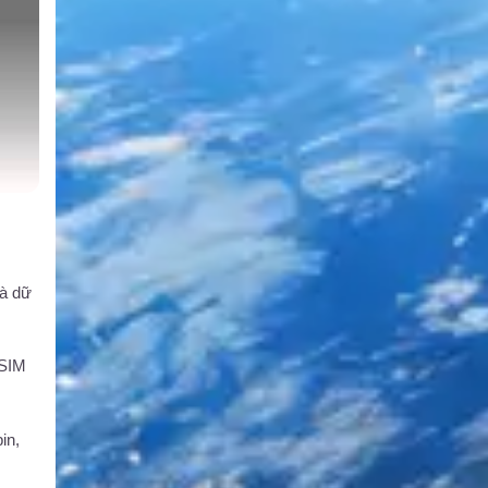
và dữ
 SIM
in,