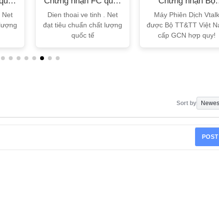
quốc
Chứng nhận FC quốc
Chứng nhận Bộ
tế
TT&TT
. Net
Dien thoai ve tinh . Net
Máy Phiên Dịch Vtal
 lượng
đạt tiêu chuẩn chất lượng
được Bộ TT&TT Việt 
quốc tế
cấp GCN hợp quy!
Sort by
POST