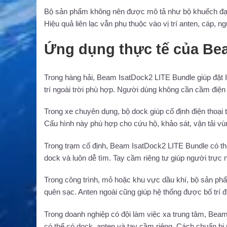
Bộ sản phẩm không nên được mô tả như bộ khuếch đại t
Hiệu quả liên lạc vẫn phụ thuộc vào vị trí anten, cáp, 
Ứng dụng thực tế của Be
Trong hàng hải, Beam IsatDock2 LITE Bundle giúp đặt I
trí ngoài trời phù hợp. Người dùng không cần cầm điện t
Trong xe chuyên dụng, bộ dock giúp cố định điện thoại tạ
Cấu hình này phù hợp cho cứu hộ, khảo sát, vận tải vù
Trong trạm cố định, Beam IsatDock2 LITE Bundle có thể
dock và luôn dễ tìm. Tay cầm riêng tư giúp người trực 
Trong công trình, mỏ hoặc khu vực dầu khí, bộ sản phẩm g
quên sạc. Anten ngoài cũng giúp hệ thống được bố trí 
Trong doanh nghiệp có đội làm việc xa trung tâm, Beam 
có thể có dock, anten và tay cầm riêng. Cách chuẩn bị 