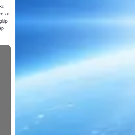
 Bộ
ực xa
giúp
ệp