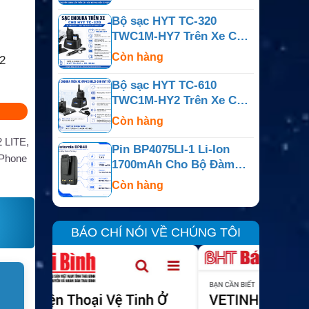
IC-F60V Và IC-M88
Bộ sạc HYT TC-320
TWC1M-HY7 Trên Xe Cho
TC-320 Và TC-320U
Còn hàng
2
Bộ sạc HYT TC-610
TWC1M-HY2 Trên Xe Cho
TC-610, TC-610P Và TC-
Còn hàng
620
 LITE,
Pin BP4075LI-1 Li-Ion
tPhone
1700mAh Cho Bộ Đàm
Motorola BPR40 Và
Còn hàng
BearCom BC130
BÁO CHÍ NÓI VỀ CHÚNG TÔI