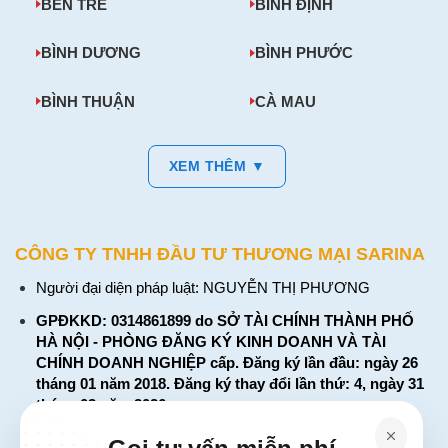
BẾN TRE
BÌNH ĐỊNH
BÌNH DƯƠNG
BÌNH PHƯỚC
BÌNH THUẬN
CÀ MAU
XEM THÊM ▼
CÔNG TY TNHH ĐẦU TƯ THƯƠNG MẠI SARINA
Người đại diện pháp luật: NGUYỄN THỊ PHƯƠNG
GPĐKKD: 0314861899 do SỞ TÀI CHÍNH THÀNH PHỐ
HÀ NỘI - PHÒNG ĐĂNG KÝ KINH DOANH VÀ TÀI
CHÍNH DOANH NGHIỆP cấp. Đăng ký lần đầu: ngày 26
tháng 01 năm 2018. Đăng ký thay đổi lần thứ: 4, ngày 31
tháng 03 năm 2026
226 Đường Láng, Đống Đa, Hà Nội