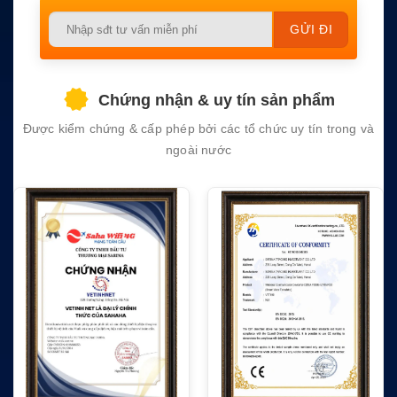
Please
leave
this
field
Chứng nhận & uy tín sản phẩm
empty.
Được kiểm chứng & cấp phép bởi các tổ chức uy tín trong và
ngoài nước