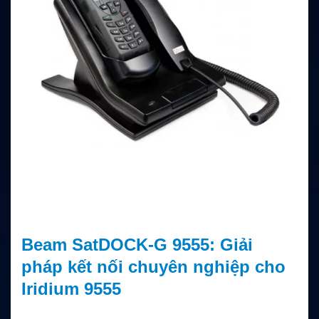
Beam SatDOCK-G 9555: Giải
pháp kết nối chuyên nghiệp cho
Iridium 9555