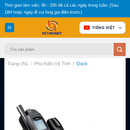
Bỏ
Thời gian làm việc: 8h - 20h tất cả các ngày trong tuần. (Sau
qua
18H hoặc ngày lễ vui lòng gọi điện trước)
nội
dung
TIẾNG VIỆT
Tìm
kiếm:
Trang chủ
/
Phụ Kiện Vệ Tinh
/
Dock