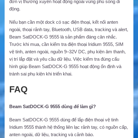
đơn vị thường xuyên hoạt động ngoài vùng phủ sóng di
động.
Nếu bạn cần một dock có sạc điện thoại, kết nối anten
ngoài, thoại rảnh tay, Bluetooth, USB data, tracking và alert,
Beam SatDOCK-G 9555 là sản phẩm đáng cân nhắc.
Trước khi mua, cần kiểm tra điện thoại Iridium 9555, SIM
vệ tinh, anten ngoài, nguồn 9–32V DC, phụ kiện âm thanh,
vị trí lắp đặt và yêu cầu dữ liệu. Việc kiểm tra đúng cấu
hình giúp Beam SatDOCK-G 9555 hoạt động ổn định và
tránh sai phụ kiện khi triển khai.
FAQ
Beam SatDOCK-G 9555 dùng để làm gì?
Beam SatDOCK-G 9555 dùng để lắp điện thoại vệ tinh
Iridium 9555 thành hệ thống liên lạc rảnh tay, có nguồn cấp,
anten ngoài, dữ liệu, tracking và cảnh báo.