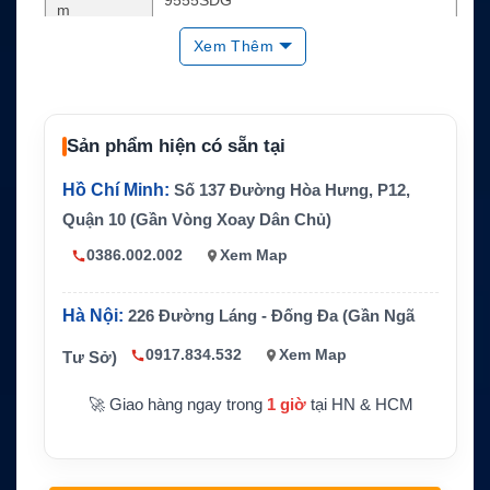
m
Xem Thêm
Loại thiết bị
Dock rảnh tay cho điện thoại vệ tinh
Thiết bị tươ
Iridium 9555
ng thích
Mạng vệ tin
Sản phẩm hiện có sẵn tại
Iridium
h
Hồ Chí Minh:
Số 137 Đường Hòa Hưng, P12,
Kết nối và d
Bluetooth, USB data, SMS, SBD, Circuit S
ữ liệu
witched Data
Quận 10 (Gần Vòng Xoay Dân Chủ)
Tính năng q
Sạc Iridium 9555, anten ngoài, tracking, a
0386.002.002
Xem Map
uan trọng
lert, gọi rảnh tay
Nguồn cấp
9–32V DC
Hà Nội:
226 Đường Láng - Đống Đa (Gần Ngã
Xe chuyên dụng, tàu thuyền, trạm kỹ thuậ
0917.834.532
Xem Map
Tư Sở)
Ứng dụng
t, liên lạc vệ tinh dự phòng
🚀 Giao hàng ngay trong
1 giờ
tại HN & HCM