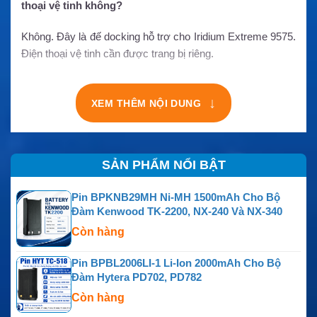
thoại vệ tinh không?
Không. Đây là đế docking hỗ trợ cho Iridium Extreme 9575.
Điện thoại vệ tinh cần được trang bị riêng.
↓
XEM THÊM NỘI DUNG
SẢN PHẨM NỔI BẬT
Pin BPKNB29MH Ni-MH 1500mAh Cho Bộ
Đàm Kenwood TK-2200, NX-240 Và NX-340
Còn hàng
Pin BPBL2006LI-1 Li-Ion 2000mAh Cho Bộ
Đàm Hytera PD702, PD782
Còn hàng