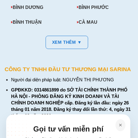
BÌNH DƯƠNG
BÌNH PHƯỚC
BÌNH THUẬN
CÀ MAU
XEM THÊM ▼
CÔNG TY TNHH ĐẦU TƯ THƯƠNG MẠI SARINA
Người đại diện pháp luật: NGUYỄN THỊ PHƯƠNG
GPĐKKD: 0314861899 do SỞ TÀI CHÍNH THÀNH PHỐ
HÀ NỘI - PHÒNG ĐĂNG KÝ KINH DOANH VÀ TÀI
CHÍNH DOANH NGHIỆP cấp. Đăng ký lần đầu: ngày 26
tháng 01 năm 2018. Đăng ký thay đổi lần thứ: 4, ngày 31
tháng 03 năm 2026
226 Đường Láng, Đống Đa, Hà Nội
Gọi tư vấn miễn phí
137 Đường Hòa Hưng, Phường 12, Quận 10, TP. Hồ Chí