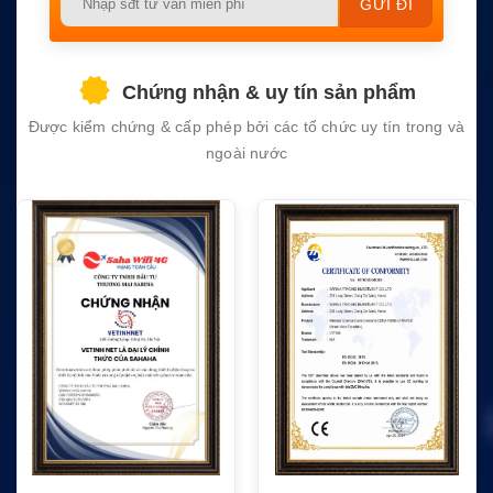
leave
this
field
Chứng nhận & uy tín sản phẩm
empty.
Được kiểm chứng & cấp phép bởi các tổ chức uy tín trong và
ngoài nước