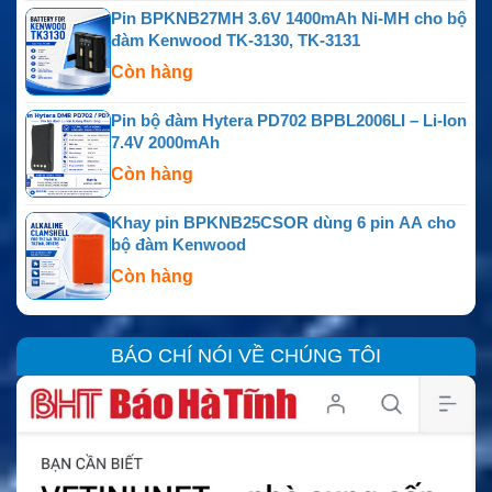
Pin BPKNB27MH 3.6V 1400mAh Ni-MH cho bộ
đàm Kenwood TK-3130, TK-3131
Còn hàng
Pin bộ đàm Hytera PD702 BPBL2006LI – Li-Ion
7.4V 2000mAh
Còn hàng
Khay pin BPKNB25CSOR dùng 6 pin AA cho
bộ đàm Kenwood
Còn hàng
BÁO CHÍ NÓI VỀ CHÚNG TÔI