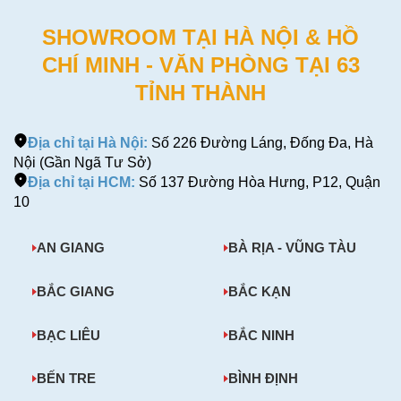
SHOWROOM TẠI HÀ NỘI & HỒ
CHÍ MINH - VĂN PHÒNG TẠI 63
TỈNH THÀNH
Địa chỉ tại Hà Nội:
Số 226 Đường Láng, Đống Đa, Hà
Nội (Gần Ngã Tư Sở)
Địa chỉ tại HCM:
Số 137 Đường Hòa Hưng, P12, Quận
10
AN GIANG
BÀ RỊA - VŨNG TÀU
BẮC GIANG
BẮC KẠN
BẠC LIÊU
BẮC NINH
BẾN TRE
BÌNH ĐỊNH