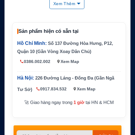
Tính năng chín
Giữ máy, sạc điện thoại, kết nối USB d
Xem Thêm
h
ata
Anten
Anten Iridium/GPS tích hợp
Cơ chế giữ máy
Click to lock
Sản phẩm hiện có sẵn tại
Kích thước doc
Khoảng 82.2 x 212 x 75.9 mm
Hồ Chí Minh:
Số 137 Đường Hòa Hưng, P12,
k
Quận 10 (Gần Vòng Xoay Dân Chủ)
Trọng lượng do
Khoảng 0.83 lb
ck
0386.002.002
Xem Map
Nguồn vào định
6V DC, 850mA max
mức
Hà Nội:
226 Đường Láng - Đống Đa (Gần Ngã
Không bao gồm điện thoại Iridium Extr
0917.834.532
Xem Map
Ghi chú
Tư Sở)
eme 9575
🚀 Giao hàng ngay trong
1 giờ
tại HN & HCM
Please