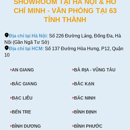
SHOWROOM TẠI HÀ NỘI & HỒ
CHÍ MINH - VĂN PHÒNG TẠI 63
TỈNH THÀNH
Địa chỉ tại Hà Nội:
Số 226 Đường Láng, Đống Đa, Hà
Nội (Gần Ngã Tư Sở)
Địa chỉ tại HCM:
Số 137 Đường Hòa Hưng, P12, Quận
10
AN GIANG
BÀ RỊA - VŨNG TÀU
BẮC GIANG
BẮC KẠN
BẠC LIÊU
BẮC NINH
BẾN TRE
BÌNH ĐỊNH
BÌNH DƯƠNG
BÌNH PHƯỚC