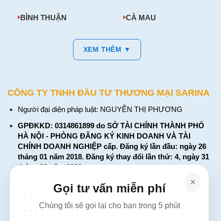
BÌNH THUẬN
CÀ MAU
XEM THÊM ▼
CÔNG TY TNHH ĐẦU TƯ THƯƠNG MẠI SARINA
Người đại diện pháp luật: NGUYỄN THỊ PHƯƠNG
GPĐKKD: 0314861899 do SỞ TÀI CHÍNH THÀNH PHỐ
HÀ NỘI - PHÒNG ĐĂNG KÝ KINH DOANH VÀ TÀI
CHÍNH DOANH NGHIỆP cấp. Đăng ký lần đầu: ngày 26
tháng 01 năm 2018. Đăng ký thay đổi lần thứ: 4, ngày 31
tháng 03 năm 2026
226 Đường Láng, Đống Đa, Hà Nội
Gọi tư vấn miễn phí
137 Đường Hòa Hưng, Phường 12, Quận 10, TP. Hồ Chí
Chúng tôi sẽ gọi lại cho bạn trong 5 phút
Minh