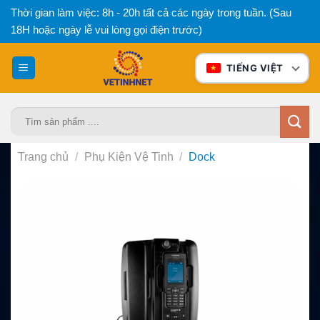
Bỏ
Thời gian làm việc: 8h - 20h tất cả các ngày trong tuần. (Sau
qua
18H hoặc ngày lễ vui lòng gọi điện trước)
nội
dung
TIẾNG VIỆT
Tìm
kiếm:
Trang chủ
/
Phụ Kiện Vệ Tinh
/
Dock