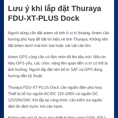
Lưu ý khi lắp đặt Thuraya
FDU-XT-PLUS Dock
Người dùng cần đặt anten vệ tinh ở vị trí thoáng. Anten cần
hướng phù hợp để bắt tín hiệu vệ tinh Thuraya. Không nên
đặt anten dưới mái kim loại hoặc sát vật cản lớn.
Anten GPS cũng cần có tầm nhìn tốt lên bầu trời. Nếu tín
hiệu GPS yếu, các chức năng liên quan đến vị trí có thể bị
ảnh hưởng. Người lắp đặt nên bố trí SAT và GPS đúng
hướng dẫn kỹ thuật.
Thuraya FDU-XT-PLUS Dock cần nguồn điện phù hợp.
Thiết bị hỗ trợ nguồn AC/DC 110–240V và nguồn DC
12V/24V/34V. Khi lắp tại công trình, cần kiểm tra nguồn
điện ổn định trước khi vận hành.
Không nên mô tả dock như thiết bị tăng sóng GSM. FDU-