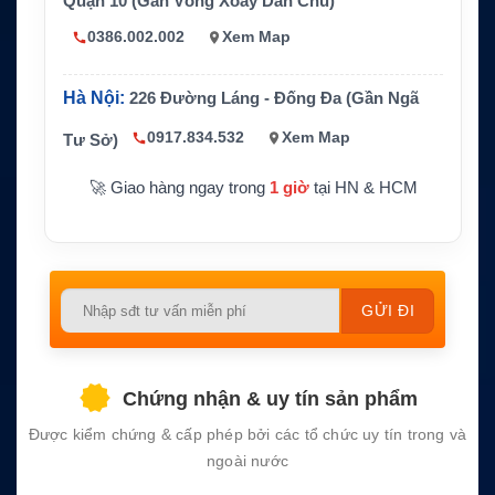
Quận 10 (Gần Vòng Xoay Dân Chủ)
Dữ liệu
hed data tối đa 9.6 kbps
0386.002.002
Xem Map
Universal AC/DC 110–240V; DC input 12
Nguồn điện
V/24V/34V
Hà Nội:
226 Đường Láng - Đống Đa (Gần Ngã
Kích thước t
198mm x 235mm
ham khảo
0917.834.532
Xem Map
Tư Sở)
Tùy chọn lắp
Land installation hoặc marine installation
🚀 Giao hàng ngay trong
1 giờ
tại HN & HCM
đặt
Please
leave
this
field
Chứng nhận & uy tín sản phẩm
empty.
Được kiểm chứng & cấp phép bởi các tổ chức uy tín trong và
ngoài nước