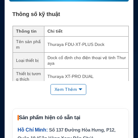
Thông số kỹ thuật
Thông tin
Chi tiết
Tên sản phẩ
Thuraya FDU-XT-PLUS Dock
m
Dock cố định cho điện thoại vệ tinh Thur
Loại thiết bị
aya
Thiết bị tươn
Thuraya XT-PRO DUAL
g thích
Xem Thêm
Dùng dịch vụ vệ tinh Thuraya trong nhà,
Ứng dụng
văn phòng, trạm cố định
Dịch vụ hỗ tr
Voice, SMS, Data, Fax
ợ
Sản phẩm hiện có sẵn tại
Hình thức th
Auxiliary handset, speakerphone, điện th
oại
oại analog mở rộng
Hồ Chí Minh:
Số 137 Đường Hòa Hưng, P12,
GmPRS qua USB hoặc DTE; circuit switc