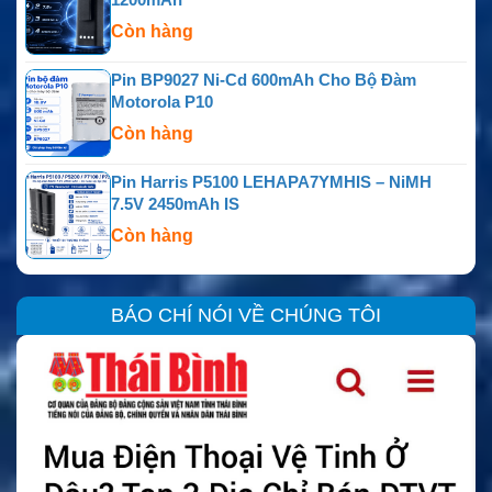
Còn hàng
Pin BP9027 Ni-Cd 600mAh Cho Bộ Đàm
Motorola P10
Còn hàng
Pin Harris P5100 LEHAPA7YMHIS – NiMH
7.5V 2450mAh IS
Còn hàng
BÁO CHÍ NÓI VỀ CHÚNG TÔI