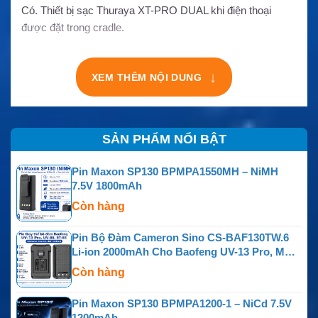
Có. Thiết bị sạc Thuraya XT-PRO DUAL khi điện thoại
được đặt trong cradle.
XEM THÊM NỘI DUNG
↓
SẢN PHẨM NỔI BẬT
Pin Maxon SP130 BPMPA1550MH – NiMH
7.5V 1800mAh
Còn hàng
Pin Bộ Đàm Cameron Sino CS-BAF130TW.6
Li-ion 2000mAh Cho Baofeng UV-13 Pro, MU-5
MURS, UV-88, RT-85, GM-15 Pro, TP-8 Plus Và
Còn hàng
P15UV
Pin Maxon SP130 BPMPA1200-1 – NiCd 7.5V
1200mAh