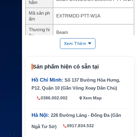
hẩm
Mã sản ph
EXTRMDD-PTT-W1A
ẩm
Thương hi
Beam
ệu
Xem Thêm
Loại thiết b
Bộ DriveDOCK Extreme Wireless Pus
ị
h-To-Talk
Nền tảng
Iridium Extreme PTT
Sản phẩm hiện có sẵn tại
sử dụng
Tính năng
PTT không dây, docking, sạc, handsfr
Hồ Chí Minh:
Số 137 Đường Hòa Hưng,
chính
ee, GPS, tracking, SOS
P12, Quận 10 (Gần Vòng Xoay Dân Chủ)
Môi trườn
0386.002.002
Xem Map
Xe chuyên dụng, tàu biển, cứu hộ, côn
g ứng dụn
g trường, vận hành vùng xa
g
Hà Nội:
226 Đường Láng - Đống Đa (Gần
Đặc điểm
Handset không dây, loa micro chuyên
handset
dụng, chuẩn IP55 theo cấu hình
0917.834.532
Ngã Tư Sở)