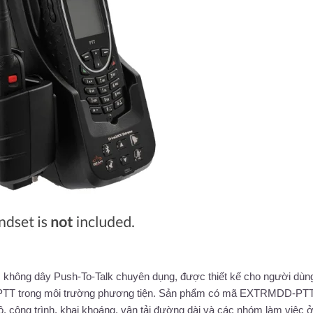
hông dây Push-To-Talk chuyên dụng, được thiết kế cho người dùn
eme PTT trong môi trường phương tiện. Sản phẩm có mã EXTRMDD-PTT
, công trình, khai khoáng, vận tải đường dài và các nhóm làm việc 