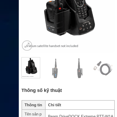
Thông số kỹ thuật
Thông tin
Chi tiết
Tên sản p
Beam DriveDOCK Extreme PTT-W1A