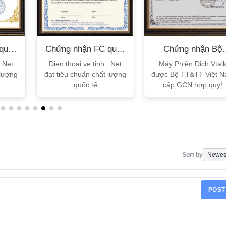
quốc
Chứng nhận FC quốc
Chứng nhận Bộ
tế
TT&TT
. Net
Dien thoai ve tinh . Net
Máy Phiên Dịch Vtal
 lượng
đạt tiêu chuẩn chất lượng
được Bộ TT&TT Việt 
quốc tế
cấp GCN hợp quy!
Sort by
POST