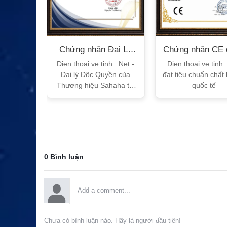
n Bộ
Chứng nhận Đại Lý
Chứng nhận CE 
T
Sahaha
tế
h Vtalk
Dien thoai ve tinh . Net -
Dien thoai ve tinh 
Việt Nam
Đại lý Độc Quyền của
đạt tiêu chuẩn chất
 quy!
Thương hiệu Sahaha tại
quốc tế
Việt Nam
0 Bình luận
Chưa có bình luận nào. Hãy là người đầu tiên!