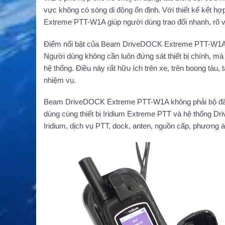
vực không có sóng di động ổn định. Với thiết kế kế
Extreme PTT-W1A giúp người dùng trao đổi nhanh, rõ và
Điểm nổi bật của Beam DriveDOCK Extreme PTT-W1A là k
Người dùng không cần luôn đứng sát thiết bị chính, mà
hệ thống. Điều này rất hữu ích trên xe, trên boong tàu,
nhiệm vụ.
Beam DriveDOCK Extreme PTT-W1A không phải bộ đàm d
dùng cùng thiết bị Iridium Extreme PTT và hệ thống D
Iridium, dịch vụ PTT, dock, anten, nguồn cấp, phương á