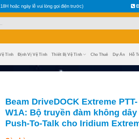
 18H hoặc ngày lễ vui lòng gọi điện trước)
Đ
Vệ Tinh
Định Vị Vệ Tinh
Thiết Bị Vệ Tinh
Cho Thuê
Dự Án
Hỗ T
Beam DriveDOCK Extreme PTT-
W1A: Bộ truyền đàm không dây
Push-To-Talk cho Iridium Extre