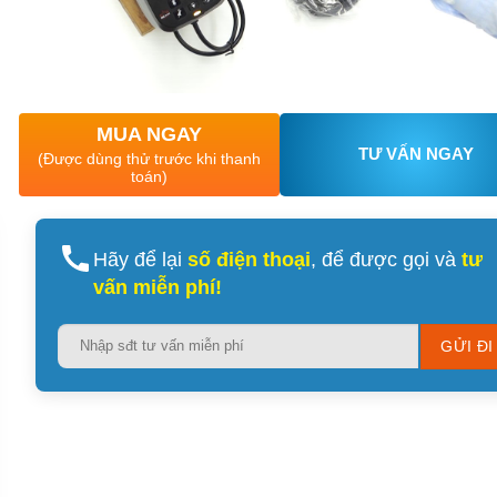
MUA NGAY
TƯ VẤN NGAY
(Được dùng thử trước khi thanh
toán)
Hãy để lại
số điện thoại
, để được gọi và
tư
vấn miễn phí!
Please
leave
this
field
empty.