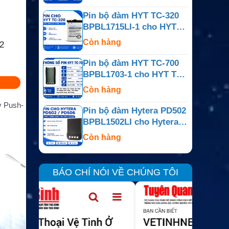
Pin bộ đàm HYT TC-320
BPBL1715LI-1 cho HYT
TC-320
Còn hàng
2
Pin bộ đàm HYT TC-700
BPBL1703-1 cho HYT TC-
700
Còn hàng
y Push-
Pin bộ đàm Hytera PD502
BPBL1502LI cho Hytera
PD502 / PD506
Còn hàng
BÁO CHÍ NÓI VỀ CHÚNG TÔI