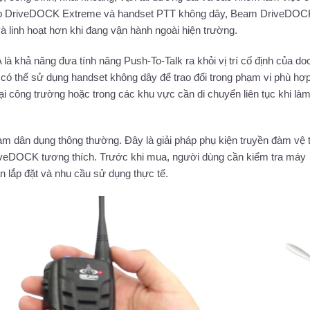
t hợp DriveDOCK Extreme và handset PTT không dây, Beam DriveDOC
 linh hoạt hơn khi đang vận hành ngoài hiện trường.
hả năng đưa tính năng Push-To-Talk ra khỏi vị trí cố định của do
 có thể sử dụng handset không dây để trao đổi trong phạm vi phù hợ
 tại công trường hoặc trong các khu vực cần di chuyển liên tục khi là
ân dụng thông thường. Đây là giải pháp phụ kiện truyền đàm vệ t
riveDOCK tương thích. Trước khi mua, người dùng cần kiểm tra máy
n lắp đặt và nhu cầu sử dụng thực tế.