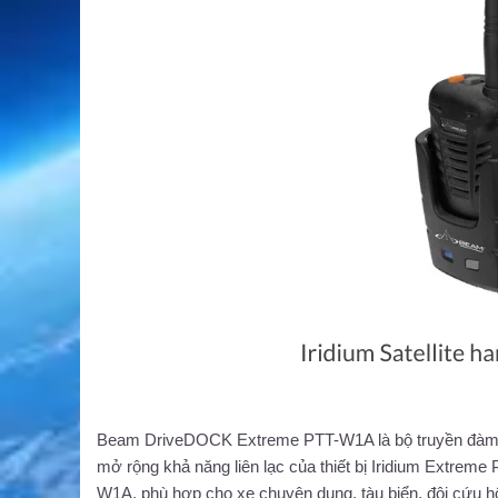
Beam DriveDOCK Extreme PTT-W1A là bộ truyền đàm k
mở rộng khả năng liên lạc của thiết bị Iridium Extr
W1A, phù hợp cho xe chuyên dụng, tàu biển, đội cứu hộ