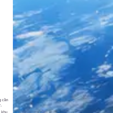
g cần
-
ở khu