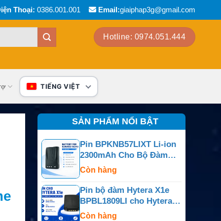
iện Thoại:
0386.001.001
Email:
giaiphap3g@gmail.com
Hotline: 0974.051.444
rợ
TIẾNG VIỆT
SẢN PHẨM NỔI BẬT
Pin BPKNB57LIXT Li-ion
2300mAh Cho Bộ Đàm
Kenwood TK-2140 Và NX
Còn hàng
Series
Pin bộ đàm Hytera X1e
me
BPBL1809LI cho Hytera
X1e
Còn hàng