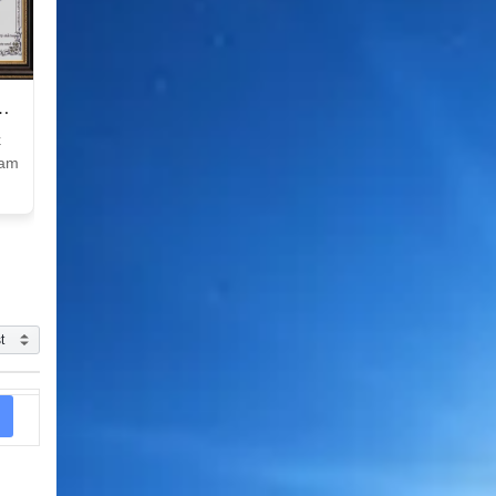
k
Nam