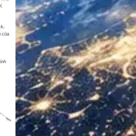
K
ck.
p của
m
inh