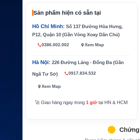
ộng
Sản phẩm hiện có sẵn tại
Phân cực
RHCP
VSWR
<2:1
Hồ Chí Minh:
Số 137 Đường Hòa Hưng,
P12, Quận 10 (Gần Vòng Xoay Dân Chủ)
Trở kháng
50 Ohm
0386.002.002
Xem Map
Đường kính khoảng 8.7cm, cao kh
Kích thước
oảng 10cm
Hà Nội:
226 Đường Láng - Đống Đa (Gần
Nhiệt độ hoạt
-40°C đến +85°C
động
0917.834.532
Ngã Tư Sở)
Xem Map
🚀 Giao hàng ngay trong
1 giờ
tại HN & HCM
Chứng 