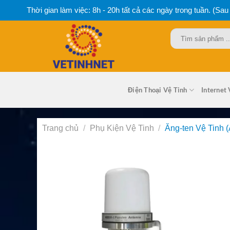
Bỏ
Thời gian làm việc: 8h - 20h tất cả các ngày trong tuần. (Sau
qua
nội
Tìm
dung
kiếm:
Điện Thoại Vệ Tinh
Internet 
Trang chủ
/
Phụ Kiện Vệ Tinh
/
Ăng-ten Vệ Tinh (