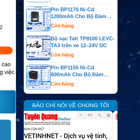
Pin BP1170 Ni-Cd
1200mAh Cho Bộ Đàm
M/A-COM Monogram
Còn hàng
2
Bộ sạc Tait TP9100 LEVC-
TA3 trên xe 12–24V DC
Còn hàng
 cao
Pin BP1155 Ni-Cd
g việc
600mAh Cho Bộ Đàm
M/A-COM Monogram
Còn hàng
BÁO CHÍ NÓI VỀ CHÚNG TÔI