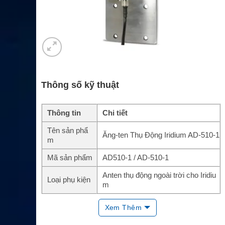
Thông số kỹ thuật
Thông tin
Chi tiết
Tên sản phẩ
Ăng-ten Thụ Động Iridium AD-510-1
m
Mã sản phẩm
AD510-1 / AD-510-1
Anten thụ động ngoài trời cho Iridiu
Loại phụ kiện
m
Mạng vệ tinh
Iridium
Xem Thêm
Tần số hoạt đ
1610–1630MHz