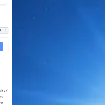
ết kế
en
ợp