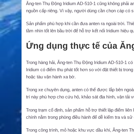
Ăng-ten Thụ Động Iridium AD-510-1 cũng không phải a
nguồn cấp riêng. Vì vậy, người dùng cần chọn cáp có s
Sản phẩm phù hợp khi cần đưa anten ra ngoài trời. Thiết
tầm nhìn tốt lên bầu trời để hỗ trợ kết nối Iridium hiệu 
Ứng dụng thực tế của Ăng
Trong hàng hải, Ăng-ten Thụ Động Iridium AD-510-1 có th
Iridium có điểm thu phát tốt hơn so với đặt thiết bị tro
hoặc tàu vận hành xa bờ.
Trong xe chuyên dụng, anten có thể được lắp bên ngoài
trí này phù hợp cho cứu hộ, khảo sát địa hình, vận tải
Trong trạm cố định, sản phẩm hỗ trợ thiết lập điểm liên lạ
chính nằm trong phòng điều hành để dễ kiểm tra và sử
Trong công trình, mỏ hoặc khu vực dầu khí, Ăng-ten Thụ