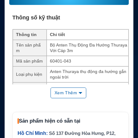
Thông số kỹ thuật
Thông tin
Chi tiết
Tên sản phẩ
Bộ Anten Thụ Động Đa Hướng Thuraya
m
Với Cáp 3m
Mã sản phẩm
60401-043
Anten Thuraya thụ động đa hướng gắn
Loại phụ kiện
ngoài trời
Thiết bị tương
Thuraya X5-Touch, XT, XT-LITE, XT-PR
Xem Thêm
thích
O, XT-PRO DUAL, SatSleeve
Cáp đi kèm
Cáp LTR195 dài 3m và adapter
Tần số
1525–1660.5 MHz
Sản phẩm hiện có sẵn tại
Gain và trở kh
4 dBic, 50 ohm
áng
Hồ Chí Minh:
Số 137 Đường Hòa Hưng, P12,