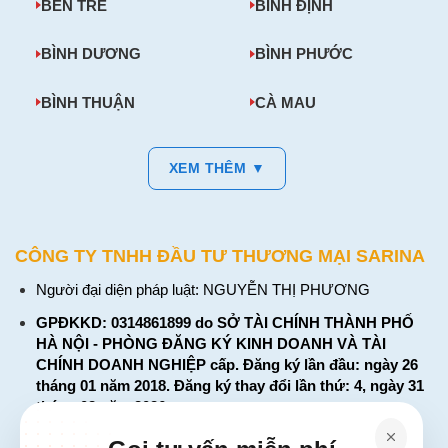
BẾN TRE
BÌNH ĐỊNH
BÌNH DƯƠNG
BÌNH PHƯỚC
BÌNH THUẬN
CÀ MAU
XEM THÊM ▼
CÔNG TY TNHH ĐẦU TƯ THƯƠNG MẠI SARINA
Người đại diện pháp luật: NGUYỄN THỊ PHƯƠNG
GPĐKKD: 0314861899 do SỞ TÀI CHÍNH THÀNH PHỐ
HÀ NỘI - PHÒNG ĐĂNG KÝ KINH DOANH VÀ TÀI
CHÍNH DOANH NGHIỆP cấp. Đăng ký lần đầu: ngày 26
tháng 01 năm 2018. Đăng ký thay đổi lần thứ: 4, ngày 31
tháng 03 năm 2026
226 Đường Láng, Đống Đa, Hà Nội