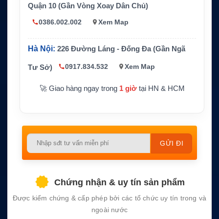
Gắn nam châm trên nóc xe hoặc bề mặ
Quận 10 (Gần Vòng Xoay Dân Chủ)
Kiểu lắp
t thép
0386.002.002
Xem Map
Kích thước và
Đường kính 111mm, cao trên mái 36.5
trọng lượng
mm, 170g
Hà Nội:
226 Đường Láng - Đống Đa (Gần Ngã
IP66, nhiệt độ hoạt động -40°C đến +7
Chuẩn bảo vệ
0°C
0917.834.532
Xem Map
Tư Sở)
🚀 Giao hàng ngay trong
1 giờ
tại HN & HCM
Please
leave
this
field
Chứng nhận & uy tín sản phẩm
empty.
Được kiểm chứng & cấp phép bởi các tổ chức uy tín trong và
ngoài nước