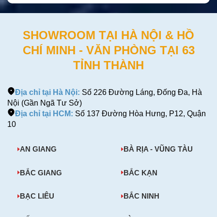
SHOWROOM TẠI HÀ NỘI & HỒ
CHÍ MINH - VĂN PHÒNG TẠI 63
TỈNH THÀNH
Địa chỉ tại Hà Nội:
Số 226 Đường Láng, Đống Đa, Hà
Nội (Gần Ngã Tư Sở)
Địa chỉ tại HCM:
Số 137 Đường Hòa Hưng, P12, Quận
10
AN GIANG
BÀ RỊA - VŨNG TÀU
BẮC GIANG
BẮC KẠN
BẠC LIÊU
BẮC NINH