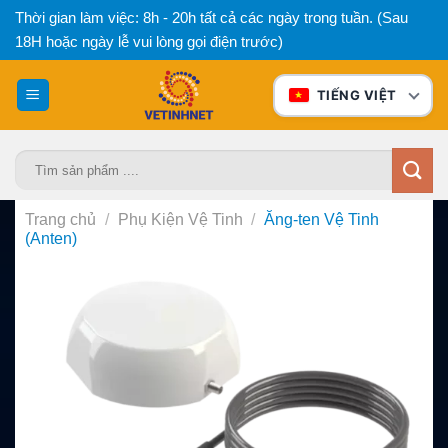
Bỏ
Thời gian làm việc: 8h - 20h tất cả các ngày trong tuần. (Sau
qua
18H hoặc ngày lễ vui lòng gọi điện trước)
nội
dung
TIẾNG VIỆT
Tìm
kiếm:
Trang chủ
/
Phụ Kiện Vệ Tinh
/
Ăng-ten Vệ Tinh
(Anten)