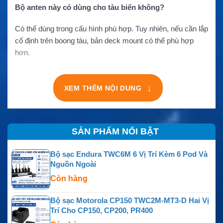
Bộ anten này có dùng cho tàu biển không?
Có thể dùng trong cấu hình phù hợp. Tuy nhiên, nếu cần lắp
cố định trên boong tàu, bản deck mount có thể phù hợp
hơn.
↓
XEM THÊM NỘI DUNG
SẢN PHẨM NỔI BẬT
Bộ sạc Endura TWC6M 6 Vị Trí Kèm 6 Pod Và
Nguồn Ngoài
Còn hàng
Bộ sạc Motorola CP150 TWC2M-MT3-D Hai Vị
Trí Cho CP150, CP200, PR400