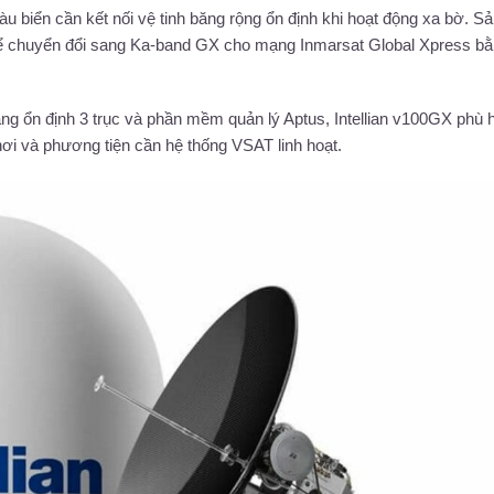
u biển cần kết nối vệ tinh băng rộng ổn định khi hoạt động xa bờ. S
hể chuyển đổi sang Ka-band GX cho mạng Inmarsat Global Xpress bằ
 tảng ổn định 3 trục và phần mềm quản lý Aptus, Intellian v100GX phù
hơi và phương tiện cần hệ thống VSAT linh hoạt.