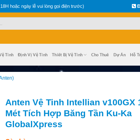
 18H hoặc ngày lễ vui lòng gọi điện trước)
Đ
Vệ Tinh
Định Vị Vệ Tinh
Thiết Bị Vệ Tinh
Cho Thuê
Dự Án
Hỗ T
Anten)
Anten Vệ Tinh Intellian v100GX 
Mét Tích Hợp Băng Tần Ku-Ka
GlobalXpress