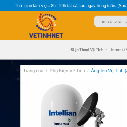
Bỏ
Thời gian làm việc: 8h - 20h tất cả các ngày trong tuần. (Sau
qua
nội
Tìm
dung
kiếm:
Điện Thoại Vệ Tinh
Internet 
Trang chủ
/
Phụ Kiện Vệ Tinh
/
Ăng-ten Vệ Tinh (