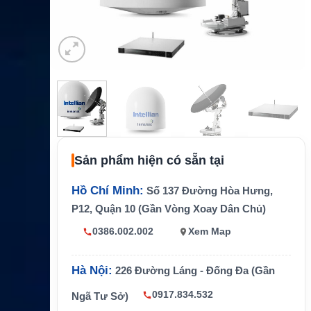
Sản phẩm hiện có sẵn tại
Hồ Chí Minh:
Số 137 Đường Hòa Hưng,
P12, Quận 10 (Gần Vòng Xoay Dân Chủ)
0386.002.002
Xem Map
Hà Nội:
226 Đường Láng - Đống Đa (Gần
0917.834.532
Ngã Tư Sở)