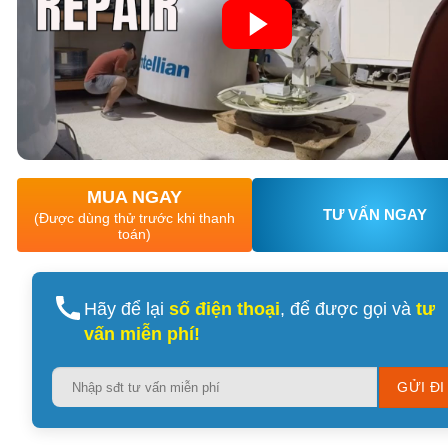
XEM CHI TIẾT
XEM CHI TIẾT
MUA NGAY
TƯ VẤN NGAY
(Được dùng thử trước khi thanh
toán)
Hãy để lại
số điện thoại
, để được gọi và
tư
vấn miễn phí!
Please
leave
this