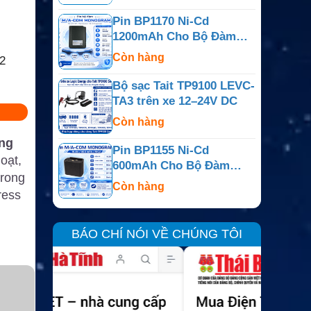
Pin BP1170 Ni-Cd
1200mAh Cho Bộ Đàm
M/A-COM Monogram
Còn hàng
2
Bộ sạc Tait TP9100 LEVC-
TA3 trên xe 12–24V DC
Còn hàng
ăng
Pin BP1155 Ni-Cd
oạt,
600mAh Cho Bộ Đàm
trong
M/A-COM Monogram
Còn hàng
ress
BÁO CHÍ NÓI VỀ CHÚNG TÔI