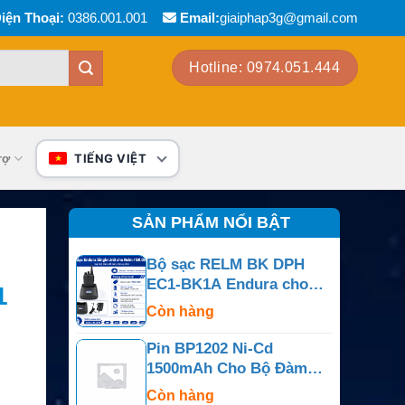
iện Thoại:
0386.001.001
Email:
giaiphap3g@gmail.com
Hotline: 0974.051.444
rợ
TIẾNG VIỆT
SẢN PHẨM NỔI BẬT
Bộ sạc RELM BK DPH
EC1-BK1A Endura cho
1
NiCd, NiMH, Li-Ion, LiPo
Còn hàng
Pin BP1202 Ni-Cd
1500mAh Cho Bộ Đàm
M/A-COM Panther 500P
Còn hàng