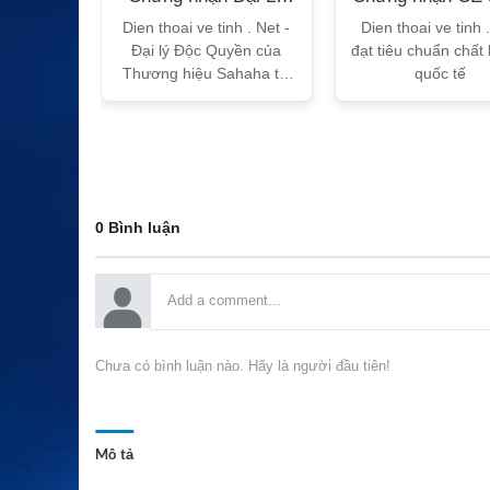
T
Sahaha
tế
h Vtalk
Dien thoai ve tinh . Net -
Dien thoai ve tinh 
Việt Nam
Đại lý Độc Quyền của
đạt tiêu chuẩn chất
 quy!
Thương hiệu Sahaha tại
quốc tế
Việt Nam
0 Bình luận
Chưa có bình luận nào. Hãy là người đầu tiên!
Mô tả