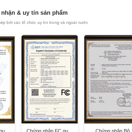
field
empty.
nhận & uy tín sản phẩm
p bởi các tổ chức uy tín trong và ngoài nước
quốc
Chứng nhận FC quốc
Chứng nhận Bộ