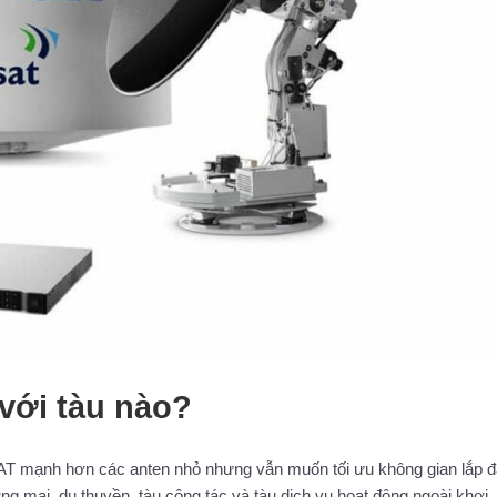
với tàu nào?
SAT mạnh hơn các anten nhỏ nhưng vẫn muốn tối ưu không gian lắp đ
ng mại, du thuyền, tàu công tác và tàu dịch vụ hoạt động ngoài khơi.