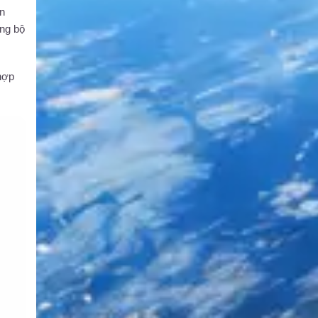
ản
ng bộ
 hợp