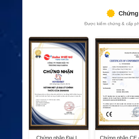
Chứng 
Được kiểm chứng & cấp phé
n Bộ
Chứng nhận Đại Lý
Chứng nhận CE 