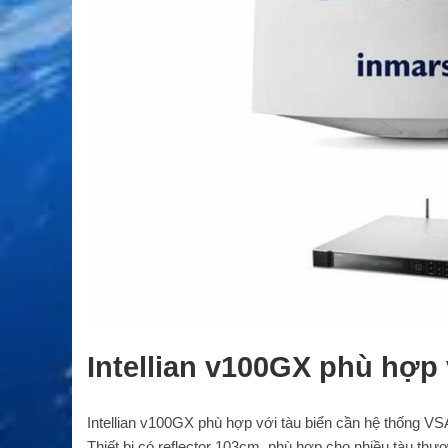
Intellian v100GX phù hợp 
Intellian v100GX phù hợp với tàu biển cần hệ thống V
Thiết bị có reflector 103cm, phù hợp cho nhiều tàu thươ