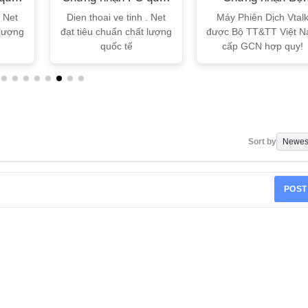
tế
TT&TT
. Net
Dien thoai ve tinh . Net
Máy Phiên Dịch Vtal
 lượng
đạt tiêu chuẩn chất lượng
được Bộ TT&TT Việt 
quốc tế
cấp GCN hợp quy!
Sort by
POST