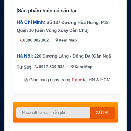
Đầu nối
TNC Female
Sản phẩm hiện có sẵn tại
Nguồn bias box
9–36V DC
Hồ Chí Minh:
Số 137 Đường Hòa Hưng, P12,
Kích thước và trọng l
Quận 10 (Gần Vòng Xoay Dân Chủ)
208.53mm x 142.49mm, 0.51kg
ượng anten
0386.002.002
Xem Map
IPX7, cần dùng cáp Beam Active
Chuẩn bảo vệ
Antenna phù hợp
Hà Nội:
226 Đường Láng - Đống Đa (Gần Ngã
0917.834.532
Xem Map
Tư Sở)
🚀 Giao hàng ngay trong
1 giờ
tại HN & HCM
Please
leave
this