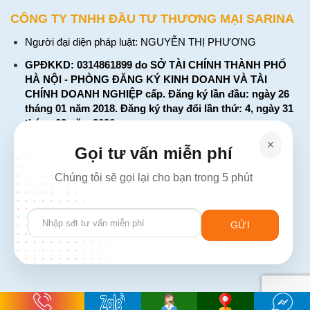
CÔNG TY TNHH ĐẦU TƯ THƯƠNG MẠI SARINA
Người đại diện pháp luật: NGUYỄN THỊ PHƯƠNG
GPĐKKD: 0314861899 do SỞ TÀI CHÍNH THÀNH PHỐ
HÀ NỘI - PHÒNG ĐĂNG KÝ KINH DOANH VÀ TÀI
CHÍNH DOANH NGHIỆP cấp. Đăng ký lần đầu: ngày 26
tháng 01 năm 2018. Đăng ký thay đổi lần thứ: 4, ngày 31
tháng 03 năm 2026
226 Đường Láng, Đống Đa, Hà Nội
Gọi tư vấn miễn phí
137 Đường Hòa Hưng, Phường 12, Quận 10, TP. Hồ Chí
Chúng tôi sẽ gọi lại cho bạn trong 5 phút
Minh
Hotline: 1900 2106 - 0386 001 001
Please
Email:
Giaiphap3g@gmail.com
leave
this
field
empty.