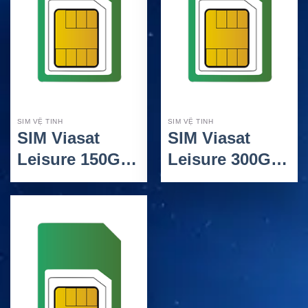
SIM VỆ TINH
SIM VỆ TINH
SIM Viasat
SIM Viasat
Leisure 150GB
Leisure 300GB
– Gói internet
– Gói internet
vệ tinh cho
vệ tinh cho
nhóm nhỏ 5
nhóm 10 người
người