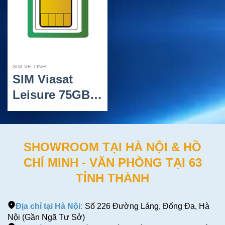
SIM VỆ TINH
SIM Viasat
Leisure 75GB –
Gói internet vệ
tinh cho cá
nhân và nhóm
SHOWROOM TẠI HÀ NỘI & HỒ
3 người
CHÍ MINH - VĂN PHÒNG TẠI 63
TỈNH THÀNH
Địa chỉ tại Hà Nội:
Số 226 Đường Láng, Đống Đa, Hà
Nội (Gần Ngã Tư Sở)