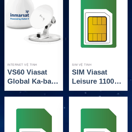
INTERNET VỆ TINH
SIM VỆ TINH
VS60 Viasat
SIM Viasat
Global Ka-band
Leisure 1100GB
– Terminal
– Gói internet
VSAT Hàng Hải
vệ tinh cho du
Ka-band 65cm
thuyền và
nhóm 25 người