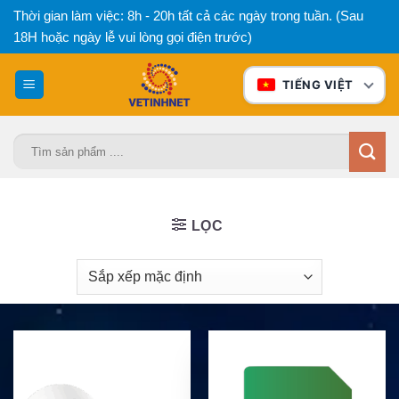
Bỏ
Thời gian làm việc: 8h - 20h tất cả các ngày trong tuần. (Sau
qua
18H hoặc ngày lễ vui lòng gọi điện trước)
nội
dung
TIẾNG VIỆT
Tìm
kiếm:
LỌC