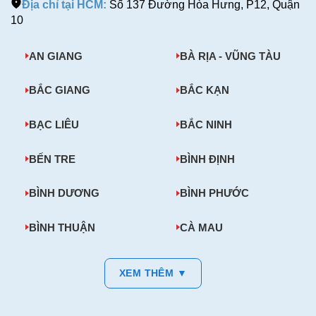
Địa chỉ tại HCM:
Số 137 Đường Hòa Hưng, P12, Quận
10
AN GIANG
BÀ RỊA - VŨNG TÀU
BẮC GIANG
BẮC KẠN
BẠC LIÊU
BẮC NINH
BẾN TRE
BÌNH ĐỊNH
BÌNH DƯƠNG
BÌNH PHƯỚC
BÌNH THUẬN
CÀ MAU
XEM THÊM ▼