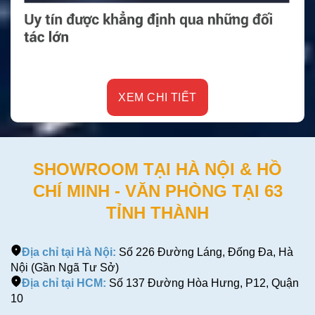
XEM CHI TIẾT
X
SHOWROOM TẠI HÀ NỘI & HỒ
CHÍ MINH - VĂN PHÒNG TẠI 63
TỈNH THÀNH
Địa chỉ tại Hà Nội:
Số 226 Đường Láng, Đống Đa, Hà
Nội (Gần Ngã Tư Sở)
Địa chỉ tại HCM:
Số 137 Đường Hòa Hưng, P12, Quận
10