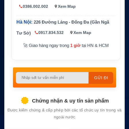
i đa
0386.002.002
Xem Map
Dữ liệu b
Unlimited data theo gói tham chiếu
ao gồm
Hà Nội:
226 Đường Láng - Đống Đa (Gần Ngã
Chu kỳ t
hanh toá
Hàng tháng
0917.834.532
Xem Map
Tư Sở)
n
🚀 Giao hàng ngay trong
1 giờ
tại HN & HCM
Thời hạn
12 tháng
tối thiểu
Thiết bị t
ương thí
Hệ thống internet vệ tinh Viasat phù hợp
ch
Please
leave
this
field
Chứng nhận & uy tín sản phẩm
empty.
Được kiểm chứng & cấp phép bởi các tổ chức uy tín trong và
ngoài nước