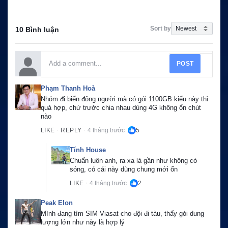
Sort by
10 Bình luận
POST
Phạm Thanh Hoà
Nhóm đi biển đông người mà có gói 1100GB kiểu này thì 
quá hợp, chứ trước chia nhau dùng 4G không ổn chút 
nào
LIKE
REPLY
4 tháng trước
5
·
·
Tính House
Chuẩn luôn anh, ra xa là gần như không có 
sóng, có cái này dùng chung mới ổn
LIKE
4 tháng trước
2
·
Peak Elon
Mình đang tìm SIM Viasat cho đội đi tàu, thấy gói dung 
lượng lớn như này là hợp lý