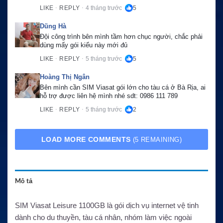
LIKE
REPLY
4 tháng trước
5
·
·
Dũng Hà
Đội công trình bên mình tầm hơn chục người, chắc phải 
dùng mấy gói kiểu này mới đủ
LIKE
REPLY
5 tháng trước
5
·
·
Hoàng Thị Ngân
Bên mình cần SIM Viasat gói lớn cho tàu cá ở Bà Rịa, ai 
hỗ trợ được liên hệ mình nhé sdt: 0986 111 789
LIKE
REPLY
5 tháng trước
2
·
·
LOAD MORE COMMENTS
(5 REMAINING)
Mô tả
SIM Viasat Leisure 1100GB là gói dịch vụ internet vệ tinh
dành cho du thuyền, tàu cá nhân, nhóm làm việc ngoài