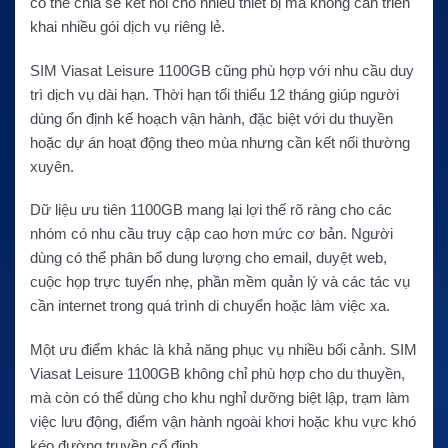
có thể chia sẻ kết nối cho nhiều thiết bị mà không cần triển
khai nhiều gói dịch vụ riêng lẻ.
SIM Viasat Leisure 1100GB cũng phù hợp với nhu cầu duy
trì dịch vụ dài hạn. Thời hạn tối thiểu 12 tháng giúp người
dùng ổn định kế hoạch vận hành, đặc biệt với du thuyền
hoặc dự án hoạt động theo mùa nhưng cần kết nối thường
xuyên.
Dữ liệu ưu tiên 1100GB mang lại lợi thế rõ ràng cho các
nhóm có nhu cầu truy cập cao hơn mức cơ bản. Người
dùng có thể phân bổ dung lượng cho email, duyệt web,
cuộc họp trực tuyến nhẹ, phần mềm quản lý và các tác vụ
cần internet trong quá trình di chuyển hoặc làm việc xa.
Một ưu điểm khác là khả năng phục vụ nhiều bối cảnh. SIM
Viasat Leisure 1100GB không chỉ phù hợp cho du thuyền,
mà còn có thể dùng cho khu nghỉ dưỡng biệt lập, trạm làm
việc lưu động, điểm vận hành ngoài khơi hoặc khu vực khó
kéo đường truyền cố định.