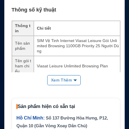
Thông số kỹ thuật
Thông t
Chi tiết
in
SIM Vệ Tinh Internet Viasat Leisure Gói Unli
Tên sản
mited Browsing 1100GB Priority 25 Người Dù
phẩm
ng
Tên gói t
ham chi
Viasat Leisure Unlimited Browsing Plan
ếu
Xem Thêm
SKU
VS-LS-UNL-1100
Loại dịch
Internet vệ tinh
vụ
Dữ liệu
Sản phẩm hiện có sẵn tại
1100GB
ưu tiên
Hồ Chí Minh:
Số 137 Đường Hòa Hưng, P12,
Số ngườ
Quận 10 (Gần Vòng Xoay Dân Chủ)
i dùng tố
25 người