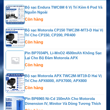
Bộ sạc Endura TWC6M 6 Vị Trí Kèm 6 Pod Và
Nguồn Ngoài
Còn hàng
Bộ sạc Motorola CP150 TWC2M-MT3-D Hai Vị
Trí Cho CP150, CP200, PR400
Còn hàng
Pin BP7034PL Li-MnO2 4500mAh Không Sạc
Lại Cho Bộ Đàm Motorola APX
Còn hàng
Bộ sạc Motorola APX TWC2M-MT19-D Hai Vị
Trí Cho APX6000, APX7000, APX800
Còn hàng
Pin BP6965 Ni-Cd 150mAh Cho Motorola
Dimension IV, Minitor Và Dòng Tương Thích