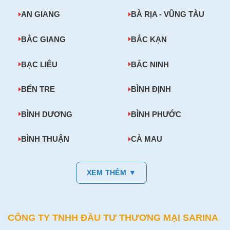
AN GIANG
BÀ RỊA - VŨNG TÀU
BẮC GIANG
BẮC KẠN
BẠC LIÊU
BẮC NINH
BẾN TRE
BÌNH ĐỊNH
BÌNH DƯƠNG
BÌNH PHƯỚC
BÌNH THUẬN
CÀ MAU
XEM THÊM ▼
CÔNG TY TNHH ĐẦU TƯ THƯƠNG MẠI SARINA