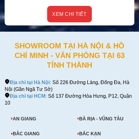
XEM CHI TIẾT
SHOWROOM TẠI HÀ NỘI & HỒ
CHÍ MINH - VĂN PHÒNG TẠI 63
TỈNH THÀNH
Địa chỉ tại Hà Nội:
Số 226 Đường Láng, Đống Đa, Hà
Nội (Gần Ngã Tư Sở)
Địa chỉ tại HCM:
Số 137 Đường Hòa Hưng, P12, Quận
10
AN GIANG
BÀ RỊA - VŨNG TÀU
BẮC GIANG
BẮC KẠN