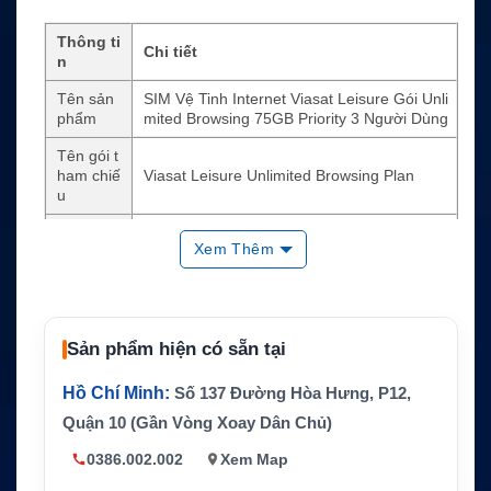
Thông ti
Chi tiết
n
Tên sản
SIM Vệ Tinh Internet Viasat Leisure Gói Unli
phẩm
mited Browsing 75GB Priority 3 Người Dùng
Tên gói t
ham chiế
Viasat Leisure Unlimited Browsing Plan
u
SKU
VS-LS-UNL-75
Xem Thêm
Loại dịch
Internet vệ tinh
vụ
Mạng dịc
Viasat
h vụ
Sản phẩm hiện có sẵn tại
Dữ liệu ư
Hồ Chí Minh:
Số 137 Đường Hòa Hưng, P12,
75GB
u tiên
Quận 10 (Gần Vòng Xoay Dân Chủ)
Số người
0386.002.002
Xem Map
dùng tối
3 người
đa