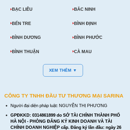
BẠC LIÊU
BẮC NINH
BẾN TRE
BÌNH ĐỊNH
BÌNH DƯƠNG
BÌNH PHƯỚC
BÌNH THUẬN
CÀ MAU
XEM THÊM ▼
CÔNG TY TNHH ĐẦU TƯ THƯƠNG MẠI SARINA
Người đại diện pháp luật: NGUYỄN THỊ PHƯƠNG
GPĐKKD: 0314861899 do SỞ TÀI CHÍNH THÀNH PHỐ
HÀ NỘI - PHÒNG ĐĂNG KÝ KINH DOANH VÀ TÀI
CHÍNH DOANH NGHIỆP cấp. Đăng ký lần đầu: ngày 26