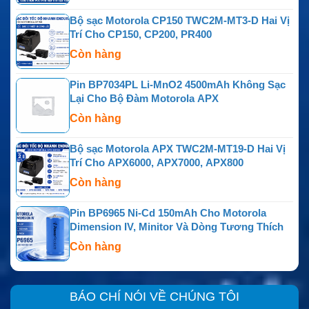
Bộ sạc Motorola CP150 TWC2M-MT3-D Hai Vị
Trí Cho CP150, CP200, PR400
Còn hàng
Pin BP7034PL Li-MnO2 4500mAh Không Sạc
Lại Cho Bộ Đàm Motorola APX
Còn hàng
Bộ sạc Motorola APX TWC2M-MT19-D Hai Vị
Trí Cho APX6000, APX7000, APX800
Còn hàng
Pin BP6965 Ni-Cd 150mAh Cho Motorola
Dimension IV, Minitor Và Dòng Tương Thích
Còn hàng
BÁO CHÍ NÓI VỀ CHÚNG TÔI