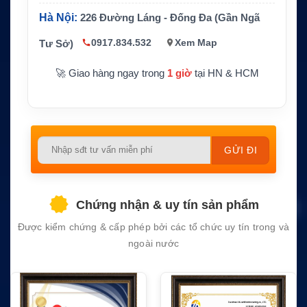
Dữ liệu b
Hà Nội:
226 Đường Láng - Đống Đa (Gần Ngã
Unlimited data theo gói tham chiếu
ao gồm
0917.834.532
Xem Map
Tư Sở)
Thời hạn
12 tháng
tối thiểu
🚀 Giao hàng ngay trong
1 giờ
tại HN & HCM
Thiết bị t
ương thí
Hệ thống internet vệ tinh Viasat phù hợp
ch
Please
leave
this
field
Chứng nhận & uy tín sản phẩm
empty.
Được kiểm chứng & cấp phép bởi các tổ chức uy tín trong và
ngoài nước