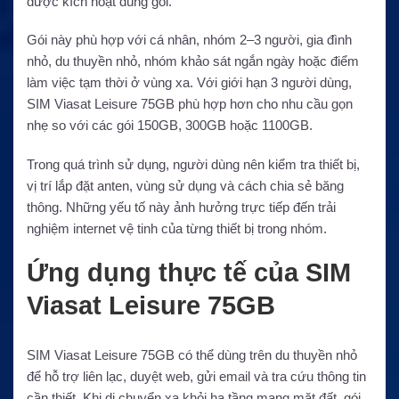
được kích hoạt đúng gói.
Gói này phù hợp với cá nhân, nhóm 2–3 người, gia đình
nhỏ, du thuyền nhỏ, nhóm khảo sát ngắn ngày hoặc điểm
làm việc tạm thời ở vùng xa. Với giới hạn 3 người dùng,
SIM Viasat Leisure 75GB phù hợp hơn cho nhu cầu gọn
nhẹ so với các gói 150GB, 300GB hoặc 1100GB.
Trong quá trình sử dụng, người dùng nên kiểm tra thiết bị,
vị trí lắp đặt anten, vùng sử dụng và cách chia sẻ băng
thông. Những yếu tố này ảnh hưởng trực tiếp đến trải
nghiệm internet vệ tinh của từng thiết bị trong nhóm.
Ứng dụng thực tế của SIM
Viasat Leisure 75GB
SIM Viasat Leisure 75GB có thể dùng trên du thuyền nhỏ
để hỗ trợ liên lạc, duyệt web, gửi email và tra cứu thông tin
cần thiết. Khi di chuyển xa khỏi hạ tầng mạng mặt đất, gói