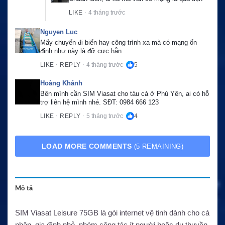
LIKE
4 tháng trước
·
Nguyen Luc
Mấy chuyến đi biển hay công trình xa mà có mạng ổn 
định như này là đỡ cực hẳn
LIKE
REPLY
4 tháng trước
5
·
·
Hoàng Khánh
Bên mình cần SIM Viasat cho tàu cá ở Phú Yên, ai có hỗ 
trợ liên hệ mình nhé. SĐT: 0984 666 123
LIKE
REPLY
5 tháng trước
4
·
·
LOAD MORE COMMENTS
(5 REMAINING)
Mô tả
SIM Viasat Leisure 75GB là gói internet vệ tinh dành cho cá
nhân, gia đình nhỏ, nhóm công tác ít người hoặc du thuyền