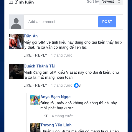
Sort by
11 Bình luận
POST
Trần Ân
Mấy gói SIM vệ tinh kiểu này dùng cho tàu biển thấy hợp 
lý thật, ra xa vẫn có mạng để liên lạc
LIKE
REPLY
4 tháng trước
·
·
Quách Thành Tài
Mình đang tìm SIM kiểu Viasat này cho đội đi biển, chứ 
ra xa là mất mạng hoàn toàn
LIKE
REPLY
4 tháng trước
3
·
·
Anya Bạch Ngọc
Đúng rồi, mấy chỗ không có sóng thì cái này 
mới phát huy được
LIKE
4 tháng trước
·
Trương Yến Linh
Chuẩn luôn, đi xa mà vẫn có mạng là quá tiện