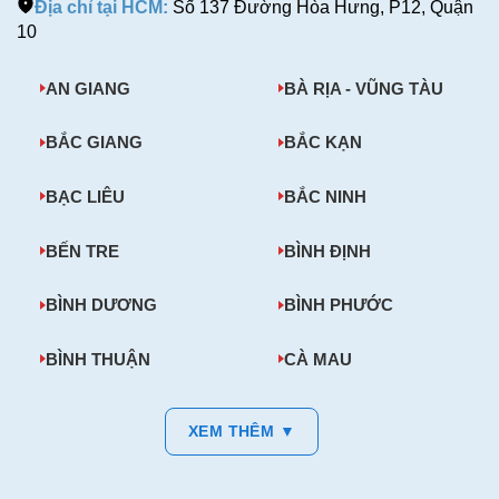
Địa chỉ tại HCM:
Số 137 Đường Hòa Hưng, P12, Quận
10
AN GIANG
BÀ RỊA - VŨNG TÀU
BẮC GIANG
BẮC KẠN
BẠC LIÊU
BẮC NINH
BẾN TRE
BÌNH ĐỊNH
BÌNH DƯƠNG
BÌNH PHƯỚC
BÌNH THUẬN
CÀ MAU
XEM THÊM ▼