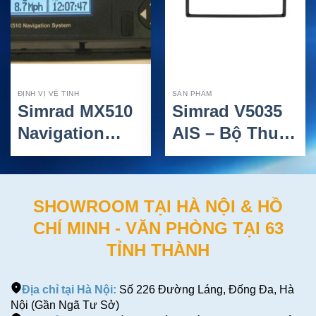
ĐỊNH VỊ VỆ TINH
SẢN PHẨM
Simrad MX510
Simrad V5035
Navigation
AIS – Bộ Thu
System – Hệ
Phát AIS Class
Thống Định Vị
A Cho Tàu
GPS/DGPS
SOLAS
SHOWROOM TẠI HÀ NỘI & HỒ
Hàng Hải
CHÍ MINH - VĂN PHÒNG TẠI 63
Chuyên Nghiệp
TỈNH THÀNH
Địa chỉ tại Hà Nội:
Số 226 Đường Láng, Đống Đa, Hà
Nội (Gần Ngã Tư Sở)