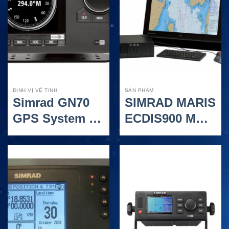
Cao Tốc
ĐỊNH VỊ VỆ TINH
SẢN PHẨM
Simrad GN70
SIMRAD MARIS
GPS System –
ECDIS900 MK5
Hệ thống định
– Hệ Thống Hải
vị GPS hàng
Đồ Điện Tử
hải chuẩn IMO
ECDIS Cho Tàu
SOLAS