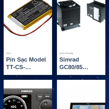
PIN
SẢN PHẨM
Pin Sạc Model
Simrad
TT-CS-
GC80/85
SMH350SL
Gyrocompass –
Simrad Cho Bộ
La Bàn Con
Đàm HS35
Quay Hàng Hải
IMO Cho Tàu
Biển Và Tàu