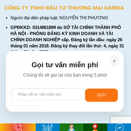
CÔNG TY TNHH ĐẦU TƯ THƯƠNG MẠI SARINA
Người đại diện pháp luật: NGUYỄN THỊ PHƯƠNG
GPĐKKD: 0314861899 do SỞ TÀI CHÍNH THÀNH PHỐ
HÀ NỘI - PHÒNG ĐĂNG KÝ KINH DOANH VÀ TÀI
CHÍNH DOANH NGHIỆP cấp. Đăng ký lần đầu: ngày 26
tháng 01 năm 2018. Đăng ký thay đổi lần thứ: 4, ngày 31
tháng 03 năm 2026
226 Đường Láng, Đống Đa, Hà Nội
Gọi tư vấn miễn phí
137 Đường Hòa Hưng, Phường 12, Quận 10, TP. Hồ Chí
Chúng tôi sẽ gọi lại cho bạn trong 5 phút
Minh
Hotline: 1900 2106 - 0386 001 001
Please
Email:
Giaiphap3g@gmail.com
leave
this
field
empty.