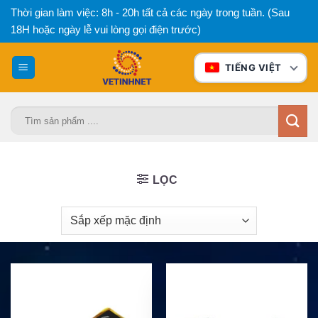
Bỏ
Thời gian làm việc: 8h - 20h tất cả các ngày trong tuần. (Sau
qua
18H hoặc ngày lễ vui lòng gọi điện trước)
nội
dung
TIẾNG VIỆT
Tìm
kiếm:
LỌC