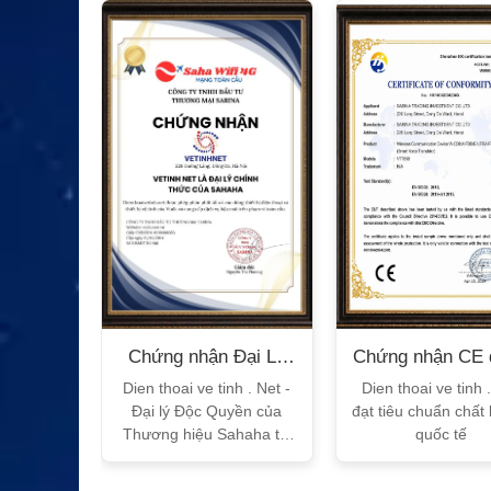
n Bộ
Chứng nhận Đại Lý
Chứng nhận CE 
T
Sahaha
tế
h Vtalk
Dien thoai ve tinh . Net -
Dien thoai ve tinh 
Việt Nam
Đại lý Độc Quyền của
đạt tiêu chuẩn chất
 quy!
Thương hiệu Sahaha tại
quốc tế
Việt Nam