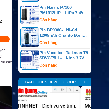
Pin Harris P7100
PM1912LIP – LiPo 7.4V
4100mAh
Còn hàng
2
Pin BP9360-1 Ni-Cd
1200mAh Cho Bộ Đàm
Motorola GP350
Còn hàng
uyên
Pin Vocollect Talkman T5
iệu
SBVCT5LI – Li-Ion 3.7V
t và các
5000mAh
Còn hàng
BÁO CHÍ NÓI VỀ CHÚNG TÔI