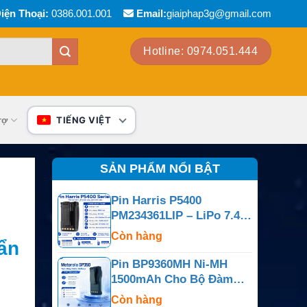
iện Thoại:
0386.001.001
Email:
giaiphap3g@gmail.com
Hotline: 0974.051.444
rợ
TIẾNG VIỆT
SẢN PHẨM NỔI BẬT
Pin Harris P5400
PM234361LIP – LiPo 7.4V
4100mAh
Còn hàng
ẩn
Pin BP9360MH Ni-MH
1500mAh Cho Bộ Đàm
Motorola GP350
Còn hàng