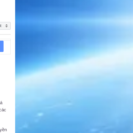
cá
 các
uyền