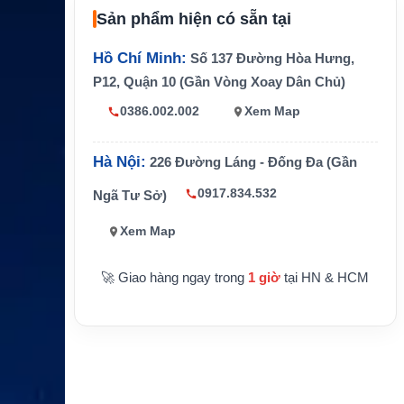
NMEA 0183
Hỗ trợ qua MX610JB
Sản phẩm hiện có sẵn tại
Position, Navigation, Heading, A
Tính năng nhanh
IS, MOB
Hồ Chí Minh:
Số 137 Đường Hòa Hưng,
P12, Quận 10 (Gần Vòng Xoay Dân Chủ)
Anten/cảm biến t
GS70, MX521A, MX525A/MX5
ương thích
B, HS80, MX575C
0386.002.002
Xem Map
Nguồn điện
10–24 VDC
Hà Nội:
226 Đường Láng - Đống Đa (Gần
Chống nước
IPX4
0917.834.532
Ngã Tư Sở)
Xem Map
🚀 Giao hàng ngay trong
1 giờ
tại HN & HCM