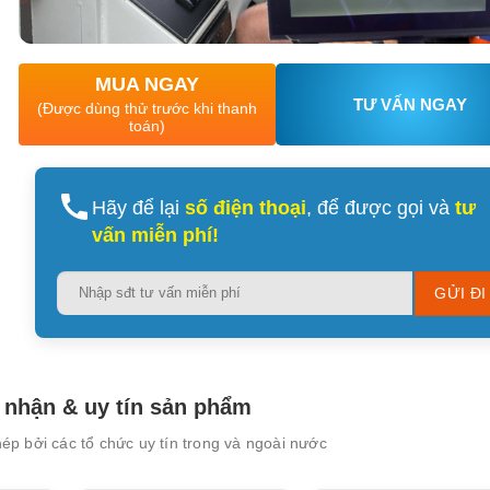
MUA NGAY
TƯ VẤN NGAY
(Được dùng thử trước khi thanh
toán)
XEM CHI TIẾT
XEM CHI TIẾT
Hãy để lại
số điện thoại
, để được gọi và
tư
vấn miễn phí!
Please
leave
this
field
empty.
nhận & uy tín sản phẩm
p bởi các tổ chức uy tín trong và ngoài nước