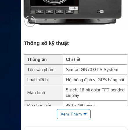
Thông số kỹ thuật
Thông tin
Chi tiết
Tên sản phẩm
Simrad GN70 GPS System
Loại thiết bị
Hệ thống định vị GPS hàng hải
5 inch, 16-bit color TFT bonded
Màn hình
display
Độ phân giải
480 x 480 pixels
Xem Thêm
NMEA 2000/SimNet, LAN Ether
Kết nối
net