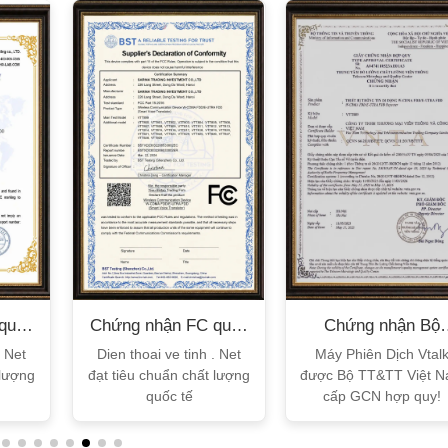
quốc
Chứng nhận FC quốc
Chứng nhận Bộ
tế
TT&TT
. Net
Dien thoai ve tinh . Net
Máy Phiên Dịch Vtal
 lượng
đạt tiêu chuẩn chất lượng
được Bộ TT&TT Việt 
quốc tế
cấp GCN hợp quy!