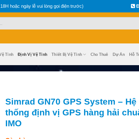
 18H hoặc ngày lễ vui lòng gọi điện trước)
Đ
Vệ Tinh
Định Vị Vệ Tinh
Thiết Bị Vệ Tinh
Cho Thuê
Dự Án
Hỗ T
Simrad GN70 GPS System – Hệ
thống định vị GPS hàng hải chu
IMO