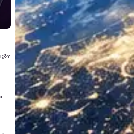
g gồm
ấu