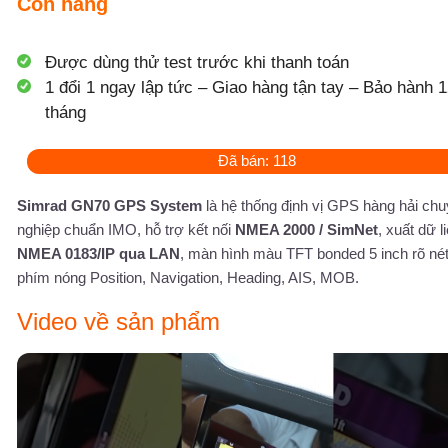
Còn hàng
Được dùng thử test trước khi thanh toán
1 đổi 1 ngay lập tức – Giao hàng tận tay – Bảo hành 1
tháng
Đã bán: 118
Simrad GN70 GPS System
là hệ thống định vị GPS hàng hải ch
nghiệp chuẩn IMO, hỗ trợ kết nối
NMEA 2000 / SimNet
, xuất dữ l
NMEA 0183/IP qua LAN
, màn hình màu TFT bonded 5 inch rõ né
phím nóng Position, Navigation, Heading, AIS, MOB.
Video về sản phẩm