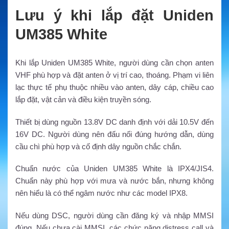
Lưu ý khi lắp đặt Uniden
UM385 White
Khi lắp Uniden UM385 White, người dùng cần chọn anten
VHF phù hợp và đặt anten ở vị trí cao, thoáng. Phạm vi liên
lạc thực tế phụ thuộc nhiều vào anten, dây cáp, chiều cao
lắp đặt, vật cản và điều kiện truyền sóng.
Thiết bị dùng nguồn 13.8V DC danh định với dải 10.5V đến
16V DC. Người dùng nên đấu nối đúng hướng dẫn, dùng
cầu chì phù hợp và cố định dây nguồn chắc chắn.
Chuẩn nước của Uniden UM385 White là IPX4/JIS4.
Chuẩn này phù hợp với mưa và nước bắn, nhưng không
nên hiểu là có thể ngâm nước như các model IPX8.
Nếu dùng DSC, người dùng cần đăng ký và nhập MMSI
đúng. Nếu chưa cài MMSI, các chức năng distress call và