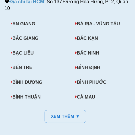
Địa chỉ tại HCM:
Số 137 Đường Hòa Hưng, P12, Quận
10
AN GIANG
BÀ RỊA - VŨNG TÀU
BẮC GIANG
BẮC KẠN
BẠC LIÊU
BẮC NINH
BẾN TRE
BÌNH ĐỊNH
BÌNH DƯƠNG
BÌNH PHƯỚC
BÌNH THUẬN
CÀ MAU
XEM THÊM ▼