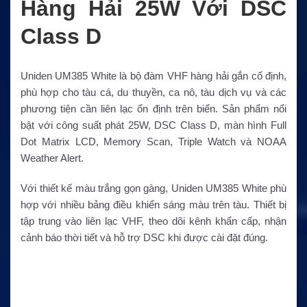
Hàng Hải 25W Với DSC
Class D
Uniden UM385 White là bộ đàm VHF hàng hải gắn cố định,
phù hợp cho tàu cá, du thuyền, ca nô, tàu dịch vụ và các
phương tiện cần liên lạc ổn định trên biển. Sản phẩm nổi
bật với công suất phát 25W, DSC Class D, màn hình Full
Dot Matrix LCD, Memory Scan, Triple Watch và NOAA
Weather Alert.
Với thiết kế màu trắng gọn gàng, Uniden UM385 White phù
hợp với nhiều bảng điều khiển sáng màu trên tàu. Thiết bị
tập trung vào liên lạc VHF, theo dõi kênh khẩn cấp, nhận
cảnh báo thời tiết và hỗ trợ DSC khi được cài đặt đúng.