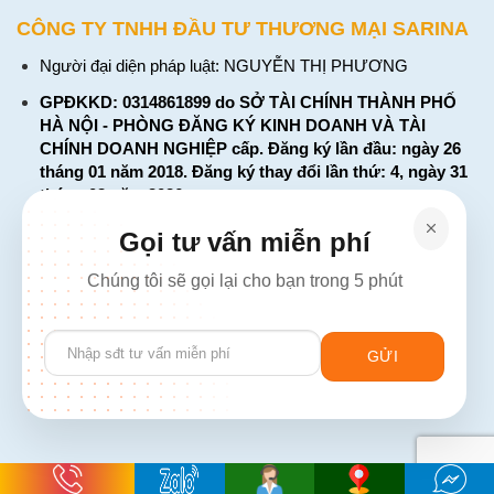
CÔNG TY TNHH ĐẦU TƯ THƯƠNG MẠI SARINA
Người đại diện pháp luật: NGUYỄN THỊ PHƯƠNG
GPĐKKD: 0314861899 do SỞ TÀI CHÍNH THÀNH PHỐ
HÀ NỘI - PHÒNG ĐĂNG KÝ KINH DOANH VÀ TÀI
CHÍNH DOANH NGHIỆP cấp. Đăng ký lần đầu: ngày 26
tháng 01 năm 2018. Đăng ký thay đổi lần thứ: 4, ngày 31
tháng 03 năm 2026
226 Đường Láng, Đống Đa, Hà Nội
Gọi tư vấn miễn phí
137 Đường Hòa Hưng, Phường 12, Quận 10, TP. Hồ Chí
Chúng tôi sẽ gọi lại cho bạn trong 5 phút
Minh
Hotline: 1900 2106 - 0386 001 001
Please
Email:
Giaiphap3g@gmail.com
leave
this
field
empty.