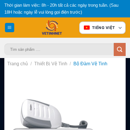
Bỏ
Thời gian làm việc: 8h - 20h tất cả các ngày trong tuần. (Sau
qua
18H hoặc ngày lễ vui lòng gọi điện trước)
nội
dung
TIẾNG VIỆT
Tìm
kiếm:
Trang chủ
/
Thiết Bị Vệ Tinh
/
Bộ Đàm Vệ Tinh