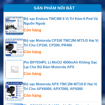
SẢN PHẨM NỔI BẬT
Bộ sạc Endura TWC6M 6 Vị Trí Kèm 6 Pod Và
Nguồn Ngoài
Còn hàng
Bộ sạc Motorola CP150 TWC2M-MT3-D Hai Vị
Trí Cho CP150, CP200, PR400
Còn hàng
Pin BP7034PL Li-MnO2 4500mAh Không Sạc
Lại Cho Bộ Đàm Motorola APX
Còn hàng
Bộ sạc Motorola APX TWC2M-MT19-D Hai Vị
Trí Cho APX6000, APX7000, APX800
Còn hàng