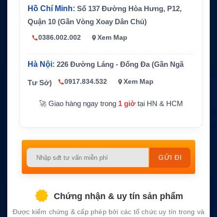
Hồ Chí Minh:
Số 137 Đường Hòa Hưng, P12,
Kích thước, trọn
66.6 x 162.6 x 130.1 mm, khoảng 1.0
g lượng
kg
Quận 10 (Gần Vòng Xoay Dân Chủ)
Chống nước
IPX4/JIS4, chống mưa và nước bắn
0386.002.002
Xem Map
Không có GPS tích hợp và không hỗ t
Lưu ý
rợ AIS
Hà Nội:
226 Đường Láng - Đống Đa (Gần Ngã
0917.834.532
Xem Map
Tư Sở)
🚀 Giao hàng ngay trong
1 giờ
tại HN & HCM
Please
leave
this
field
Chứng nhận & uy tín sản phẩm
empty.
Được kiểm chứng & cấp phép bởi các tổ chức uy tín trong và