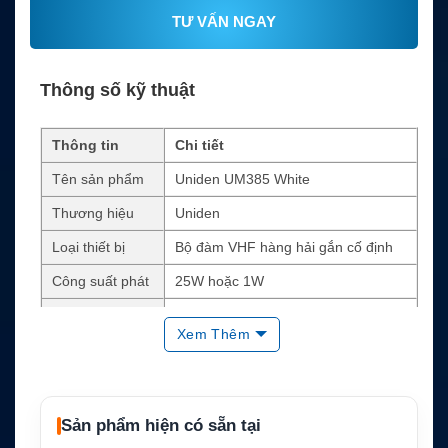
TƯ VẤN NGAY
Thông số kỹ thuật
Thông tin
Chi tiết
Tên sản phẩm
Uniden UM385 White
Thương hiệu
Uniden
Loại thiết bị
Bộ đàm VHF hàng hải gắn cố định
Công suất phát
25W hoặc 1W
Class D DSC, Distress, Position Send/
DSC
Request
Xem Thêm
USA, Canada, International Marine C
Kênh hỗ trợ
hannels
NMEA 0183 cho GPS ngoài, chartplott
Sản phẩm hiện có sẵn tại
Kết nối dữ liệu
er và loa ngoài