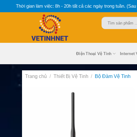
Bỏ
Thời gian làm việc: 8h - 20h tất cả các ngày trong tuần. (Sau
qua
nội
Tìm
dung
kiếm:
Điện Thoại Vệ Tinh
Internet 
Trang chủ
/
Thiết Bị Vệ Tinh
/
Bộ Đàm Vệ Tinh