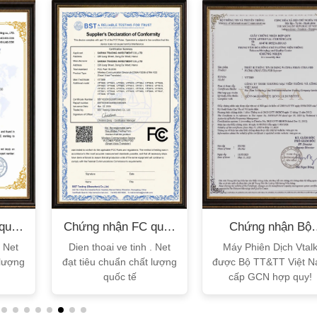
quốc
Chứng nhận FC quốc
Chứng nhận Bộ
tế
TT&TT
. Net
Dien thoai ve tinh . Net
Máy Phiên Dịch Vtal
 lượng
đạt tiêu chuẩn chất lượng
được Bộ TT&TT Việt 
quốc tế
cấp GCN hợp quy!