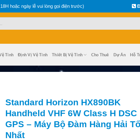
 18H hoặc ngày lễ vui lòng gọi điện trước)
Đ
Vệ Tinh
Định Vị Vệ Tinh
Thiết Bị Vệ Tinh
Cho Thuê
Dự Án
Hỗ T
Standard Horizon HX890BK
Handheld VHF 6W Class H DSC
GPS – Máy Bộ Đàm Hàng Hải Tố
Nhất