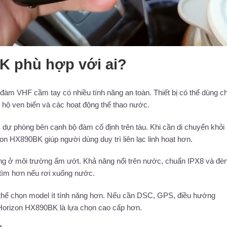
K phù hợp với ai?
m VHF cầm tay có nhiều tính năng an toàn. Thiết bị có thể dùng ch
u hộ ven biển và các hoạt động thể thao nước.
ự phòng bên cạnh bộ đàm cố định trên tàu. Khi cần di chuyển khỏi
n HX890BK giúp người dùng duy trì liên lạc linh hoạt hơn.
ng ở môi trường ẩm ướt. Khả năng nổi trên nước, chuẩn IPX8 và đè
tìm hơn nếu rơi xuống nước.
 thể chọn model ít tính năng hơn. Nếu cần DSC, GPS, điều hướng
Horizon HX890BK là lựa chọn cao cấp hơn.