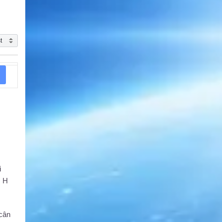
i
s H
 cân