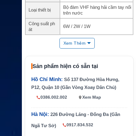
Bộ đàm VHF hàng hải cầm tay nổi
Loại thiết bị
trên nước
Công suất ph
6W / 2W / 1W
át
DSC
ITU-R M.493 Class H
Xem Thêm
Định vị
GPS 66 kênh WAAS tích hợp
Pin
SBR-13LI Li-ion 1800mAh
Sản phẩm hiện có sẵn tại
Khoảng 11 giờ theo chu kỳ tiêu chu
Thời lượng
ẩn
Hồ Chí Minh:
Số 137 Đường Hòa Hưng,
P12, Quận 10 (Gần Vòng Xoay Dân Chủ)
Âm thanh
Loa 700mW, khử ồn TX/RX
0386.002.002
Xem Map
Chống nước
IPX8, thiết kế nổi trên nước
Kích thước, tr
66 x 138 x 38 mm, khoảng 310g k
Hà Nội:
226 Đường Láng - Đống Đa (Gần
ọng lượng
èm kẹp lưng và anten
0917.834.532
Ngã Tư Sở)