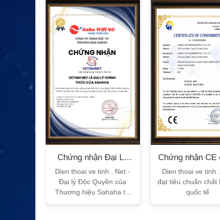
n Bộ
Chứng nhận Đại Lý
Chứng nhận CE 
T
Sahaha
tế
h Vtalk
Dien thoai ve tinh . Net -
Dien thoai ve tinh 
Việt Nam
Đại lý Độc Quyền của
đạt tiêu chuẩn chất
 quy!
Thương hiệu Sahaha tại
quốc tế
Việt Nam