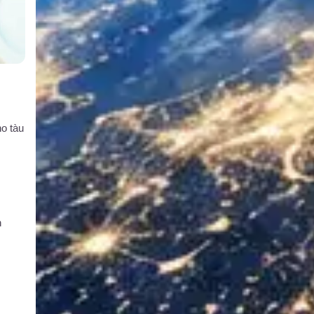
o tàu
n