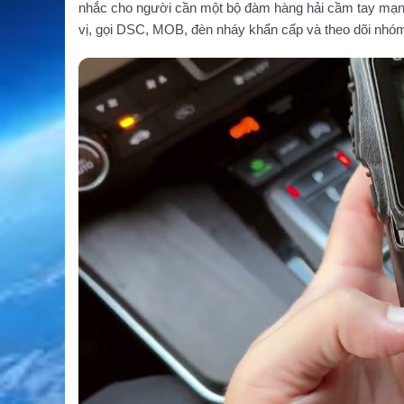
nhắc cho người cần một bộ đàm hàng hải cầm tay mạnh 
vị, gọi DSC, MOB, đèn nháy khẩn cấp và theo dõi nhóm