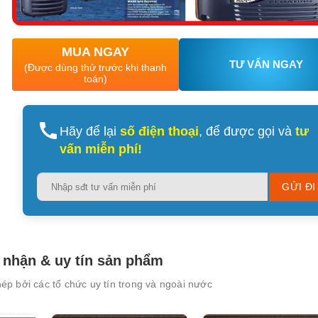
MUA NGAY
TƯ VẤN NGAY
(Được dùng thử trước khi thanh
toán)
XEM CHI TIẾT
XEM CHI TIẾT
Hãy để lại
số điện thoại
, để được gọi và
tư
vấn miễn phí!
Please
leave
this
field
empty.
nhận & uy tín sản phẩm
p bởi các tổ chức uy tín trong và ngoài nước