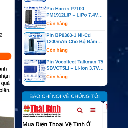
Pin Harris P7100
PM1912LIP – LiPo 7.4V
4100mAh
Còn hàng
2
Pin BP9360-1 Ni-Cd
1200mAh Cho Bộ Đàm
Motorola GP350
Còn hàng
Pin Vocollect Talkman T5
SBVCT5LI – Li-Ion 3.7V
ành
5000mAh
nhận
Còn hàng
u quả
biển.
BÁO CHÍ NÓI VỀ CHÚNG TÔI