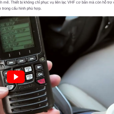
mẽ. Thiết bị không chỉ phục vụ liên lạc VHF cơ bản mà còn hỗ trợ 
 trong cấu hình phù hợp.