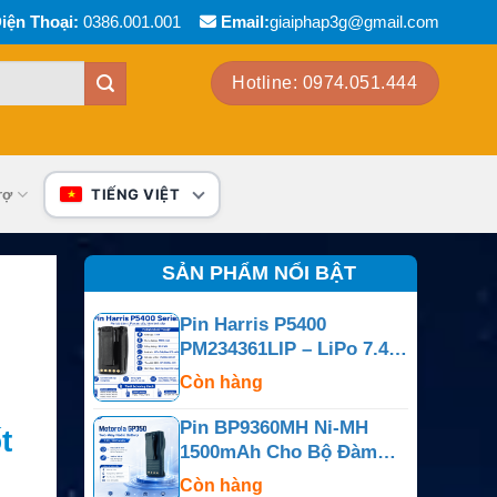
iện Thoại:
0386.001.001
Email:
giaiphap3g@gmail.com
Hotline: 0974.051.444
rợ
TIẾNG VIỆT
SẢN PHẨM NỔI BẬT
Pin Harris P5400
PM234361LIP – LiPo 7.4V
4100mAh
Còn hàng
Pin BP9360MH Ni-MH
t
1500mAh Cho Bộ Đàm
Motorola GP350
Còn hàng