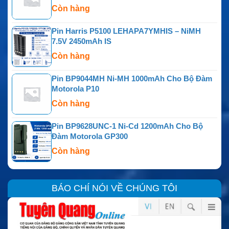
Còn hàng
Pin Harris P5100 LEHAPA7YMHIS – NiMH
7.5V 2450mAh IS
Còn hàng
Pin BP9044MH Ni-MH 1000mAh Cho Bộ Đàm
Motorola P10
Còn hàng
Pin BP9628UNC-1 Ni-Cd 1200mAh Cho Bộ
Đàm Motorola GP300
Còn hàng
BÁO CHÍ NÓI VỀ CHÚNG TÔI