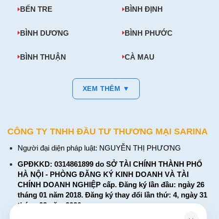
BẾN TRE
BÌNH ĐỊNH
BÌNH DƯƠNG
BÌNH PHƯỚC
BÌNH THUẬN
CÀ MAU
XEM THÊM ▼
CÔNG TY TNHH ĐẦU TƯ THƯƠNG MẠI SARINA
Người đại diện pháp luật: NGUYỄN THỊ PHƯƠNG
GPĐKKD: 0314861899 do SỞ TÀI CHÍNH THÀNH PHỐ
HÀ NỘI - PHÒNG ĐĂNG KÝ KINH DOANH VÀ TÀI
CHÍNH DOANH NGHIỆP cấp. Đăng ký lần đầu: ngày 26
tháng 01 năm 2018. Đăng ký thay đổi lần thứ: 4, ngày 31
tháng 03 năm 2026