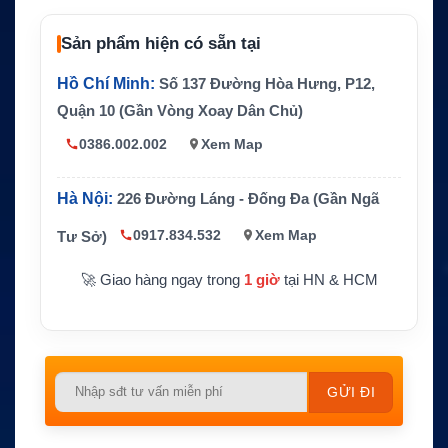
Sản phẩm hiện có sẵn tại
Hồ Chí Minh:
Số 137 Đường Hòa Hưng, P12,
Quận 10 (Gần Vòng Xoay Dân Chủ)
0386.002.002
Xem Map
Hà Nội:
226 Đường Láng - Đống Đa (Gần Ngã
0917.834.532
Xem Map
Tư Sở)
🚀 Giao hàng ngay trong
1 giờ
tại HN & HCM
Please
leave
this