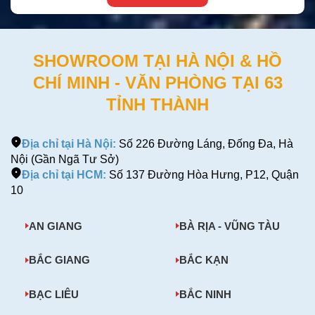
SHOWROOM TẠI HÀ NỘI & HỒ
CHÍ MINH - VĂN PHÒNG TẠI 63
TỈNH THÀNH
Địa chỉ tại Hà Nội:
Số 226 Đường Láng, Đống Đa, Hà
Nội (Gần Ngã Tư Sở)
Địa chỉ tại HCM:
Số 137 Đường Hòa Hưng, P12, Quận
10
AN GIANG
BÀ RỊA - VŨNG TÀU
BẮC GIANG
BẮC KẠN
BẠC LIÊU
BẮC NINH