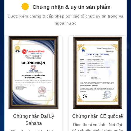
field
Chứng nhận & uy tín sản phẩm
empty.
Được kiểm chứng & cấp phép bởi các tổ chức uy tín trong và
ngoài nước
Chứng nhận Đại Lý
Chứng nhận CE quốc tế
Sahaha
Dien thoai ve tinh . Net đạt
tiêu chuẩn chất lượng quốc