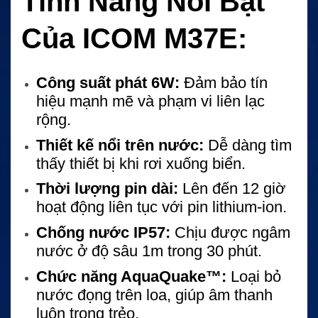
Tính Năng Nổi Bật
Của ICOM M37E:
Công suất phát 6W:
Đảm bảo tín
hiệu mạnh mẽ và phạm vi liên lạc
rộng.
Thiết kế nổi trên nước:
Dễ dàng tìm
thấy thiết bị khi rơi xuống biển.
Thời lượng pin dài:
Lên đến 12 giờ
hoạt động liên tục với pin lithium-ion.
Chống nước IP57:
Chịu được ngâm
nước ở độ sâu 1m trong 30 phút.
Chức năng AquaQuake™:
Loại bỏ
nước đọng trên loa, giúp âm thanh
luôn trong trẻo.