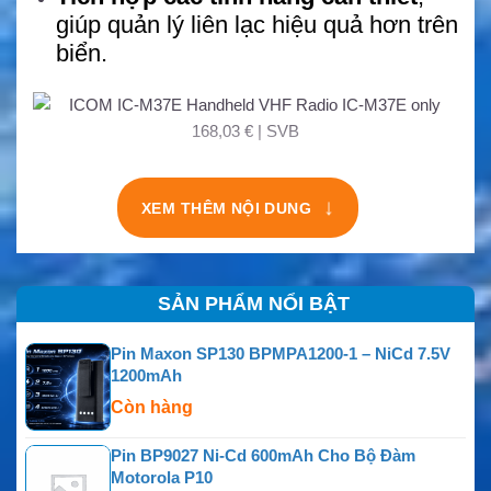
giúp quản lý liên lạc hiệu quả hơn trên
biển.
↓
XEM THÊM NỘI DUNG
SẢN PHẨM NỔI BẬT
Pin Maxon SP130 BPMPA1200-1 – NiCd 7.5V
1200mAh
Còn hàng
Pin BP9027 Ni-Cd 600mAh Cho Bộ Đàm
Motorola P10