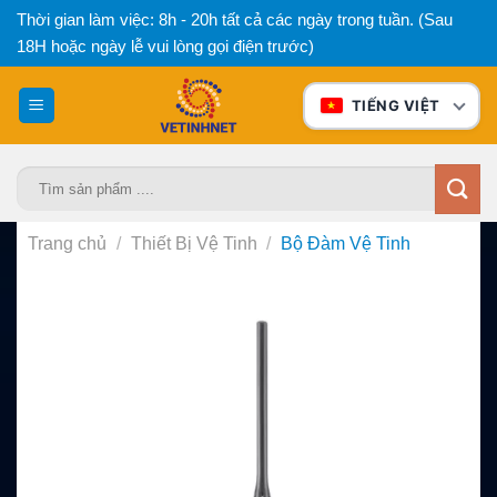
Bỏ
Thời gian làm việc: 8h - 20h tất cả các ngày trong tuần. (Sau
qua
18H hoặc ngày lễ vui lòng gọi điện trước)
nội
dung
TIẾNG VIỆT
Tìm
kiếm:
Trang chủ
/
Thiết Bị Vệ Tinh
/
Bộ Đàm Vệ Tinh